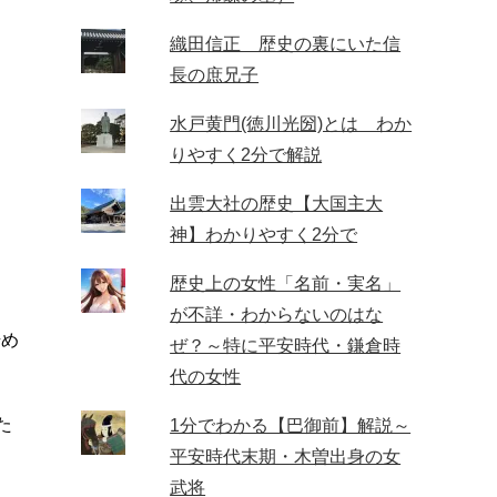
織田信正 歴史の裏にいた信
長の庶兄子
水戸黄門(徳川光圀)とは わか
りやすく2分で解説
出雲大社の歴史【大国主大
神】わかりやすく2分で
歴史上の女性「名前・実名」
が不詳・わからないのはな
始め
ぜ？～特に平安時代・鎌倉時
代の女性
た
1分でわかる【巴御前】解説～
平安時代末期・木曽出身の女
武将