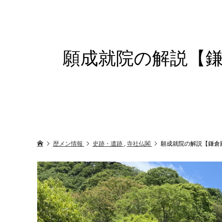
願成就院の解説【鎌
歴メン情報
史跡・遺跡
,
寺社仏閣
願成就院の解説【鎌倉