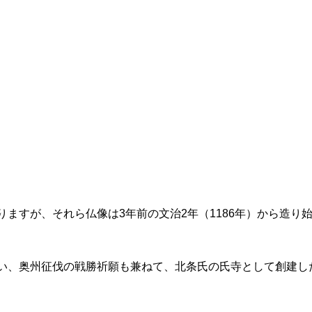
りますが、それら仏像は3年前の文治2年（1186年）から造り
い、奥州征伐の戦勝祈願も兼ねて、北条氏の氏寺として創建し