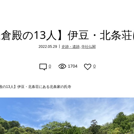
倉殿の13人】伊豆・北条
2022.05.29
史跡・遺跡
,
寺社仏閣
0
1704
0
殿の13人】伊豆・北条荘にある北条家の氏寺