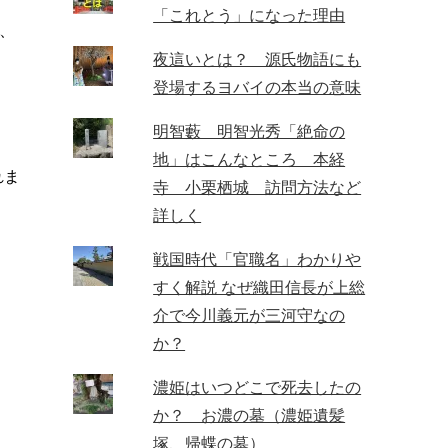
「これとう」になった理由
、
夜這いとは？ 源氏物語にも
登場するヨバイの本当の意味
明智藪 明智光秀「絶命の
地」はこんなところ 本経
れま
寺 小栗栖城 訪問方法など
詳しく
戦国時代「官職名」わかりや
すく解説 なぜ織田信長が上総
介で今川義元が三河守なの
か？
濃姫はいつどこで死去したの
か？ お濃の墓（濃姫遺髪
塚、帰蝶の墓）