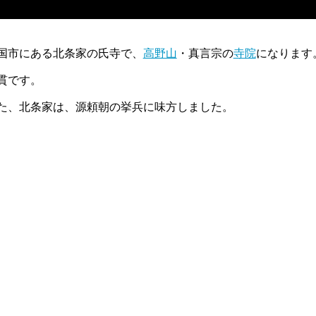
国市にある北条家の氏寺で、
高野山
・真言宗の
寺院
になります
貫です。
た、北条家は、源頼朝の挙兵に味方しました。