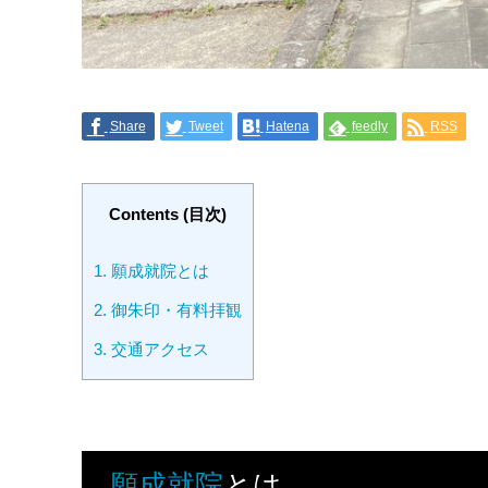
Share
Tweet
Hatena
feedly
RSS
Contents (目次)
1.
願成就院とは
2.
御朱印・有料拝観
3.
交通アクセス
願成就院
とは