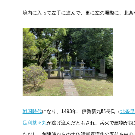
境内に入って左手に進んで、更に左の塀際に、北条
戦国時代
になり、1493年、伊勢新九郎長氏（
北条早
足利茶々丸
が逃げ込んだともされ、兵火で建物が焼
ただし、創建時からの大仏師運慶謹作の五仏を中心