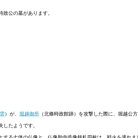
時政公の墓があります。
雲
）が、
堀越御所
（北條時政館跡）を攻撃した際に、堀越公方
失したようです。
とする七体の仏像と、仏像胎内造像銘札四枚は、戦火を逃れま