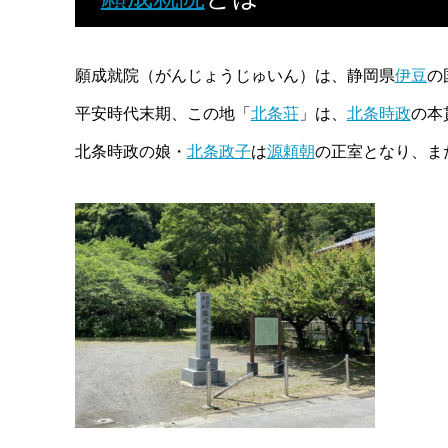
願成就院（がんじょうじゅいん）は、静岡県
伊豆
の
平安時代末期、この地「
北条荘
」は、
北条時政
の本
北条時政の娘・
北条政子
は
源頼朝
の正室となり、ま