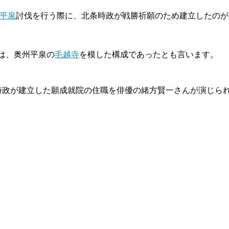
平泉
討伐を行う際に、北条時政が戦勝祈願のため建立したのが
は、奥州平泉の
毛越寺
を模した構成であったとも言います。
時政が建立した願成就院の住職を俳優の緒方賢一さんが演じら