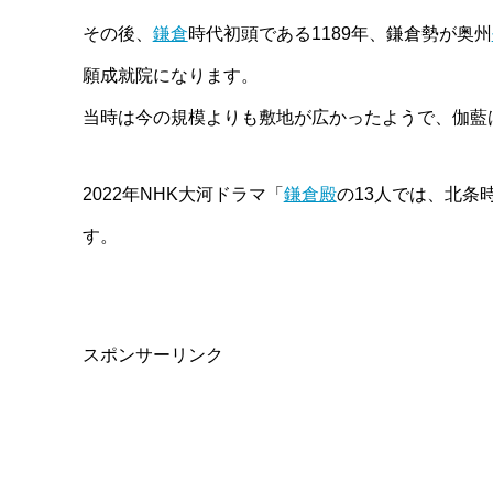
その後、
鎌倉
時代初頭である1189年、鎌倉勢が奥州
願成就院になります。
当時は今の規模よりも敷地が広かったようで、伽藍
2022年NHK大河ドラマ「
鎌倉殿
の13人では、北条
す。
スポンサーリンク