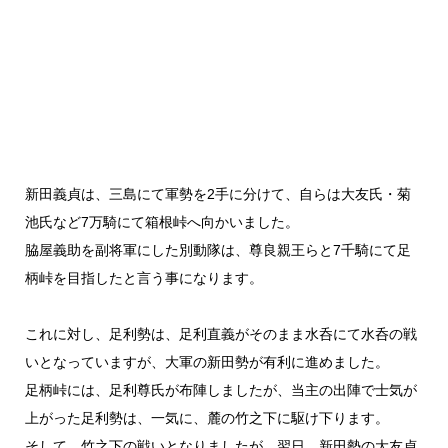
新田義貞は、三島にて軍勢を2手に分けて、自らは大友氏・菊
池氏など7万騎にて箱根峠へ向かいました。
脇屋義助を副将軍にした別動隊は、尊良親王らと7千騎にて足
柄峠を目指したと言う事になります。
これに対し、足利勢は、足利直義がそのまま水呑にて水呑の戦
いとなっていますが、大軍の新田勢が有利に進めました。
足柄峠には、足利尊氏が布陣しましたが、当主の出陣で士気が
上がった足利勢は、一気に、麓の竹之下に駆け下ります。
そして、竹之下の戦いとなりましたが、翌日、新田勢の大友貞