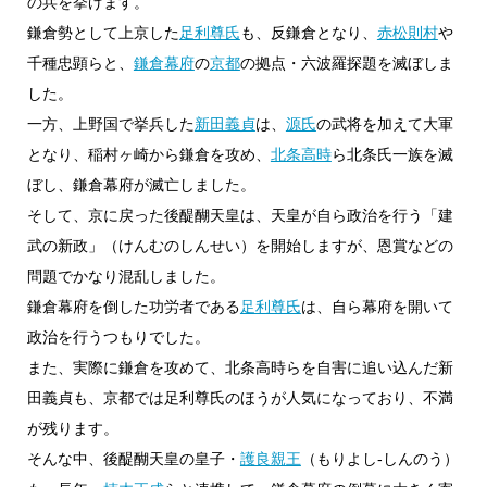
の兵を挙げます。
鎌倉勢として上京した
足利尊氏
も、反鎌倉となり、
赤松則村
や
千種忠顕らと、
鎌倉幕府
の
京都
の拠点・六波羅探題を滅ぼしま
した。
一方、上野国で挙兵した
新田義貞
は、
源氏
の武将を加えて大軍
となり、稲村ヶ崎から鎌倉を攻め、
北条高時
ら北条氏一族を滅
ぼし、鎌倉幕府が滅亡しました。
そして、京に戻った後醍醐天皇は、天皇が自ら政治を行う「建
武の新政」（けんむのしんせい）を開始しますが、恩賞などの
問題でかなり混乱しました。
鎌倉幕府を倒した功労者である
足利尊氏
は、自ら幕府を開いて
政治を行うつもりでした。
また、実際に鎌倉を攻めて、北条高時らを自害に追い込んだ新
田義貞も、京都では足利尊氏のほうが人気になっており、不満
が残ります。
そんな中、後醍醐天皇の皇子・
護良親王
（もりよし-しんのう）