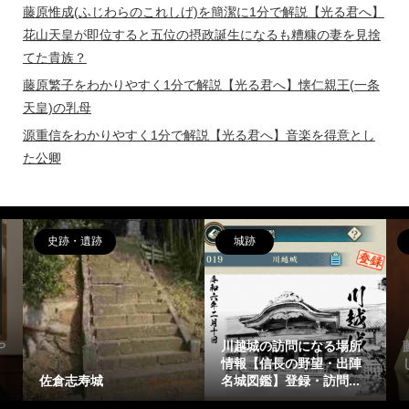
藤原惟成(ふじわらのこれしげ)を簡潔に1分で解説【光る君へ】
花山天皇が即位すると五位の摂政誕生になるも糟糠の妻を見捨
てた貴族？
藤原繁子をわかりやすく1分で解説【光る君へ】懐仁親王(一条
天皇)の乳母
源重信をわかりやすく1分で解説【光る君へ】音楽を得意とし
た公卿
偉人
女性
藤原惟成(ふじわらのこれ
藤原繁子をわかりやすく1
しげ)を簡潔に1分で解説
分で解説【光る君へ】懐
【光る君へ】花山天皇...
仁親王(一条天皇)の乳母