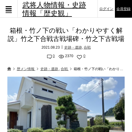
武将人物情報・史跡
ログイン
会員登録
情報「歴史観」
箱根・竹ノ下の戦い「わかりやすく解
説」竹之下合戦古戦場碑・竹之下古戦場
2021.08.23
史跡・遺跡
,
合戦
0
2370
0
歴メン情報
史跡・遺跡
,
合戦
箱根・竹ノ下の戦い「わかりやすく解説」竹之下合戦古戦場碑・竹之下古戦場