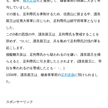
も、長年、
楠木正成
らと連携して、鎌倉幕府の倒幕に大きく寄
与していました。
その後も、足利尊氏を牽制するため、信貴山に留まる中、護良
親王は征夷大将軍に任じられ、足利尊氏は鎮守府将軍となりま
した。
この3者の思惑の中、護良親王は、足利尊氏を警戒することを
辞めず、ついに、護良親王は、兵を集めて足利尊氏討伐の軍を
起こします。
後醍醐天皇は、足利尊氏から疑われるのを嫌い、護良親王を捕
らえると、足利尊氏に引き渡したとされます。(護良親王に、帝
位を奪われるのを警戒したとも・・。)
1334年、護良親王は、鎌倉将軍府の
足利直義
に預けられまし
た。
スポンサーリンク