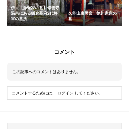
伊豆【源頼家の墓】修善寺
温泉にある鎌倉幕府2代将
久能山東照宮 徳川家康の
軍の墓所
墓
コメント
この記事へのコメントはありません。
コメントするためには、
ログイン
してください。