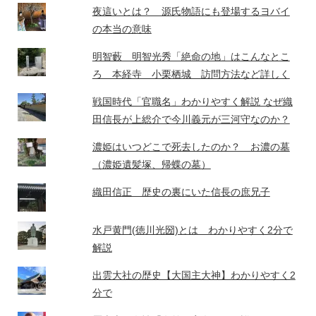
夜這いとは？ 源氏物語にも登場するヨバイ
の本当の意味
明智藪 明智光秀「絶命の地」はこんなとこ
ろ 本経寺 小栗栖城 訪問方法など詳しく
戦国時代「官職名」わかりやすく解説 なぜ織
田信長が上総介で今川義元が三河守なのか？
濃姫はいつどこで死去したのか？ お濃の墓
（濃姫遺髪塚、帰蝶の墓）
織田信正 歴史の裏にいた信長の庶兄子
水戸黄門(徳川光圀)とは わかりやすく2分で
解説
出雲大社の歴史【大国主大神】わかりやすく2
分で