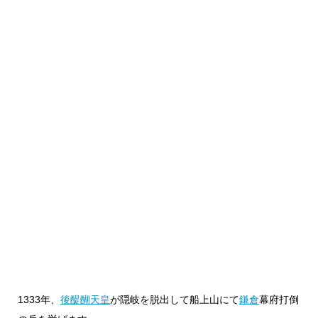
1333年、
後醍醐天皇
が隠岐を脱出して船上山にて
鎌倉
幕府打倒