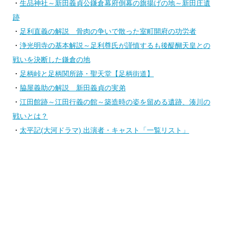
・
生品神社～新田義貞公鎌倉幕府倒幕の旗揚げの地～新田庄遺
跡
・
足利直義の解説 骨肉の争いで散った室町開府の功労者
・
浄光明寺の基本解説～足利尊氏が謹慎するも後醍醐天皇との
戦いを決断した鎌倉の地
・
足柄峠と足柄関所跡・聖天堂【足柄街道】
・
脇屋義助の解説 新田義貞の実弟
・
江田館跡～江田行義の館～築造時の姿を留める遺跡、湊川の
戦いとは？
・
太平記(大河ドラマ) 出演者・キャスト「一覧リスト」