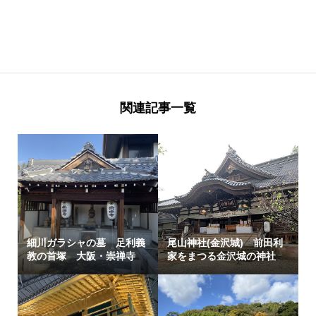
関連記事一覧
細川ガラシャの墓 足利義
尾山神社(金沢城) 前田利
教の首塚 大阪・崇禅寺
家をまつる金沢城の神社