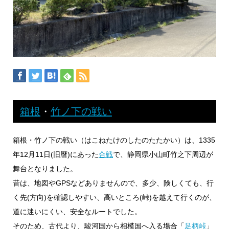
箱根
・
竹ノ下の戦い
箱根・竹ノ下の戦い（はこねたけのしたのたたかい）は、1335
年12月11日(旧暦)にあった
合戦
で、静岡県小山町竹之下周辺が
舞台となりました。
昔は、地図やGPSなどありませんので、多少、険しくても、行
く先(方向)を確認しやすい、高いところ(峠)を越えて行くのが、
道に迷いにくい、安全なルートでした。
そのため、古代より、駿河国から相模国へ入る場合「
足柄峠
」