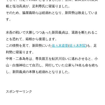
載と塩冶高貞が、足利尊氏に寝返りました。
そのため、脇屋義助らは総崩れとなり、新田勢は敗走していま
す。
水呑の戦いで大勝しつつあった新田義貞は、退路を断たれるこ
とを恐れて、箱根から後退します。
この情勢を見て、新田勢にいた
佐々木道誉
(
佐々木判官
)も、足
利勢に寝返ります。
中将・二条為冬は、尊良親王を鮎沢川沿いに逃れさせると、小
山・白籏神社にて自刃し、同行していた公家ら74名も命を絶ち
し、新田義貞の本隊も総崩れとなりました。
スポンサーリンク