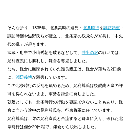
そんな折り、1335年、北条高時の遺児・
北条時行
を
諏訪頼重
・
諏訪時継や滋野氏らが擁立し、北条家の残党らが挙兵し「中先
代の乱」が起きます。
武蔵・府中で小山秀朝を破るなどして、
井出の沢
の戦いでは、
足利直義にも勝利し、鎌倉を奪還しました。
なお、鎌倉に幽閉されていた護良親王は、鎌倉が落ちる2日前
に、
淵辺義博
が殺害しています。
この北条時行の反乱を鎮めるため、足利尊氏は後醍醐天皇の許
可を得られないまま、軍勢を鎌倉に発しました。
朝廷としても、北条時行の行動を容認できないこともあり、鎌
倉に向かう途中の足利尊氏を、征東将軍に任じています。
足利尊氏は、弟の足利直義と合流すると鎌倉に入り、破れた北
条時行は僅か20日程で、鎌倉から脱出しました。