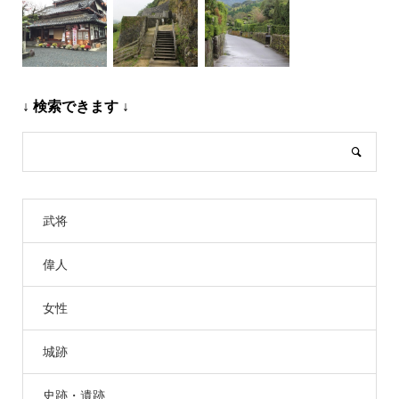
↓ 検索できます ↓
武将
偉人
女性
城跡
史跡・遺跡