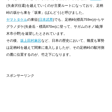
(矢倉沢往還)を越えていくのが主要ルートになっており、足柄
峠の坂から東を「坂東」(ばんどう)と呼びました。
ヤマトタケル
の東征(
日本武尊
)でも、足柄峠(標高759m)からヤ
グラノダケ(矢倉岳・標高870m)に登って、サガムのオノ城(厚
木市小野)を遠望したとされています。
その後、
坂上田村麻呂
など、日本の歴史において、幾度も軍勢
は足柄峠を越えて関東に進入しましたが、その足柄峠の駿河側
の麓に位置するのが、竹之下になります。
スポンサーリンク