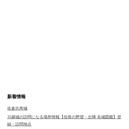
新着情報
佐倉志寿城
川越城の訪問になる場所情報【信長の野望・出陣 名城図鑑】登
録・訪問地点