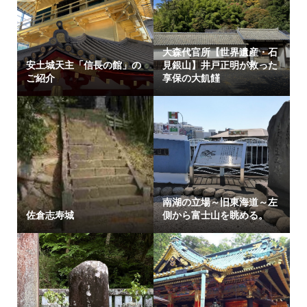
大森代官所【世界遺産・石
安土城天主「信長の館」の
見銀山】井戸正明が救った
ご紹介
享保の大飢饉
南湖の立場～旧東海道～左
佐倉志寿城
側から富士山を眺める。