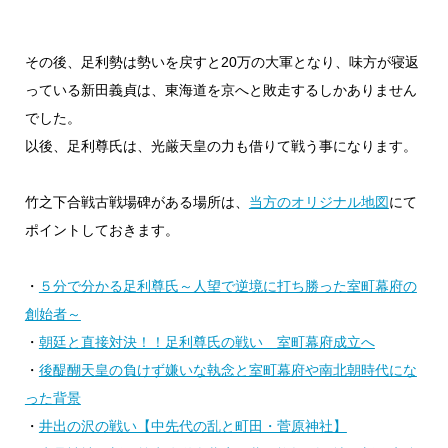
その後、足利勢は勢いを戻すと20万の大軍となり、味方が寝返
っている新田義貞は、東海道を京へと敗走するしかありません
でした。
以後、足利尊氏は、光厳天皇の力も借りて戦う事になります。
竹之下合戦古戦場碑がある場所は、
当方のオリジナル地図
にて
ポイントしておきます。
・
５分で分かる足利尊氏～人望で逆境に打ち勝った室町幕府の
創始者～
・
朝廷と直接対決！！足利尊氏の戦い 室町幕府成立へ
・
後醍醐天皇の負けず嫌いな執念と室町幕府や南北朝時代にな
った背景
・
井出の沢の戦い【中先代の乱と町田・菅原神社】