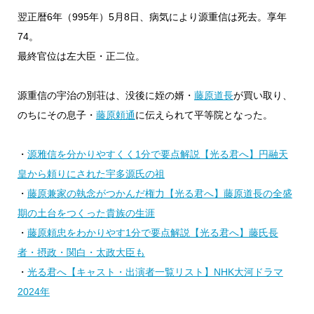
翌正暦6年（995年）5月8日、病気により源重信は死去。享年
74。
最終官位は左大臣・正二位。
源重信の宇治の別荘は、没後に姪の婿・
藤原道長
が買い取り、
のちにその息子・
藤原頼通
に伝えられて平等院となった。
・
源雅信を分かりやすくく1分で要点解説【光る君へ】円融天
皇から頼りにされた宇多源氏の祖
・
藤原兼家の執念がつかんだ権力【光る君へ】藤原道長の全盛
期の土台をつくった貴族の生涯
・
藤原頼忠をわかりやす1分で要点解説【光る君へ】藤氏長
者・摂政・関白・太政大臣も
・
光る君へ【キャスト・出演者一覧リスト】NHK大河ドラマ
2024年