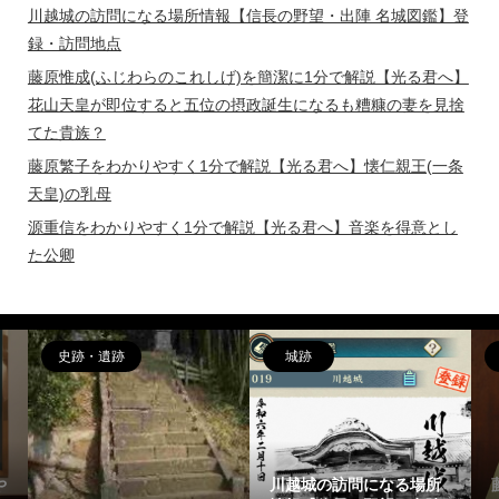
川越城の訪問になる場所情報【信長の野望・出陣 名城図鑑】登
録・訪問地点
藤原惟成(ふじわらのこれしげ)を簡潔に1分で解説【光る君へ】
花山天皇が即位すると五位の摂政誕生になるも糟糠の妻を見捨
てた貴族？
藤原繁子をわかりやすく1分で解説【光る君へ】懐仁親王(一条
天皇)の乳母
源重信をわかりやすく1分で解説【光る君へ】音楽を得意とし
た公卿
・遺跡
城跡
偉人
川越城の訪問になる場所
藤原惟成(ふじ