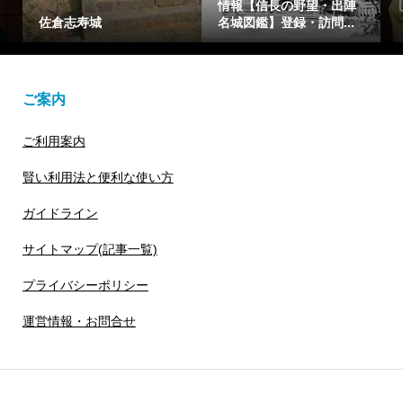
情報【信長の野望・出陣
しげ)を簡潔に
寿城
名城図鑑】登録・訪問...
【光る君へ】花山
ご案内
ご利用案内
賢い利用法と便利な使い方
ガイドライン
サイトマップ(記事一覧)
プライバシーポリシー
運営情報・お問合せ