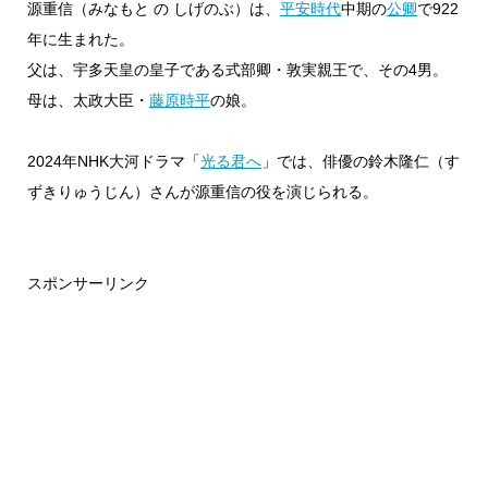
源重信（みなもと の しげのぶ）は、
平安時代
中期の
公卿
で922
年に生まれた。
父は、宇多天皇の皇子である式部卿・敦実親王で、その4男。
母は、太政大臣・
藤原時平
の娘。
2024年NHK大河ドラマ「
光る君へ
」では、俳優の鈴木隆仁（す
ずきりゅうじん）さんが源重信の役を演じられる。
スポンサーリンク