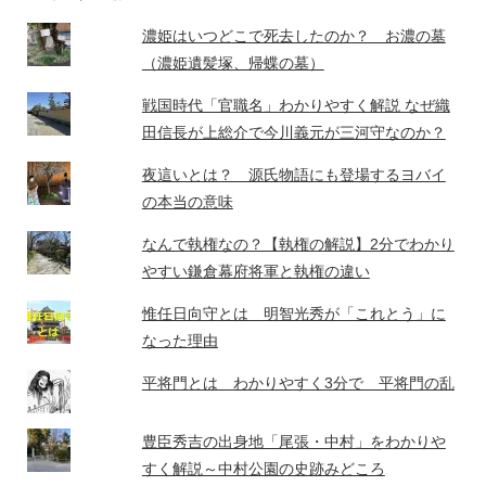
濃姫はいつどこで死去したのか？ お濃の墓
（濃姫遺髪塚、帰蝶の墓）
戦国時代「官職名」わかりやすく解説 なぜ織
田信長が上総介で今川義元が三河守なのか？
夜這いとは？ 源氏物語にも登場するヨバイ
の本当の意味
なんで執権なの？【執権の解説】2分でわかり
やすい鎌倉幕府将軍と執権の違い
惟任日向守とは 明智光秀が「これとう」に
なった理由
平将門とは わかりやすく3分で 平将門の乱
豊臣秀吉の出身地「尾張・中村」をわかりや
すく解説～中村公園の史跡みどころ