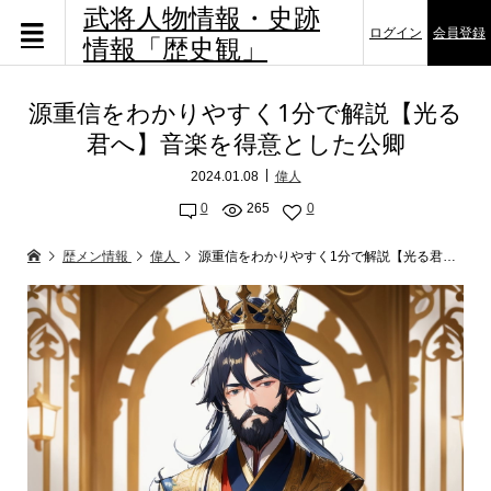
武将人物情報・史跡
ログイン
会員登録
情報「歴史観」
源重信をわかりやすく1分で解説【光る
君へ】音楽を得意とした公卿
2024.01.08
偉人
0
265
0
歴メン情報
偉人
源重信をわかりやすく1分で解説【光る君へ】音楽を得意とした公卿