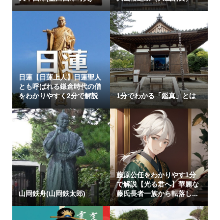
日蓮【日蓮上人】日蓮聖人
とも呼ばれる鎌倉時代の僧
をわかりやすく2分で解説
1分でわかる「鑑真」とは
藤原公任をわかりやす1分
で解説【光る君へ】華麗な
山岡鉄舟(山岡鉄太郎)
藤氏長者一族から転落し...