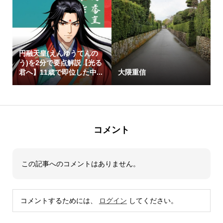
円融天皇(えんゆうてんの
う)を2分で要点解説【光る
君へ】11歳で即位した中...
大隈重信
コメント
この記事へのコメントはありません。
コメントするためには、
ログイン
してください。