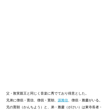
父・敦実親王と同じく音楽に秀でており得意とした。
兄弟に僧侶・寛信、僧侶・寛朝、
源雅信
、僧侶・雅慶がいる。
兄の寛朝（かんちよう）と、弟・雅慶（がけい）は東寺長者・