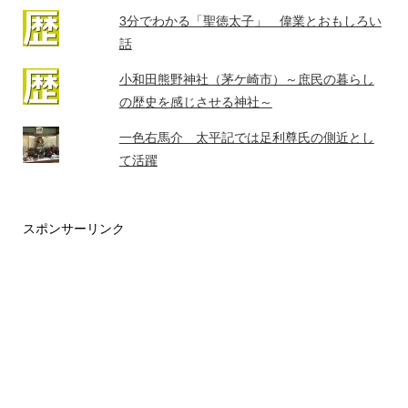
3分でわかる「聖徳太子」 偉業とおもしろい
話
小和田熊野神社（茅ケ崎市）～庶民の暮らし
の歴史を感じさせる神社～
一色右馬介 太平記では足利尊氏の側近とし
て活躍
スポンサーリンク