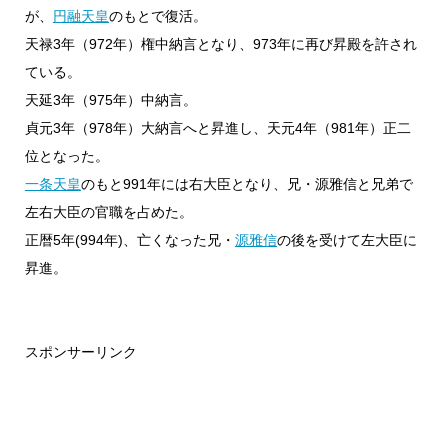
が、
円融天皇
のもとで復活。
天禄3年（972年）権中納言となり、973年に再び昇殿を許され
ている。
天延3年（975年）中納言。
貞元3年（978年）大納言へと昇進し、天元4年（981年）正二
位となった。
一条天皇
のもと991年には右大臣となり、兄・源雅信と兄弟で
左右大臣の官職を占めた。
正暦5年(994年)、亡くなった兄・
源雅信
の後を受けて左大臣に
昇進。
スポンサーリンク