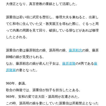
大僧正となり、真言密教の重鎮として活躍した。
源重信は若い頃に武官を歴任し、修理大夫を兼ねると、出家し
て仁和寺に住んでいた父・敦実親王を尋ねた際に、ぐるっと周
って内裏の周囲を見て回り、破損している塀などがあれば修理
したとされる。
源重信の妻は藤原朝忠の娘、源高明の娘、
藤原頼忠
の娘、藤原
師輔の娘が見受けられる。
なお、藤原頼忠の娘が産んだ子女は、
藤原道隆
の4男である
藤
原隆家
の妻となった。
960年、参議。
歌合の御遊では、源重信が拍子を担当したとある。
969年、安和の変で左大臣・源高明が左遷された。
この時、源高明の娘を妻にしていた源重信は昇殿禁止となった