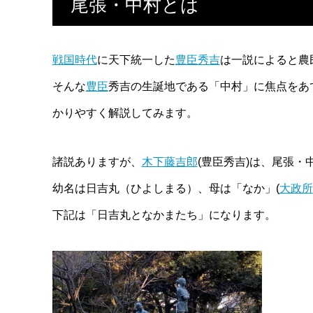
尾張・中村とは
戦国時代
に天下統一した
豊臣秀吉
は一説によると農
そんな
豊臣
秀吉の生誕地である「中村」に焦点をあ
かりやすく解説してみます。
諸説ありますが、
木下藤吉郎
(豊臣秀吉)は、尾張・
幼名は日吉丸（ひよしまる）、母は「なか」(
大政所
下記は「日吉丸となかまたち」になります。