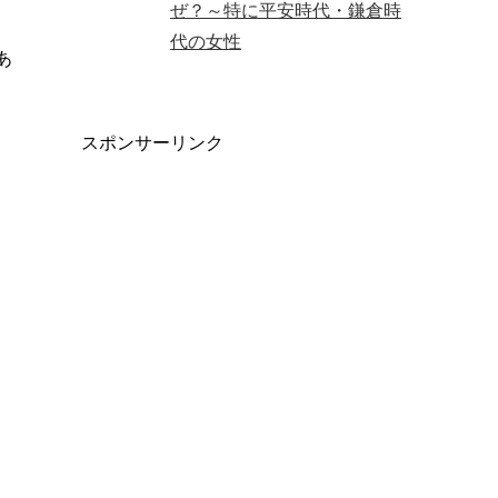
ぜ？～特に平安時代・鎌倉時
代の女性
あ
スポンサーリンク