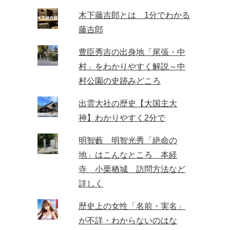
木下藤吉郎とは 1分でわかる
藤吉郎
豊臣秀吉の出身地「尾張・中
村」をわかりやすく解説～中
村公園の史跡みどころ
出雲大社の歴史【大国主大
神】わかりやすく2分で
明智藪 明智光秀「絶命の
地」はこんなところ 本経
寺 小栗栖城 訪問方法など
詳しく
歴史上の女性「名前・実名」
が不詳・わからないのはな