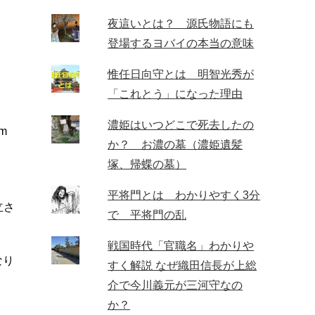
夜這いとは？ 源氏物語にも
登場するヨバイの本当の意味
惟任日向守とは 明智光秀が
「これとう」になった理由
濃姫はいつどこで死去したの
m
か？ お濃の墓（濃姫遺髪
塚、帰蝶の墓）
平将門とは わかりやすく3分
立さ
で 平将門の乱
戦国時代「官職名」わかりや
なり
すく解説 なぜ織田信長が上総
介で今川義元が三河守なの
か？