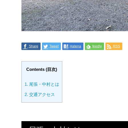
Share
Tweet
Hatena
feedly
RSS
Contents (目次)
1.
尾張・中村とは
2.
交通アクセス