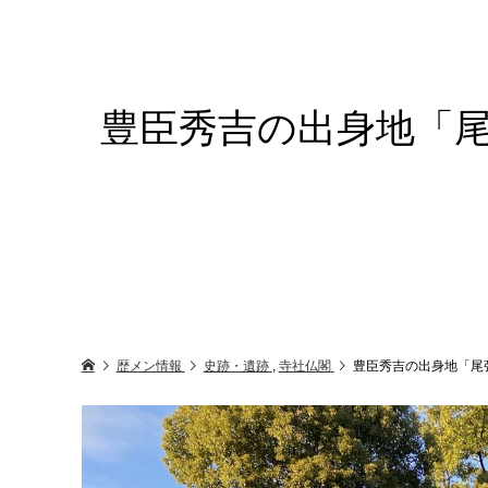
豊臣秀吉の出身地「
歴メン情報
史跡・遺跡
,
寺社仏閣
豊臣秀吉の出身地「尾