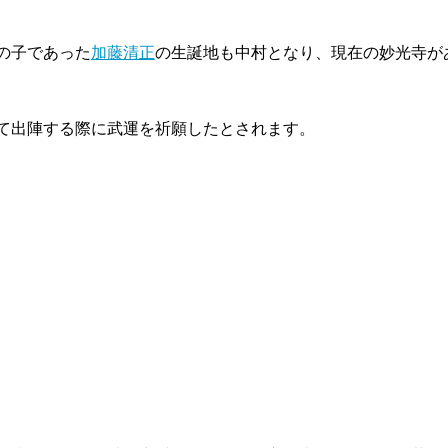
の子であった
加藤清正
の生誕地も中村となり、現在の妙光寺が
て出陣する際に武運を祈願したとされます。