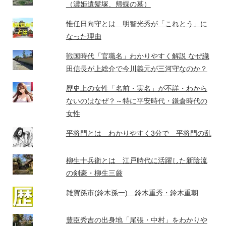
（濃姫遺髪塚、帰蝶の墓）
惟任日向守とは 明智光秀が「これとう」に
なった理由
戦国時代「官職名」わかりやすく解説 なぜ織
田信長が上総介で今川義元が三河守なのか？
歴史上の女性「名前・実名」が不詳・わから
ないのはなぜ？～特に平安時代・鎌倉時代の
女性
平将門とは わかりやすく3分で 平将門の乱
柳生十兵衛とは 江戸時代に活躍した新陰流
の剣豪・柳生三厳
雑賀孫市(鈴木孫一) 鈴木重秀・鈴木重朝
豊臣秀吉の出身地「尾張・中村」をわかりや