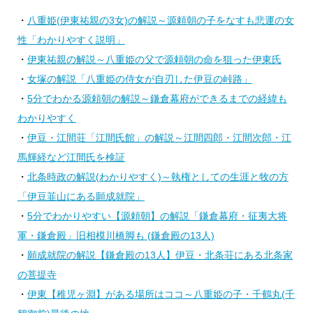
・
八重姫(伊東祐親の3女)の解説～源頼朝の子をなすも悲運の女
性「わかりやすく説明」
・
伊東祐親の解説～八重姫の父で源頼朝の命を狙った伊東氏
・
女塚の解説「八重姫の侍女が自刃した伊豆の峠路」
・
5分でわかる源頼朝の解説～鎌倉幕府ができるまでの経緯も
わかりやすく
・
伊豆・江間荘「江間氏館」の解説～江間四郎・江間次郎・江
馬輝経など江間氏を検証
・
北条時政の解説(わかりやすく)～執権としての生涯と牧の方
「伊豆韮山にある願成就院」
・
5分でわかりやすい【源頼朝】の解説「鎌倉幕府・征夷大将
軍・鎌倉殿」旧相模川橋脚も (鎌倉殿の13人)
・
願成就院の解説【鎌倉殿の13人】伊豆・北条荘にある北条家
の菩提寺
・
伊東【稚児ヶ淵】がある場所はココ～八重姫の子・千鶴丸(千