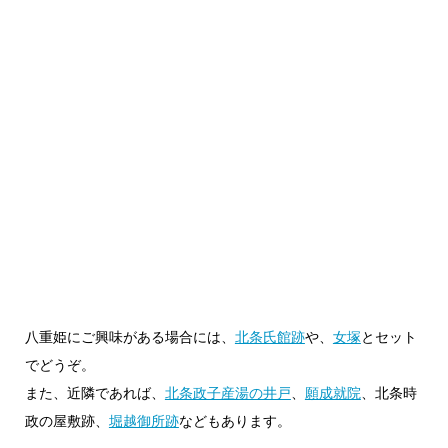
八重姫にご興味がある場合には、
北条氏館跡
や、
女塚
とセット
でどうぞ。
また、近隣であれば、
北条政子産湯の井戸
、
願成就院
、北条時
政の屋敷跡、
堀越御所跡
などもあります。