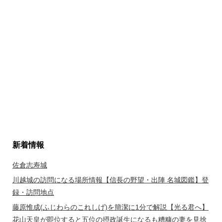
新着情報
佐倉志寿城
川越城の訪問になる場所情報【信長の野望・出陣 名城図鑑】登
録・訪問地点
藤原惟成(ふじわらのこれしげ)を簡潔に1分で解説【光る君へ】
花山天皇が即位すると五位の摂政誕生になるも糟糠の妻を見捨