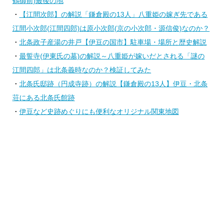
鶴御前)最後の地
・
【江間次郎】の解説「鎌倉殿の13人」八重姫の嫁ぎ先である
江間小次郎(江間四郎)は原小次郎(京の小次郎・源信俊)なのか？
・
北条政子産湯の井戸【伊豆の国市】駐車場・場所と歴史解説
・
最誓寺(伊東氏の墓)の解説～八重姫が嫁いだとされる「謎の
江間四郎」は北条義時なのか？検証してみた
・
北条氏邸跡（円成寺跡）の解説【鎌倉殿の13人】伊豆・北条
荘にある北条氏館跡
・
伊豆など史跡めぐりにも便利なオリジナル関東地図