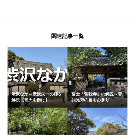
関連記事一覧
渋沢なか～渋沢栄一の姉を
富士「曽我寺」の解説～曽
解説【青天を衝け】
我兄弟の墓をお参り