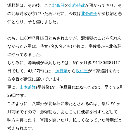
源頼朝は、その後、ここ
北条荘
の
北条時政
が預かっており、そ
の北条時政が京にいたあいだに、今度は
北条政子
が源頼朝と恋
仲となり、子も儲けました。
のち、1180年7月16日ともされますが、源頼朝のことを忘れら
なかった八重は、侍女7名(6名とも)と共に、宇佐美から北条荘
にやってきました。
ちなみに、源頼朝が挙兵したのは、約1ヶ月後の1180年8月17
日でして、4月27日には、
源行家
から
以仁王
が平家追討を命ず
る令旨が伊豆に届いています。
更に、
山木兼隆
(平兼隆)が、伊豆目代になったのは、早くて6月
29日です。
このように、八重姫が北条荘に来たとされるのは、挙兵の1ヶ
月前頃ですので、源頼朝も、あちこちに使者を出すなどして、
味方を募ったり、軍議を開いたり、忙しくなっていた時期だと
考えられます。