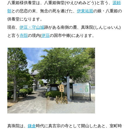
八重姫様供養堂は、八重姫御堂(やえひめみどう)と言う、
源頼
朝
との悲恋の末、無念の死を遂げた、
伊東祐親
の娘・八重姫の
供養堂になります。
現在、
伊豆・守山城
跡がある南側の麓、真珠院(しんじゅいん)
と言う
寺院
の境内(
伊豆
の国市中條)にあります。
真珠院は、
鎌倉
時代に真言宗の寺として開山したあと、室町時