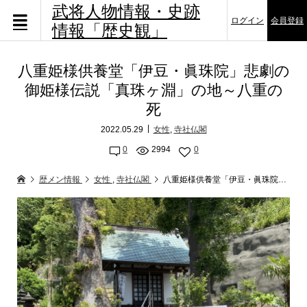
武将人物情報・史跡
ログイン
会員登録
情報「歴史観」
八重姫様供養堂「伊豆・眞珠院」悲劇の
御姫様伝説「真珠ヶ淵」の地～八重の
死
2022.05.29
女性
,
寺社仏閣
0
2994
0
歴メン情報
女性
,
寺社仏閣
八重姫様供養堂「伊豆・眞珠院」悲劇の御姫様伝説「真珠ヶ淵」の地～八重の死