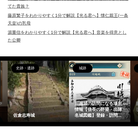
てた貴族？
藤原繁子をわかりやすく1分で解説【光る君へ】懐仁親王(一条
天皇)の乳母
源重信をわかりやすく1分で解説【光る君へ】音楽を得意とし
た公卿
偉人
女性
藤原惟成(ふじわらのこれ
藤原繁子をわかりやすく1
しげ)を簡潔に1分で解説
分で解説【光る君へ】懐
【光る君へ】花山天皇...
仁親王(一条天皇)の乳母