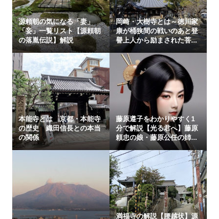
源頼朝の気になる「妻」
岡崎・大樹寺とは～徳川家
「妾」一覧リスト【源頼朝
康が桶狭間の戦いのあと登
の落胤伝説】解説
譽上人から励まされた菩...
本能寺とは 京都・本能寺
藤原遵子をわかりやすく1
の歴史 織田信長との本当
分で解説【光る君へ】藤原
の関係
頼忠の娘・藤原公任の姉...
満福寺の解説【腰越状】源