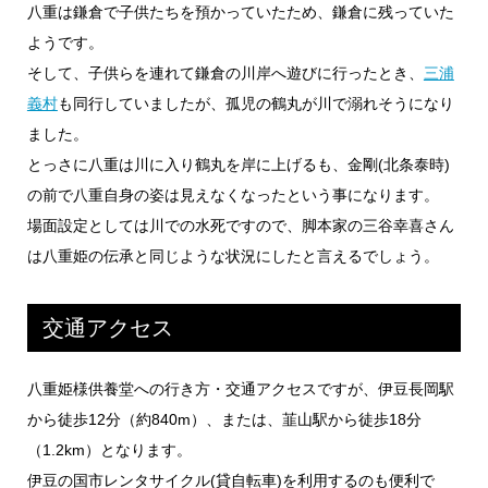
八重は鎌倉で子供たちを預かっていたため、鎌倉に残っていた
ようです。
そして、子供らを連れて鎌倉の川岸へ遊びに行ったとき、
三浦
義村
も同行していましたが、孤児の鶴丸が川で溺れそうになり
ました。
とっさに八重は川に入り鶴丸を岸に上げるも、金剛(北条泰時)
の前で八重自身の姿は見えなくなったという事になります。
場面設定としては川での水死ですので、脚本家の三谷幸喜さん
は八重姫の伝承と同じような状況にしたと言えるでしょう。
交通アクセス
八重姫様供養堂への行き方・交通アクセスですが、伊豆長岡駅
から徒歩12分（約840m）、または、韮山駅から徒歩18分
（1.2km）となります。
伊豆の国市レンタサイクル(貸自転車)を利用するのも便利で