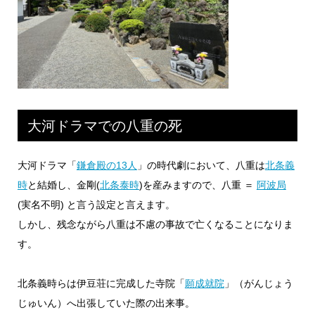
大河ドラマでの八重の死
大河ドラマ「
鎌倉殿の13人
」の時代劇において、八重は
北条義
時
と結婚し、金剛(
北条泰時
)を産みますので、八重 ＝
阿波局
(実名不明) と言う設定と言えます。
しかし、残念ながら八重は不慮の事故で亡くなることになりま
す。
北条義時らは伊豆荘に完成した寺院「
願成就院
」（がんじょう
じゅいん）へ出張していた際の出来事。