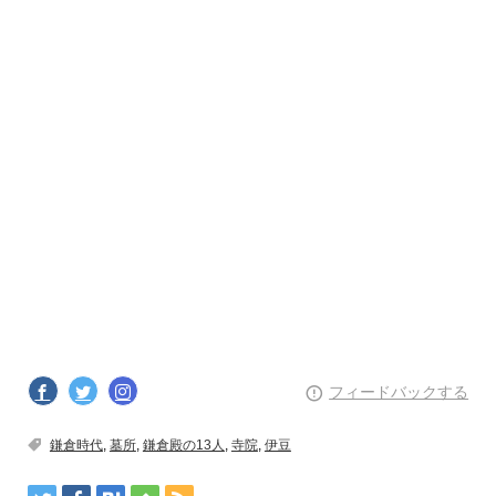
フィードバックする
鎌倉時代
,
墓所
,
鎌倉殿の13人
,
寺院
,
伊豆