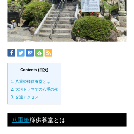
Contents (目次)
1.
八重姫様供養堂とは
2.
大河ドラマでの八重の死
3.
交通アクセス
八重姫
様供養堂とは