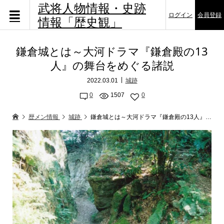
武将人物情報・史跡
ログイン
会員登録
情報「歴史観」
鎌倉城とは～大河ドラマ『鎌倉殿の13
人』の舞台をめぐる諸説
2022.03.01
城跡
0
1507
0
歴メン情報
城跡
鎌倉城とは～大河ドラマ『鎌倉殿の13人』の舞台をめぐる諸説