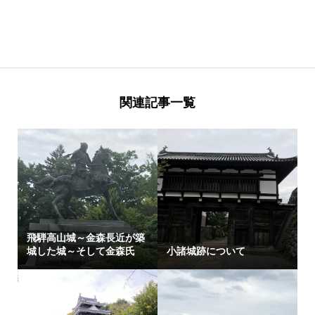
関連記事一覧
飛騨高山城～金森長近が築
城した城～そして金森氏
小諸城跡について