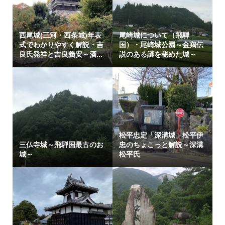
西尾城(三河・西条城)年表
尾崎城について（飛騨
式でわかりやすく解説・吉
国）・尾崎城公園～金鶏伝
良氏発祥と吉良義安～酒...
説のある謎を秘めた城～
松平忠定「深溝城」松平伊
三仏寺城～飛騨国最古のお
忠のちょこっと解説～深溝
城～
松平氏