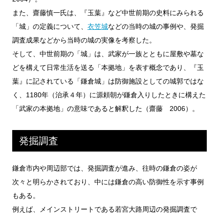
また、齋藤慎一氏は、『玉葉』など中世前期の史料にみられる
「城」の定義について、
衣笠城
などの当時の城の事例や、発掘
調査成果などから当時の城の実像を考察した。
そして、中世前期の「城」は、武家が一族とともに屋敷や墓な
どを構えて日常生活を送る「本拠地」を表す概念であり、『玉
葉』に記されている「鎌倉城」は防御施設としての城郭ではな
く、1180年（治承４年）に源頼朝が鎌倉入りしたときに構えた
「武家の本拠地」の意味であると解釈した（齋藤 2006）。
発掘調査
鎌倉市内や周辺部では、発掘調査が進み、往時の鎌倉の姿が
次々と明らかされており、中には鎌倉の高い防御性を示す事例
もある。
例えば、メインストリートである若宮大路周辺の発掘調査で