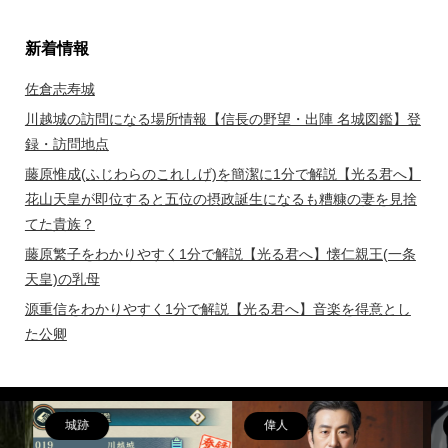
新着情報
佐倉志寿城
川越城の訪問になる場所情報【信長の野望・出陣 名城図鑑】登
録・訪問地点
藤原惟成(ふじわらのこれしげ)を簡潔に1分で解説【光る君へ】
花山天皇が即位すると五位の摂政誕生になるも糟糠の妻を見捨
てた貴族？
藤原繁子をわかりやすく1分で解説【光る君へ】懐仁親王(一条
天皇)の乳母
源重信をわかりやすく1分で解説【光る君へ】音楽を得意とし
た公卿
偉人
女性