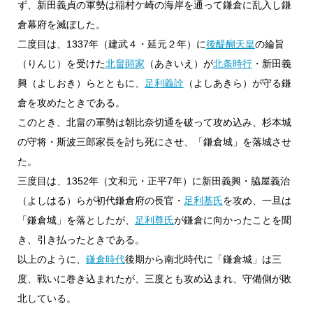
ず、新田義貞の軍勢は稲村ケ崎の海岸を通って鎌倉に乱入し鎌
倉幕府を滅ぼした。
二度目は、1337年（建武４・延元２年）に
後醍醐天皇
の綸旨
（りんじ）を受けた
北畠顕家
（あきいえ）が
北条時行
・新田義
興（よしおき）らとともに、
足利義詮
（よしあきら）が守る鎌
倉を攻めたときである。
このとき、北畠の軍勢は朝比奈切通を破って攻め込み、杉本城
の守将・斯波三郎家長を討ち死にさせ、「鎌倉城」を落城させ
た。
三度目は、1352年（文和元・正平7年）に新田義興・脇屋義治
（よしはる）らが初代鎌倉府の長官・
足利基氏
を攻め、一旦は
「鎌倉城」を落としたが、
足利尊氏
が鎌倉に向かったことを聞
き、引き払ったときである。
以上のように、
鎌倉時代
後期から南北時代に「鎌倉城」は三
度、戦いに巻き込まれたが、三度とも攻め込まれ、守備側が敗
北している。