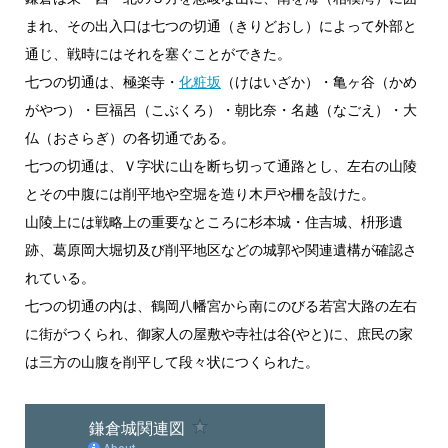
まれ、その出入口は七つの切通（きりどおし）によって外部と
通じ、戦時にはそれを塞ぐことができた。
七つの切通は、極楽寺・
化粧坂
（けはいざか）・亀ヶ谷（かめ
がやつ）・巨福呂（こぶくろ）・朝比奈・名越（なごえ）・大
仏（おさらぎ）の各切通である。
七つの切通は、Ｖ字状に山を断ち切って通路とし、左右の山陵
とその中腹には削平地や空堀を造り木戸や柵を設けた。
山陵上には戦略上の重要なところに杉本城・住吉城、枡形遺
跡、葛原岡大堀切及び削平地区などの城郭や関連遺構が確認さ
れている。
七つの切通の内は、鶴岡八幡宮から南にのびる若宮大路の左右
に街がつくられ、御家人の屋敷や寺社は谷(やと)に、庶民の家
は三方の山腹を削平して段々状につくられた。