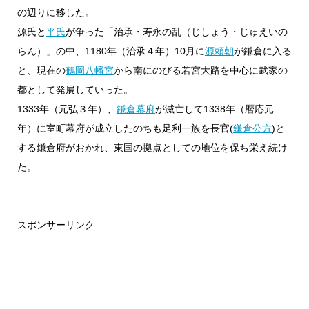
の辺りに移した。
源氏と
平氏
が争った「治承・寿永の乱（じしょう・じゅえいの
らん）」の中、1180年（治承４年）10月に
源頼朝
が鎌倉に入る
と、現在の
鶴岡八幡宮
から南にのびる若宮大路を中心に武家の
都として発展していった。
1333年（元弘３年）、
鎌倉幕府
が滅亡して1338年（暦応元
年）に室町幕府が成立したのちも足利一族を長官(
鎌倉公方
)と
する鎌倉府がおかれ、東国の拠点としての地位を保ち栄え続け
た。
スポンサーリンク