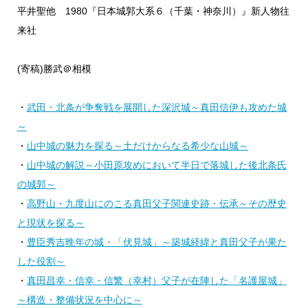
平井聖他 1980『日本城郭大系６（千葉・神奈川）』新人物往
来社
(寄稿)勝武＠相模
・
武田・北条が争奪戦を展開した深沢城～真田信伊も攻めた城
～
・
山中城の魅力を探る～土だけからなる希少な山城～
・
山中城の解説～小田原攻めにおいて半日で落城した後北条氏
の城郭～
・
高野山・九度山にのこる真田父子関連史跡・伝承～その歴史
と現状を探る～
・
豊臣秀吉晩年の城・「伏見城」～築城経緯と真田父子が果た
した役割～
・
真田昌幸・信幸・信繁（幸村）父子が在陣した「名護屋城」
～構造・整備状況を中心に～