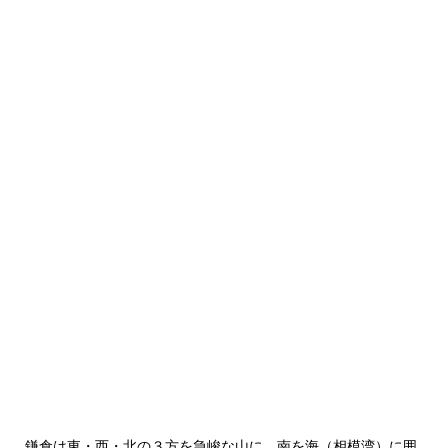
鎌倉は東・西・北の３方を急峻な山に、南を海（相模湾）に囲