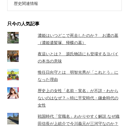
歴史関連情報
只今の人気記事
濃姫はいつどこで死去したのか？ お濃の墓
（濃姫遺髪塚、帰蝶の墓）
夜這いとは？ 源氏物語にも登場するヨバイ
の本当の意味
惟任日向守とは 明智光秀が「これとう」に
なった理由
歴史上の女性「名前・実名」が不詳・わから
ないのはなぜ？～特に平安時代・鎌倉時代の
女性
戦国時代「官職名」わかりやすく解説 なぜ織
田信長が上総介で今川義元が三河守なのか？