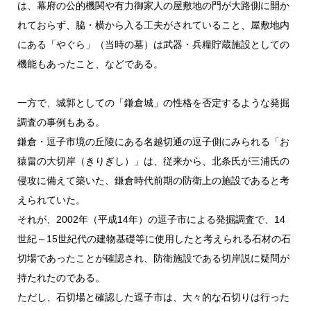
は、幕府の公的機関や有力御家人の屋敷地の門が大路側に開か
れておらず、脇・横から入る工夫がされていること、屋敷地内
にある「やぐら」（当時の墓）は武器・兵糧貯蔵施設としての
機能もあったこと、などである。
一方で、城郭としての「鎌倉城」の性格を否定するような発掘
調査の事例もある。
鎌倉・逗子市境の丘陵にある名越切通の逗子側にみられる「お
猿畠の大切岸（きりぎし）」は、従来から、北条氏が三浦氏の
侵攻に備えて築いた、鎌倉時代前期の防衛上の施設であると考
えられていた。
それが、2002年（平成14年）の逗子市による発掘調査で、14
世紀～15世紀代の建物基礎等に使用したと考えられる石材の石
切場であったことが確認され、防衛施設である切岸説に疑問が
持たれたのである。
ただし、石切場と確認した逗子市は、大々的な石切りは行った