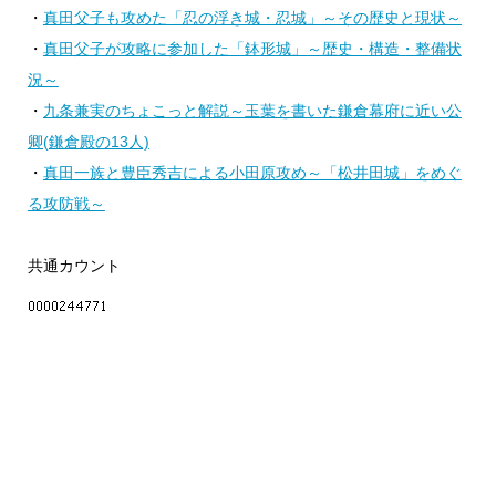
・
真田父子も攻めた「忍の浮き城・忍城」～その歴史と現状～
・
真田父子が攻略に参加した「鉢形城」～歴史・構造・整備状
況～
・
九条兼実のちょこっと解説～玉葉を書いた鎌倉幕府に近い公
卿(鎌倉殿の13人)
・
真田一族と豊臣秀吉による小田原攻め～「松井田城」をめぐ
る攻防戦～
共通カウント