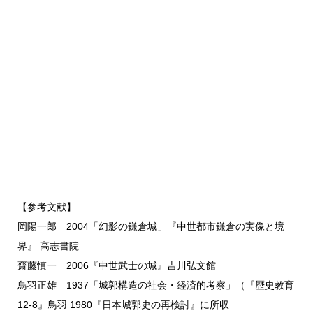
【参考文献】
岡陽一郎 2004「幻影の鎌倉城」『中世都市鎌倉の実像と境
界』 高志書院
齋藤慎一 2006『中世武士の城』吉川弘文館
鳥羽正雄 1937「城郭構造の社会・経済的考察」（『歴史教育
12-8』鳥羽 1980『日本城郭史の再検討』に所収