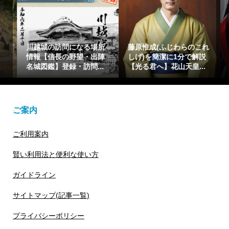
藤原惟成(ふじわらのこれ
藤原繁子をわかりやすく1
しげ)を簡潔に1分で解説
分で解説【光る君へ】懐
【光る君へ】花山天皇...
仁親王(一条天皇)の乳母
ご案内
ご利用案内
賢い利用法と便利な使い方
ガイドライン
サイトマップ(記事一覧)
プライバシーポリシー