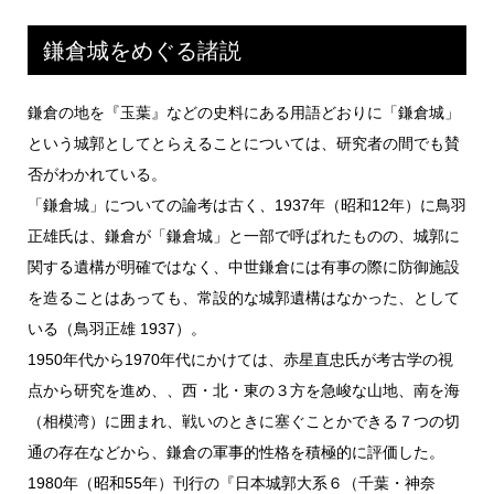
鎌倉城をめぐる諸説
鎌倉の地を『玉葉』などの史料にある用語どおりに「鎌倉城」
という城郭としてとらえることについては、研究者の間でも賛
否がわかれている。
「鎌倉城」についての論考は古く、1937年（昭和12年）に鳥羽
正雄氏は、鎌倉が「鎌倉城」と一部で呼ばれたものの、城郭に
関する遺構が明確ではなく、中世鎌倉には有事の際に防御施設
を造ることはあっても、常設的な城郭遺構はなかった、として
いる（鳥羽正雄 1937）。
1950年代から1970年代にかけては、赤星直忠氏が考古学の視
点から研究を進め、、西・北・東の３方を急峻な山地、南を海
（相模湾）に囲まれ、戦いのときに塞ぐことかできる７つの切
通の存在などから、鎌倉の軍事的性格を積極的に評価した。
1980年（昭和55年）刊行の『日本城郭大系６（千葉・神奈