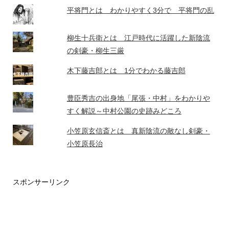
平将門とは わかりやすく3分で 平将門の乱
柳生十兵衛とは 江戸時代に活躍した新陰流
の剣豪・柳生三厳
木下藤吉郎とは 1分でわかる藤吉郎
豊臣秀吉の出身地「尾張・中村」をわかりや
すく解説～中村公園の史跡みどころ
小笠原玄信斎とは 真新陰流の敵なし剣豪・
小笠原長治
スポンサーリンク