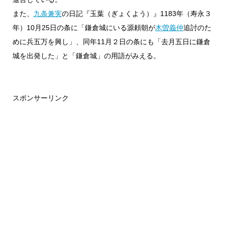
また、
九条兼実
の日記『玉葉（ぎょくよう）』1183年（寿永３
年）10月25日の条に「鎌倉城にいる源頼朝が
木曽義仲
追討のた
めに兵五万を興し」、同年11月２日の条にも「去月五日に鎌倉
城を出発した」と「鎌倉城」の用語がみえる。
スポンサーリンク