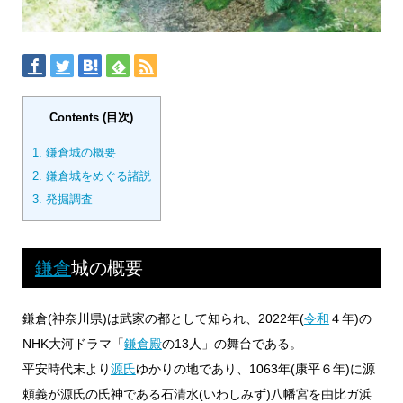
Contents (目次)
1.
鎌倉城の概要
2.
鎌倉城をめぐる諸説
3.
発掘調査
鎌倉
城の概要
鎌倉(神奈川県)は武家の都として知られ、2022年(
令和
４年)の
NHK大河ドラマ「
鎌倉殿
の13人」の舞台である。
平安時代末より
源氏
ゆかりの地であり、1063年(康平６年)に源
頼義が源氏の氏神である石清水(いわしみず)八幡宮を由比ガ浜