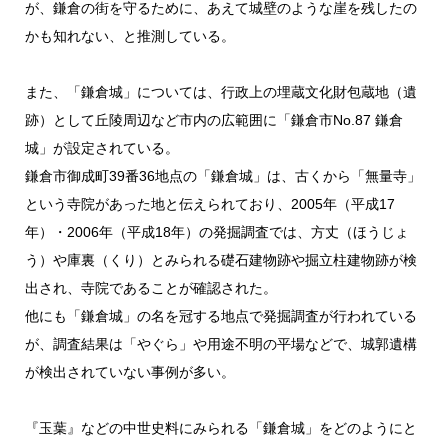
が、鎌倉の街を守るために、あえて城壁のような崖を残したの
かも知れない、と推測している。
また、「鎌倉城」については、行政上の埋蔵文化財包蔵地（遺
跡）として丘陵周辺など市内の広範囲に「鎌倉市No.87 鎌倉
城」が設定されている。
鎌倉市御成町39番36地点の「鎌倉城」は、古くから「無量寺」
という寺院があった地と伝えられており、2005年（平成17
年）・2006年（平成18年）の発掘調査では、方丈（ほうじょ
う）や庫裏（くり）とみられる礎石建物跡や掘立柱建物跡が検
出され、寺院であることが確認された。
他にも「鎌倉城」の名を冠する地点で発掘調査が行われている
が、調査結果は「やぐら」や用途不明の平場などで、城郭遺構
が検出されていない事例が多い。
『玉葉』などの中世史料にみられる「鎌倉城」をどのようにと