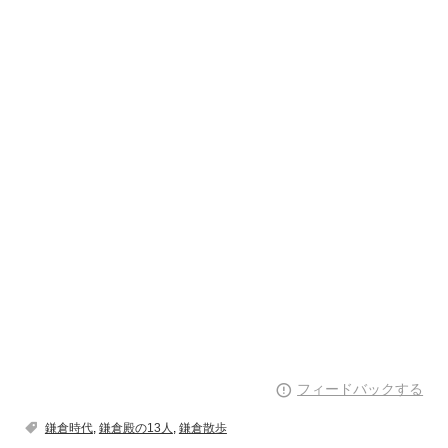
フィードバックする
鎌倉時代
,
鎌倉殿の13人
,
鎌倉散歩