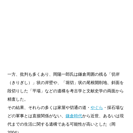
一方、批判も多くあり、岡陽一郎氏は鎌倉周囲の残る「切岸
（きりぎし）」状の岸壁や、「堀切」状の尾根開削地、斜面を
段切りした「平場」などの遺構を考古学と文献史学の両面から
精査した。
その結果、それらの多くは家屋や切通の道・
やぐら
・採石場な
どの軍事とは直接関係がない、
鎌倉時代
から近世、あるいは現
代までの生活に関する遺構である可能性が高いとした（岡
2004）。