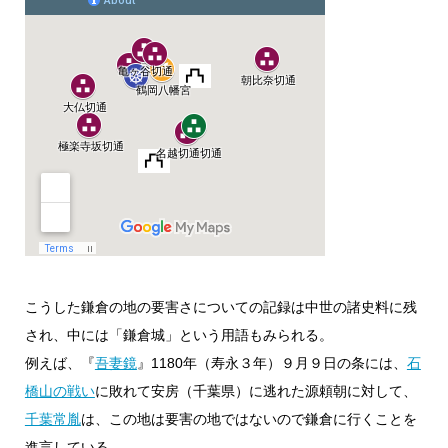
こうした鎌倉の地の要害さについての記録は中世の諸史料に残
され、中には「鎌倉城」という用語もみられる。
例えば、『
吾妻鏡
』1180年（寿永３年）９月９日の条には、
石
橋山の戦い
に敗れて安房（千葉県）に逃れた源頼朝に対して、
千葉常胤
は、この地は要害の地ではないので鎌倉に行くことを
進言している。