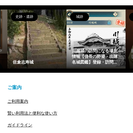
史跡・遺跡
城跡
偉
川越城の訪問になる場所
藤原
情報【信長の野望・出陣
しげ
佐倉志寿城
名城図鑑】登録・訪問...
【光
ご案内
ご利用案内
賢い利用法と便利な使い方
ガイドライン