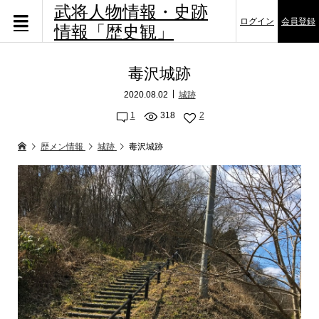
武将人物情報・史跡
ログイン
会員登録
情報「歴史観」
毒沢城跡
2020.08.02
城跡
1
318
2
歴メン情報
城跡
毒沢城跡