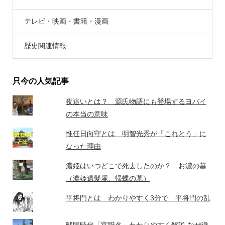
テレビ・映画・書籍・漫画
歴史関連情報
只今の人気記事
夜這いとは？ 源氏物語にも登場するヨバイ
の本当の意味
惟任日向守とは 明智光秀が「これとう」に
なった理由
濃姫はいつどこで死去したのか？ お濃の墓
（濃姫遺髪塚、帰蝶の墓）
平将門とは わかりやすく3分で 平将門の乱
戦国時代「官職名」わかりやすく解説 なぜ織