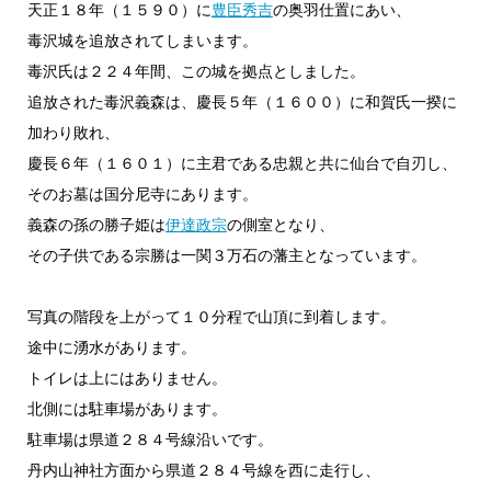
天正１８年（１５９０）に
豊臣秀吉
の奥羽仕置にあい、
毒沢城を追放されてしまいます。
毒沢氏は２２４年間、この城を拠点としました。
追放された毒沢義森は、慶長５年（１６００）に和賀氏一揆に
加わり敗れ、
慶長６年（１６０１）に主君である忠親と共に仙台で自刃し、
そのお墓は国分尼寺にあります。
義森の孫の勝子姫は
伊達政宗
の側室となり、
その子供である宗勝は一関３万石の藩主となっています。
写真の階段を上がって１０分程で山頂に到着します。
途中に湧水があります。
トイレは上にはありません。
北側には駐車場があります。
駐車場は県道２８４号線沿いです。
丹内山神社方面から県道２８４号線を西に走行し、