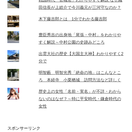
田信長が上総介で今川義元が三河守なのか？
木下藤吉郎とは 1分でわかる藤吉郎
豊臣秀吉の出身地「尾張・中村」をわかりや
すく解説～中村公園の史跡みどころ
出雲大社の歴史【大国主大神】わかりやすく2
分で
明智藪 明智光秀「絶命の地」はこんなとこ
ろ 本経寺 小栗栖城 訪問方法など詳しく
歴史上の女性「名前・実名」が不詳・わから
ないのはなぜ？～特に平安時代・鎌倉時代の
女性
スポンサーリンク