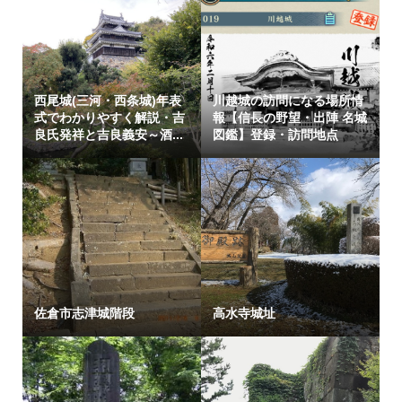
西尾城(三河・西条城)年表
川越城の訪問になる場所情
式でわかりやすく解説・吉
報【信長の野望・出陣 名城
良氏発祥と吉良義安～酒...
図鑑】登録・訪問地点
佐倉市志津城階段
高水寺城址