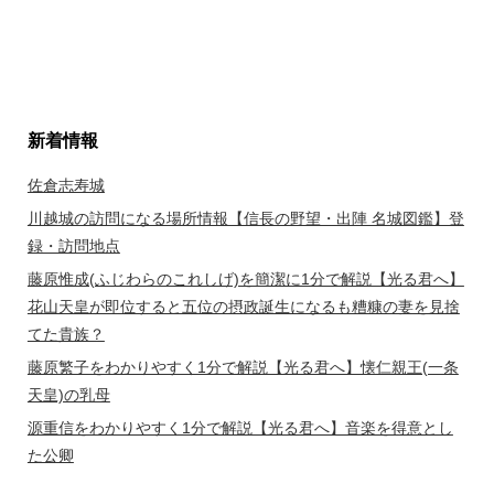
新着情報
佐倉志寿城
川越城の訪問になる場所情報【信長の野望・出陣 名城図鑑】登
録・訪問地点
藤原惟成(ふじわらのこれしげ)を簡潔に1分で解説【光る君へ】
花山天皇が即位すると五位の摂政誕生になるも糟糠の妻を見捨
てた貴族？
藤原繁子をわかりやすく1分で解説【光る君へ】懐仁親王(一条
天皇)の乳母
源重信をわかりやすく1分で解説【光る君へ】音楽を得意とし
た公卿