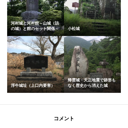
河村城と河村館～山城（詰
の城）と館のセット関係～
小松城
帰雲城・天正地震で跡形も
浮牛城址（上口内要害）
なく歴史から消えた城
コメント