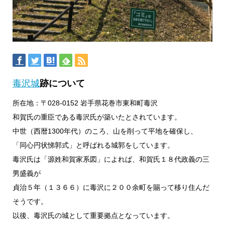
毒沢城
跡について
所在地：〒028-0152 岩手県花巻市東和町毒沢
和賀氏の重臣である毒沢氏が築いたとされています。
中世（西暦1300年代）のころ、山を削って平地を確保し、
「同心円状悌郭式」と呼ばれる城郭をしています。
毒沢氏は「源姓和賀家系図」によれば、和賀氏１８代政義の三
男盛義が
貞治５年（１３６６）に毒沢に２００余町を賜って移り住んだ
そうです。
以後、毒沢氏の城として重要拠点となっています。