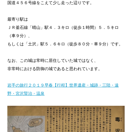
国道４５６号線をこえて少し走った辺りです。
最寄り駅は
ＪＲ釜石線「晴山」駅４．３キロ（徒歩１時間）５．５キロ
（車９分）、
もしくは「土沢」駅５．６キロ（徒歩８０分・車９分）です。
なお、この城は常時に居住していた城ではなく、
非常時における防御の城であると思われています。
岩手の旅行２０１９早春【行程】世界遺産・城跡・三陸・遠
野・宮沢賢治・温泉