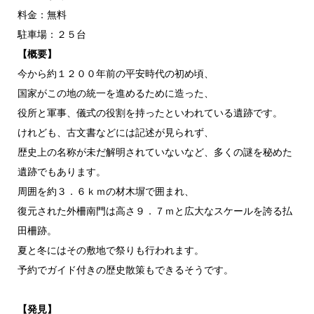
料金：無料
駐車場：２５台
【概要】
今から約１２００年前の平安時代の初め頃、
国家がこの地の統一を進めるために造った、
役所と軍事、儀式の役割を持ったといわれている遺跡です。
けれども、古文書などには記述が見られず、
歴史上の名称が未だ解明されていないなど、多くの謎を秘めた
遺跡でもあります。
周囲を約３．６ｋｍの材木塀で囲まれ、
復元された外柵南門は高さ９．７ｍと広大なスケールを誇る払
田柵跡。
夏と冬にはその敷地で祭りも行われます。
予約でガイド付きの歴史散策もできるそうです。
【発見】