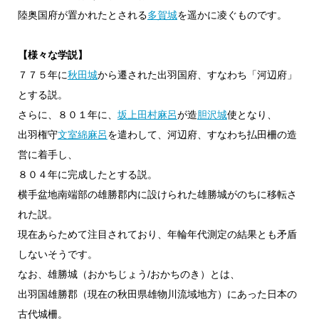
陸奥国府が置かれたとされる
多賀城
を遥かに凌ぐものです。
【様々な学説】
７７５年に
秋田城
から遷された出羽国府、すなわち「河辺府」
とする説。
さらに、８０１年に、
坂上田村麻呂
が造
胆沢城
使となり、
出羽権守
文室綿麻呂
を遣わして、河辺府、すなわち払田柵の造
営に着手し、
８０４年に完成したとする説。
横手盆地南端部の雄勝郡内に設けられた雄勝城がのちに移転さ
れた説。
現在あらためて注目されており、年輪年代測定の結果とも矛盾
しないそうです。
なお、雄勝城（おかちじょう/おかちのき）とは、
出羽国雄勝郡（現在の秋田県雄物川流域地方）にあった日本の
古代城柵。