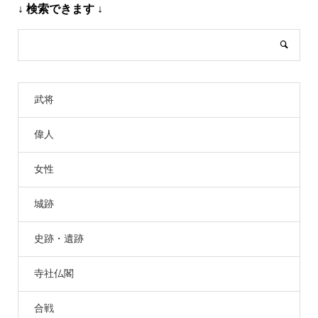
↓ 検索できます ↓
武将
偉人
女性
城跡
史跡・遺跡
寺社仏閣
合戦