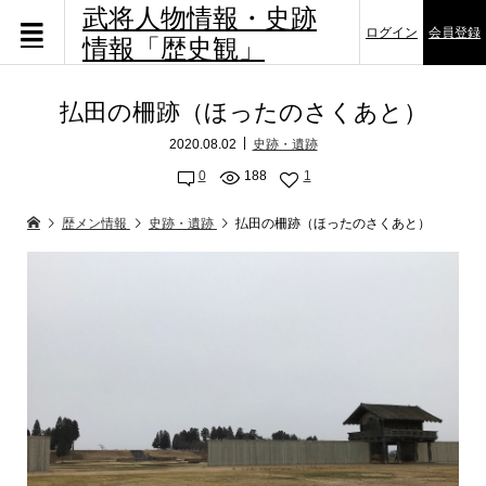
武将人物情報・史跡
ログイン
会員登録
情報「歴史観」
払田の柵跡（ほったのさくあと）
2020.08.02
史跡・遺跡
0
188
1
歴メン情報
史跡・遺跡
払田の柵跡（ほったのさくあと）