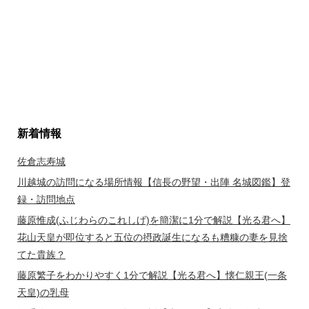
新着情報
佐倉志寿城
川越城の訪問になる場所情報【信長の野望・出陣 名城図鑑】登
録・訪問地点
藤原惟成(ふじわらのこれしげ)を簡潔に1分で解説【光る君へ】
花山天皇が即位すると五位の摂政誕生になるも糟糠の妻を見捨
てた貴族？
藤原繁子をわかりやすく1分で解説【光る君へ】懐仁親王(一条
天皇)の乳母