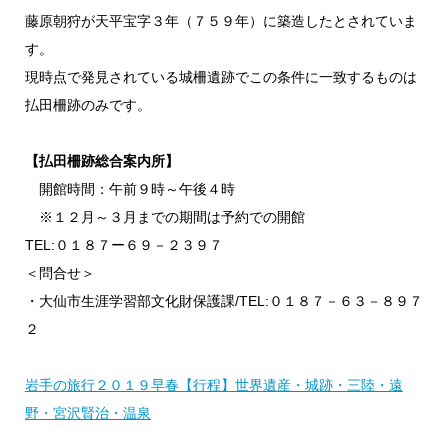
藤原朝狩が天平宝字３年（７５９年）に築造したとされていま
す。
現時点で発見されている城柵遺跡でこの条件に一致するものは
払田柵跡のみです。
【払田柵跡総合案内所】
開館時間：午前９時～午後４時
※１２月～３月までの期間は予約での開館
TEL:０１８７ー６９－２３９７
＜問合せ＞
・大仙市生涯学習部文化財保護課/TEL:０１８７－６３－８９７
２
岩手の旅行２０１９早春【行程】世界遺産・城跡・三陸・遠
野・宮沢賢治・温泉