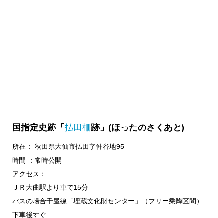
国指定史跡「
払田柵
跡」(ほったのさくあと)
所在： 秋田県大仙市払田字仲谷地95
時間 ：常時公開
アクセス：
ＪＲ大曲駅より車で15分
バスの場合千屋線「埋蔵文化財センター」（フリー乗降区間）
下車後すぐ