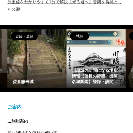
源重信をわかりやすく1分で解説【光る君へ】音楽を得意とし
た公卿
偉人
女性
訪問になる場所
藤原惟成(ふじわらのこれ
藤原繁子をわかり
長の野望・出陣
しげ)を簡潔に1分で解説
分で解説【光る君
登録・訪問...
【光る君へ】花山天皇...
仁親王(一条天皇)
ご案内
ご利用案内
賢い利用法と便利な使い方