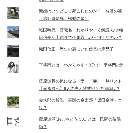
濃姫はいつどこで死去したのか？ お濃の墓
（濃姫遺髪塚、帰蝶の墓）
戦国時代「官職名」わかりやすく解説 なぜ織
田信長が上総介で今川義元が三河守なのか？
織田信正 歴史の裏にいた信長の庶兄子
平将門とは わかりやすく3分で 平将門の乱
藤原道長の気になる「妻」「妾」一覧リスト
【光る君へ】6人の妻と紫式部との関係は？
金太郎の解説 実際の金太郎「坂田金時」と
は？
蘆屋道満(あしやどうまん)とは 民間の陰陽
師？