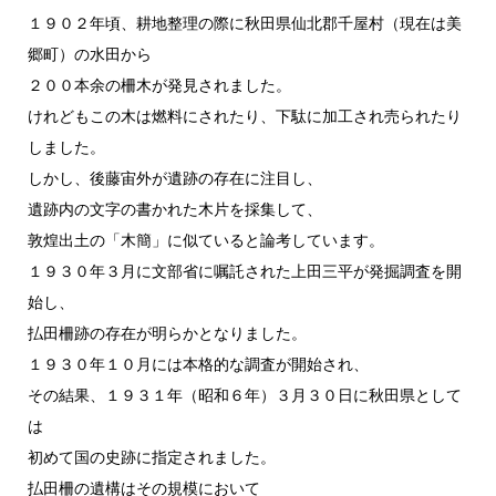
１９０２年頃、耕地整理の際に秋田県仙北郡千屋村（現在は美
郷町）の水田から
２００本余の柵木が発見されました。
けれどもこの木は燃料にされたり、下駄に加工され売られたり
しました。
しかし、後藤宙外が遺跡の存在に注目し、
遺跡内の文字の書かれた木片を採集して、
敦煌出土の「木簡」に似ていると論考しています。
１９３０年３月に文部省に嘱託された上田三平が発掘調査を開
始し、
払田柵跡の存在が明らかとなりました。
１９３０年１０月には本格的な調査が開始され、
その結果、１９３１年（昭和６年）３月３０日に秋田県として
は
初めて国の史跡に指定されました。
払田柵の遺構はその規模において