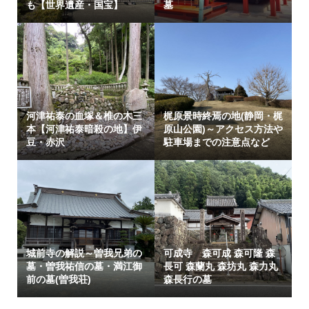
も【世界遺産・国宝】
墓
河津祐泰の血塚＆椎の木三
梶原景時終焉の地(静岡・梶
本【河津祐泰暗殺の地】伊
原山公園)～アクセス方法や
豆・赤沢
駐車場までの注意点など
城前寺の解説～曽我兄弟の
可成寺 森可成 森可隆 森
墓・曽我祐信の墓・満江御
長可 森蘭丸 森坊丸 森力丸
前の墓(曽我荘)
森長行の墓