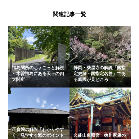
関連記事一覧
福島関所のちょこっと解説
静岡・柴屋寺の解説「国指
～木曽福島にある天下の四
定史跡・国指定名勝」であ
大関所
る庭園が見どころ
正倉院の解説「わかりやす
く」見学する際のポイント
久能山東照宮 徳川家康の