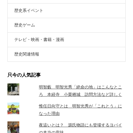
歴史系イベント
歴史ゲーム
テレビ・映画・書籍・漫画
歴史関連情報
只今の人気記事
明智藪 明智光秀「絶命の地」はこんなとこ
ろ 本経寺 小栗栖城 訪問方法など詳しく
惟任日向守とは 明智光秀が「これとう」に
なった理由
夜這いとは？ 源氏物語にも登場するヨバイ
の本当の意味