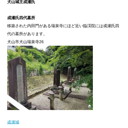
犬山城主成瀬氏
成瀬氏四代墓所
移築された内田門がある瑞泉寺にほど近い臨渓院には成瀬氏四
代の墓所があります。
犬山市犬山瑞泉寺26
成瀬城