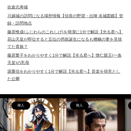
佐倉志寿城
川越城の訪問になる場所情報【信長の野望・出陣 名城図鑑】登
録・訪問地点
藤原惟成(ふじわらのこれしげ)を簡潔に1分で解説【光る君へ】
花山天皇が即位すると五位の摂政誕生になるも糟糠の妻を見捨
てた貴族？
藤原繁子をわかりやすく1分で解説【光る君へ】懐仁親王(一条
天皇)の乳母
源重信をわかりやすく1分で解説【光る君へ】音楽を得意とし
た公卿
偉人
偉人