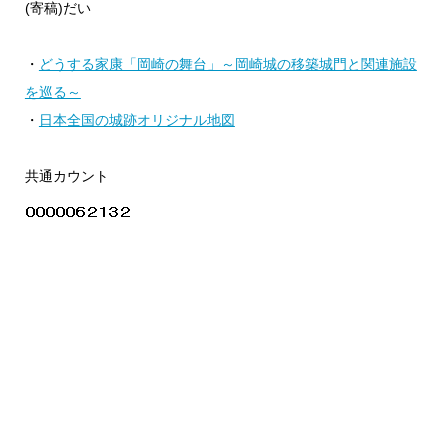
(寄稿)だい
・
どうする家康「岡崎の舞台」～岡崎城の移築城門と関連施設
を巡る～
・
日本全国の城跡オリジナル地図
共通カウント