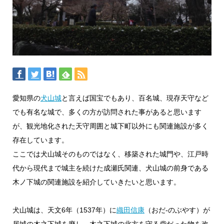
愛知県の
犬山城
と言えば国宝でもあり、百名城、現存天守など
でも有名な城で、多くの方が訪問された事があると思います
が、観光地化された天守周囲と城下町以外にも関連施設が多く
存在しています。
ここでは犬山城そのものではなく、移築された城門や、江戸時
代から現代まで城主を続けた成瀬氏関連、犬山城の前身である
木ノ下城の関連施設を紹介していきたいと思います。
犬山城は、天文6年（1537年）に
織田信康
（おだ-のぶやす）が
居城の木之下城を廃し、木之下城の北方を守る砦だった物を改