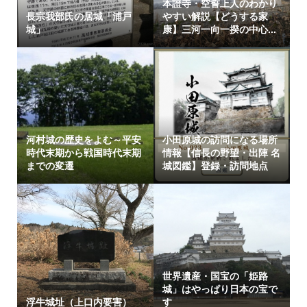
本證寺・空誓上人のわかり
長宗我部氏の居城「浦戸
やすい解説【どうする家
城」
康】三河一向一揆の中心...
河村城の歴史をよむ～平安
小田原城の訪問になる場所
時代末期から戦国時代末期
情報【信長の野望・出陣 名
までの変遷
城図鑑】登録・訪問地点
世界遺産・国宝の「姫路
城」はやっぱり日本の宝で
浮牛城址（上口内要害）
す