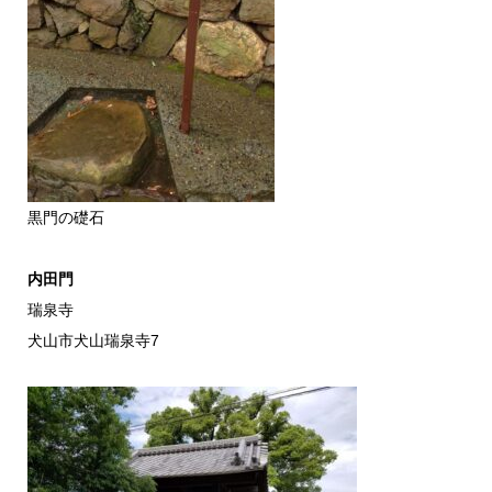
黒門の礎石
内田門
瑞泉寺
犬山市犬山瑞泉寺7