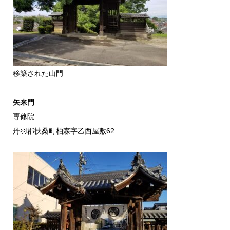
移築された山門
矢来門
専修院
丹羽郡扶桑町柏森字乙西屋敷62