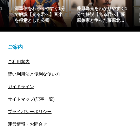
1
源重信をわかりやすく1分
藤原為光をわかりやすく1
で解説【光る君へ】音楽
分で解説【光る君へ】藤
を得意とした公卿
原兼家と争った藤原北...
ご案内
ご利用案内
賢い利用法と便利な使い方
ガイドライン
サイトマップ(記事一覧)
プライバシーポリシー
運営情報・お問合せ