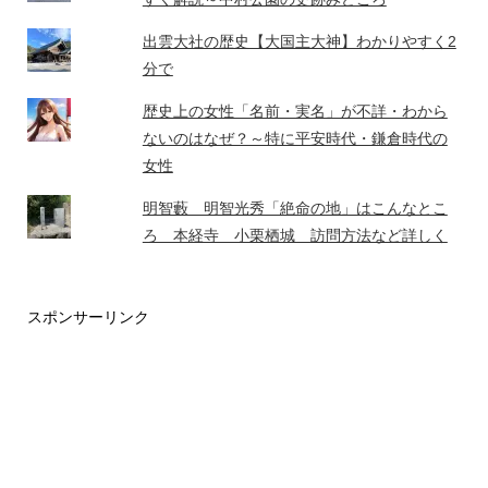
出雲大社の歴史【大国主大神】わかりやすく2
分で
歴史上の女性「名前・実名」が不詳・わから
ないのはなぜ？～特に平安時代・鎌倉時代の
女性
明智藪 明智光秀「絶命の地」はこんなとこ
ろ 本経寺 小栗栖城 訪問方法など詳しく
スポンサーリンク