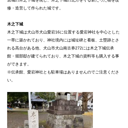
修・造営して作られた城です。
木之下城
木之下城は犬山市犬山愛宕16に位置する愛宕神社を中心とした
一帯に築かれており、神社境内には城址碑と看板、土塁跡とさ
れる高台がある他、犬山市犬山南古券272には木之下城伝承
館・堀部邸が建てられており、木之下城の資料等も購入する事
ができます。
※伝承館、愛宕神社とも駐車場はありませんのでご注意くださ
い。