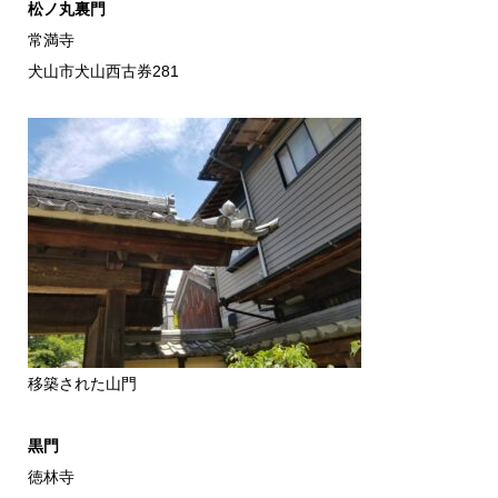
松ノ丸裏門
常満寺
犬山市犬山西古券281
移築された山門
黒門
徳林寺