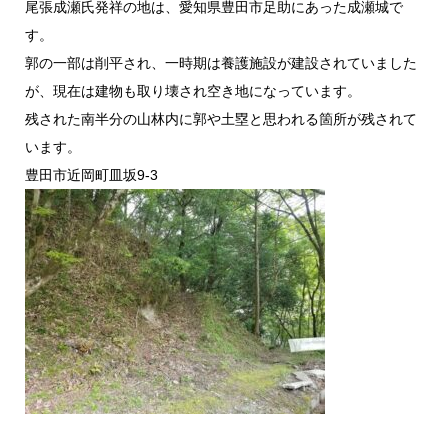
尾張成瀬氏発祥の地は、愛知県豊田市足助にあった成瀬城で
す。
郭の一部は削平され、一時期は養護施設が建設されていました
が、現在は建物も取り壊され空き地になっています。
残された南半分の山林内に郭や土塁と思われる箇所が残されて
います。
豊田市近岡町皿坂9-3