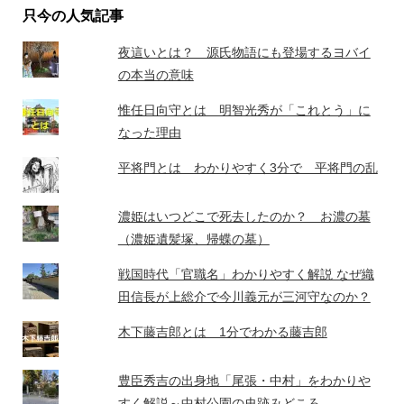
只今の人気記事
夜這いとは？ 源氏物語にも登場するヨバイ
の本当の意味
惟任日向守とは 明智光秀が「これとう」に
なった理由
平将門とは わかりやすく3分で 平将門の乱
濃姫はいつどこで死去したのか？ お濃の墓
（濃姫遺髪塚、帰蝶の墓）
戦国時代「官職名」わかりやすく解説 なぜ織
田信長が上総介で今川義元が三河守なのか？
木下藤吉郎とは 1分でわかる藤吉郎
豊臣秀吉の出身地「尾張・中村」をわかりや
すく解説～中村公園の史跡みどころ