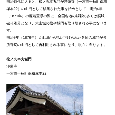
明治時代に入ると、松ノ丸本丸門が浄蓮寺（一宮市千秋町保積
塚本22）の山門として移築された事を始めとして、明治4年
（1871年）の廃藩置県の際に、全国各地の城郭の多くは廃城・
破却処分となり、犬山城の櫓や城門も取り壊される事になりま
す。
明治9年（1876年）犬山城から払い下げられた各所の城門が各
所寺院の山門として再利用される事になり、現在に至ります。
松ノ丸本丸城門
浄蓮寺
一宮市千秋町保積塚本22