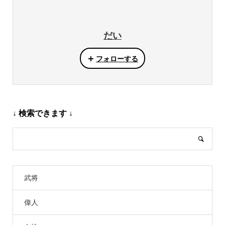
だい
フォローする
↓ 検索できます ↓
武将
偉人