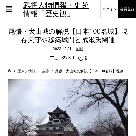
武将人物情報・史跡
ログイン
会員登録
情報「歴史観」
尾張・犬山城の解説【日本100名城】現
存天守や移築城門と成瀬氏関連
2022.12.31
城跡
0
351
0
歴メン情報
城跡
尾張・犬山城の解説【日本100名城】現存天守や移築城門と成瀬氏関連