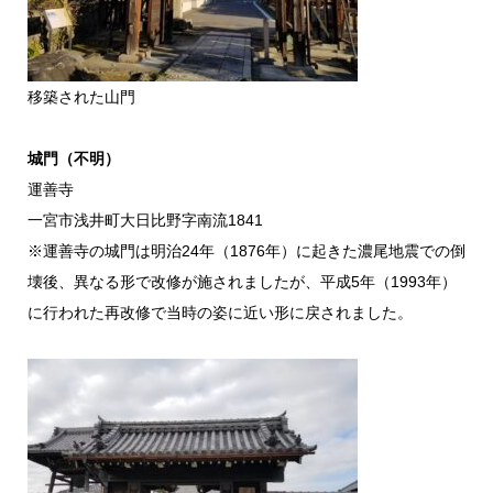
移築された山門
城門（不明）
運善寺
一宮市浅井町大日比野字南流1841
※運善寺の城門は明治24年（1876年）に起きた濃尾地震での倒
壊後、異なる形で改修が施されましたが、平成5年（1993年）
に行われた再改修で当時の姿に近い形に戻されました。