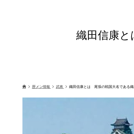
織田信康と
歴メン情報
武将
織田信康とは 尾張の戦国大名である織