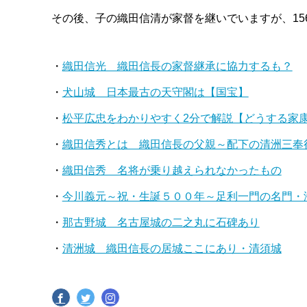
その後、子の織田信清が家督を継いでいますが、15
・
織田信光 織田信長の家督継承に協力するも？
・
犬山城 日本最古の天守閣は【国宝】
・
松平広忠をわかりやすく2分で解説【どうする家
・
織田信秀とは 織田信長の父親～配下の清洲三奉
・
織田信秀 名将が乗り越えられなかったもの
・
今川義元～祝・生誕５００年～足利一門の名門・
・
那古野城 名古屋城の二之丸に石碑あり
・
清洲城 織田信長の居城ここにあり・清須城