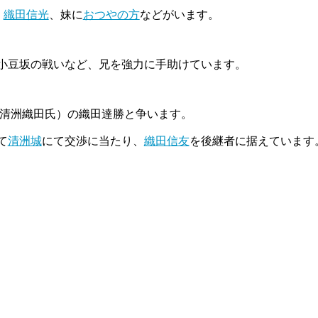
・
織田信光
、妹に
おつやの方
などがいます。
小豆坂の戦いなど、兄を強力に手助けています。
（清洲織田氏）の織田達勝と争います。
て
清洲城
にて交渉に当たり、
織田信友
を後継者に据えています