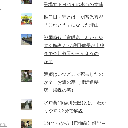
登場するヨバイの本当の意味
。
惟任日向守とは 明智光秀が
「これとう」になった理由
戦国時代「官職名」わかりや
すく解説 なぜ織田信長が上総
介で今川義元が三河守なの
か？
濃姫はいつどこで死去したの
か？ お濃の墓（濃姫遺髪
塚、帰蝶の墓）
水戸黄門(徳川光圀)とは わか
りやすく2分で解説
1分でわかる【巴御前】解説～
する