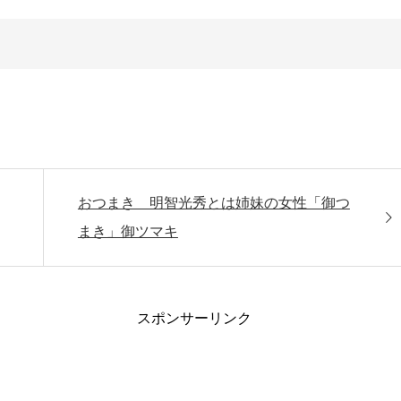
おつまき 明智光秀とは姉妹の女性「御つ
まき」御ツマキ
スポンサーリンク