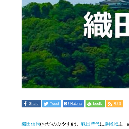
Share
Tweet
Hatena
feedly
RSS
織田信康
(おだ-のぶやす)は、
戦国時代
に
勝幡城
主・