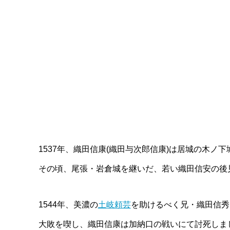
1537年、織田信康(織田与次郎信康)は居城の木ノ
その頃、尾張・岩倉城を継いだ、若い織田信安の後
1544年、美濃の
土岐頼芸
を助けるべく兄・織田信秀
大敗を喫し、織田信康は加納口の戦いにて討死しま