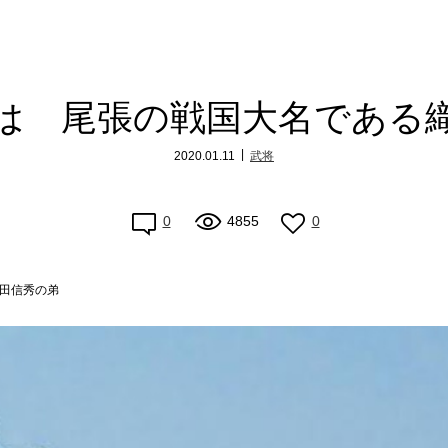
は 尾張の戦国大名である
2020.01.11
武将
0
4855
0
田信秀の弟