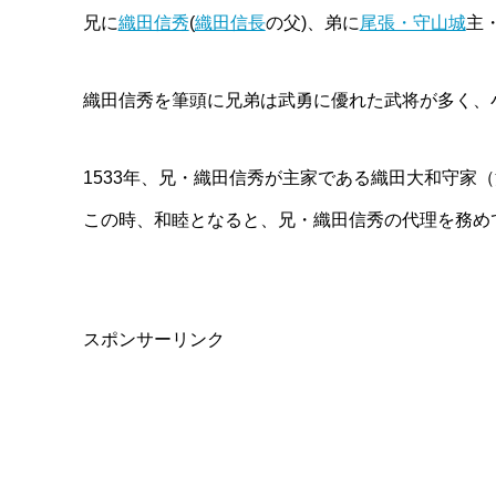
兄に
織田信秀
(
織田信長
の父)、弟に
尾張・守山城
主
織田信秀を筆頭に兄弟は武勇に優れた武将が多く、
1533年、兄・織田信秀が主家である織田大和守家
この時、和睦となると、兄・織田信秀の代理を務め
スポンサーリンク