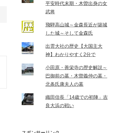
平安時代末期・木曽出身の女
武将
飛騨高山城～金森長近が築城
した城～そして金森氏
出雲大社の歴史【大国主大
神】わかりやすく2分で
小田原・善栄寺の歴史解説～
巴御前の墓・木曽義仲の墓・
北条氏康夫人の墓
織田信長「14歳での初陣」吉
良大浜の戦い
スポンサーリンク