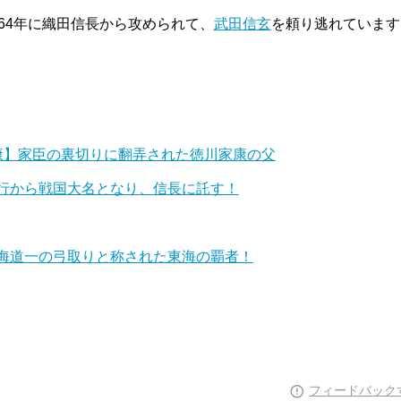
64年に織田信長から攻められて、
武田信玄
を頼り逃れています
康】家臣の裏切りに翻弄された徳川家康の父
行から戦国大名となり、信長に託す！
海道一の弓取りと称された東海の覇者！
フィードバック