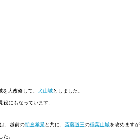
下城を大改修して、
犬山城
としました。
見役にもなっています。
は、越前の
朝倉孝景
と共に、
斎藤道三
の
稲葉山城
を攻めますが
した。