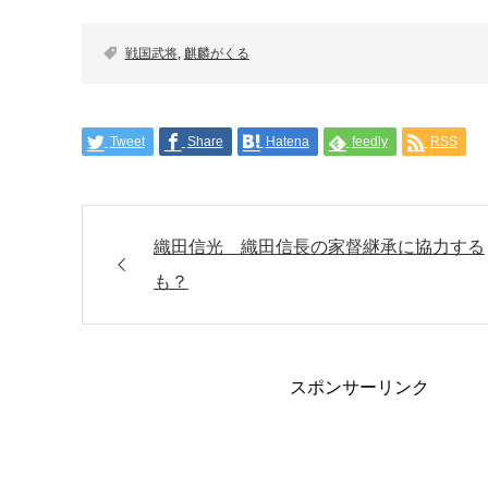
戦国武将
,
麒麟がくる
Tweet
Share
Hatena
feedly
RSS
織田信光 織田信長の家督継承に協力する
も？
スポンサーリンク