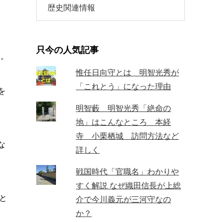
歴史関連情報
。
只今の人気記事
た。
惟任日向守とは 明智光秀が
「これとう」になった理由
を
明智藪 明智光秀「絶命の
地」はこんなところ 本経
寺 小栗栖城 訪問方法など
な
詳しく
戦国時代「官職名」わかりや
すく解説 なぜ織田信長が上総
と
介で今川義元が三河守なの
か？