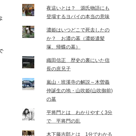
夜這いとは？ 源氏物語にも
登場するヨバイの本当の意味
よ
濃姫はいつどこで死去したの
か？ お濃の墓（濃姫遺髪
塚、帰蝶の墓）
で
織田信正 歴史の裏にいた信
長の庶兄子
嵐山・班溪寺の解説～木曽義
仲誕生の地・山吹姫(山吹御前)
の墓
平将門とは わかりやすく3分
で 平将門の乱
木下藤吉郎とは 1分でわかる