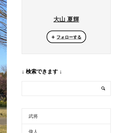
大山 夏輝
フォローする
↓ 検索できます ↓
武将
偉人