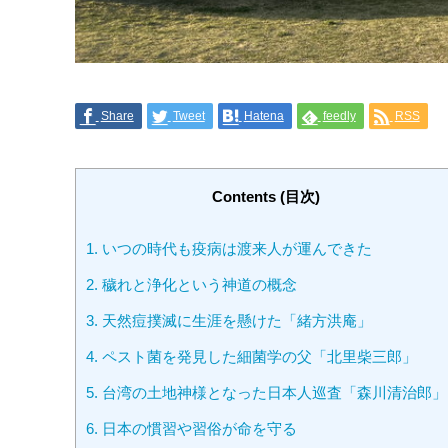
Share
Tweet
Hatena
feedly
RSS
Contents (目次)
1.
いつの時代も疫病は渡来人が運んできた
2.
穢れと浄化という神道の概念
3.
天然痘撲滅に生涯を懸けた「緒方洪庵」
4.
ペスト菌を発見した細菌学の父「北里柴三郎」
5.
台湾の土地神様となった日本人巡査「森川清治郎」
6.
日本の慣習や習俗が命を守る