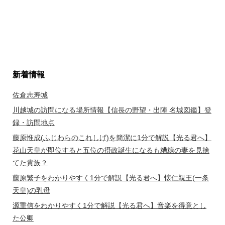
新着情報
佐倉志寿城
川越城の訪問になる場所情報【信長の野望・出陣 名城図鑑】登
録・訪問地点
藤原惟成(ふじわらのこれしげ)を簡潔に1分で解説【光る君へ】
花山天皇が即位すると五位の摂政誕生になるも糟糠の妻を見捨
てた貴族？
藤原繁子をわかりやすく1分で解説【光る君へ】懐仁親王(一条
天皇)の乳母
源重信をわかりやすく1分で解説【光る君へ】音楽を得意とし
た公卿