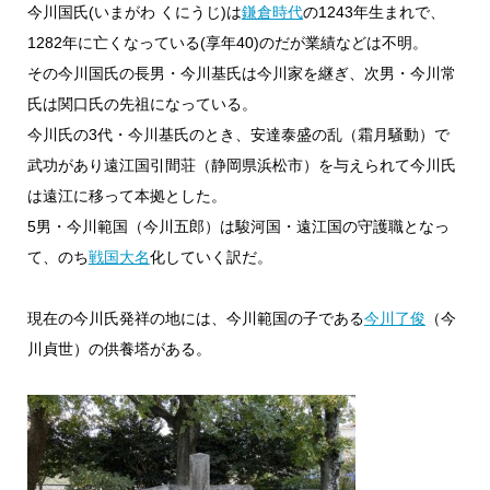
今川国氏(いまがわ くにうじ)は
鎌倉時代
の1243年生まれで、
1282年に亡くなっている(享年40)のだが業績などは不明。
その今川国氏の長男・今川基氏は今川家を継ぎ、次男・今川常
氏は関口氏の先祖になっている。
今川氏の3代・今川基氏のとき、安達泰盛の乱（霜月騒動）で
武功があり遠江国引間荘（静岡県浜松市）を与えられて今川氏
は遠江に移って本拠とした。
5男・今川範国（今川五郎）は駿河国・遠江国の守護職となっ
て、のち
戦国大名
化していく訳だ。
現在の今川氏発祥の地には、今川範国の子である
今川了俊
（今
川貞世）の供養塔がある。