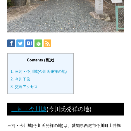
Contents (目次)
1.
三河・今川城(今川氏発祥の地)
2.
今川了俊
3.
交通アクセス
三河・今川城
(今川氏発祥の地)
三河・今川城(今川氏発祥の地)は、愛知県西尾市今川町土井堀