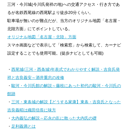
三河・今川城(今川氏発祥の地)への交通アクセス・行き方であ
るが名鉄西尾線の西尾駅より徒歩20分くらい。
駐車場が無いのが難点だが、当方のオリジナル地図「名古屋・
北陸方面」にてポイントしている。
オリジナル地図「名古屋・北陸」方面
スマホ画面などで表示して「検索窓」から検索して、カーナビ
設定することでも使用可能。(徒歩ナビとしても可能)
・
西尾城(三河・西条城)年表式でわかりやすく解説・吉良氏発
祥と吉良義安～酒井重忠の改修
・
駿河・今川氏館の解説～藤枝にあった初代の駿河・今川氏の
館跡
・
三河・東条城の解説【どうする家康】東条・吉良氏となった
吉良義昭は織田信長に味方
・
大内義弘の解説～応永の乱に散った大内氏の礎
・
足利義満とは