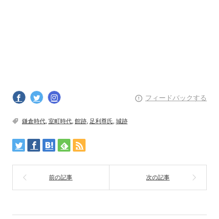
フィードバックする
鎌倉時代
,
室町時代
,
館跡
,
足利尊氏
,
城跡