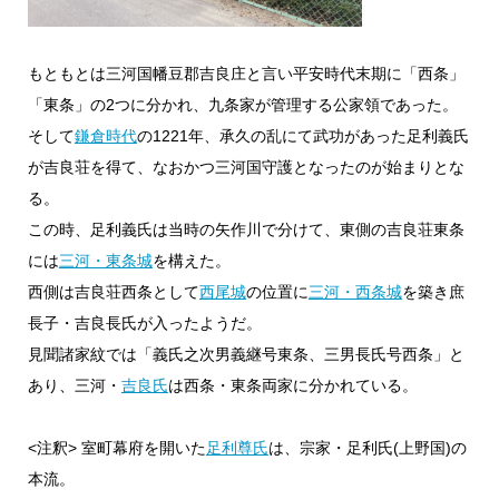
もともとは三河国幡豆郡吉良庄と言い平安時代末期に「西条」
「東条」の2つに分かれ、九条家が管理する公家領であった。
そして
鎌倉時代
の1221年、承久の乱にて武功があった足利義氏
が吉良荘を得て、なおかつ三河国守護となったのが始まりとな
る。
この時、足利義氏は当時の矢作川で分けて、東側の吉良荘東条
には
三河・東条城
を構えた。
西側は吉良荘西条として
西尾城
の位置に
三河・西条城
を築き庶
長子・吉良長氏が入ったようだ。
見聞諸家紋では「義氏之次男義継号東条、三男長氏号西条」と
あり、三河・
吉良氏
は西条・東条両家に分かれている。
<注釈> 室町幕府を開いた
足利尊氏
は、宗家・足利氏(上野国)の
本流。