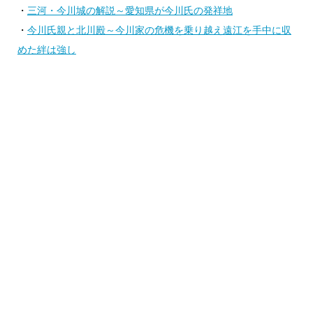
・
三河・今川城の解説～愛知県が今川氏の発祥地
・
今川氏親と北川殿～今川家の危機を乗り越え遠江を手中に収
めた絆は強し