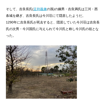
そして、吉良長氏(
足利義兼
の孫)の嫡男・吉良満氏は三河・西
条城を継ぎ、吉良長氏は今川荘にて隠居したようだ。
1290年に吉良長氏が死去すると、隠居していた今川荘は吉良長
氏の次男・今川国氏に与えられて今川氏と称し今川氏の祖とな
った。