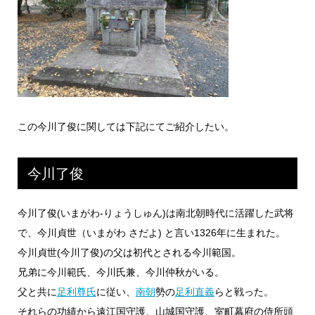
この今川了俊に関しては下記にてご紹介したい。
今川了俊
今川了俊(いまがわ-りょうしゅん)は南北朝時代に活躍した武将
で、今川貞世（いまがわ さだよ) と言い1326年に生まれた。
今川貞世(今川了俊)の父は初代とされる今川範国。
兄弟に今川範氏、今川氏兼、今川仲秋がいる。
父と共に
足利尊氏
に従い、
南朝
勢の
足利直義
らと戦った。
それらの功績から遠江国守護、山城国守護、室町幕府の侍所頭