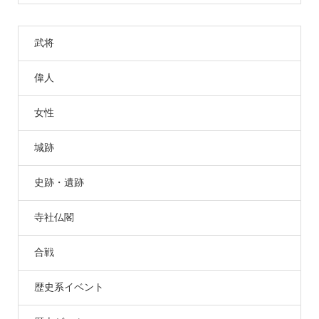
武将
偉人
女性
城跡
史跡・遺跡
寺社仏閣
合戦
歴史系イベント