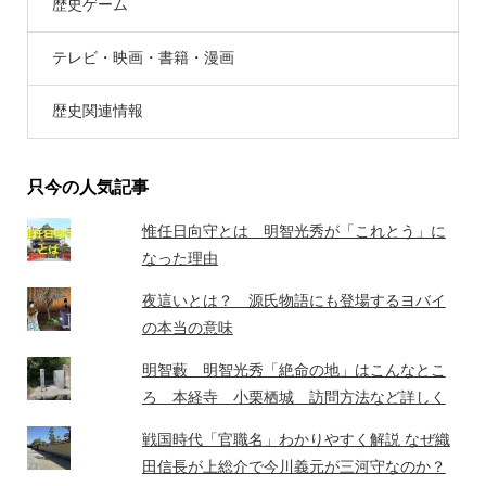
歴史ゲーム
テレビ・映画・書籍・漫画
歴史関連情報
只今の人気記事
惟任日向守とは 明智光秀が「これとう」に
なった理由
夜這いとは？ 源氏物語にも登場するヨバイ
の本当の意味
明智藪 明智光秀「絶命の地」はこんなとこ
ろ 本経寺 小栗栖城 訪問方法など詳しく
戦国時代「官職名」わかりやすく解説 なぜ織
田信長が上総介で今川義元が三河守なのか？