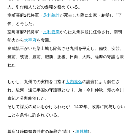
人、引付頭人などの要職を務めている。
室町幕府2代将軍・
足利義詮
が死去した際に出家・剃髪し「了
俊」と号した。
室町幕府3代将軍・
足利義満
からは九州探題に任命され、南朝
勢力から
大宰府
を奪回。
良成親王がいた染土城も陥落させ九州を平定し、備後、安芸、
筑前、筑後、豊前、肥前、肥後、日向、大隅、薩摩の守護も兼
ねた
しかし、九州での実権を目指す
大内義弘
の讒言により解任さ
れ、駿河・遠江半国の守護職となり、弟・今川仲秋、甥の今川
泰範と分割統治した。
そして謀反の疑いをかけられたが、1402年、政界に関与しない
ことを条件に許されている。
墓所は静岡県袋井市の海蔵寺(遠江・
堀越城
)。