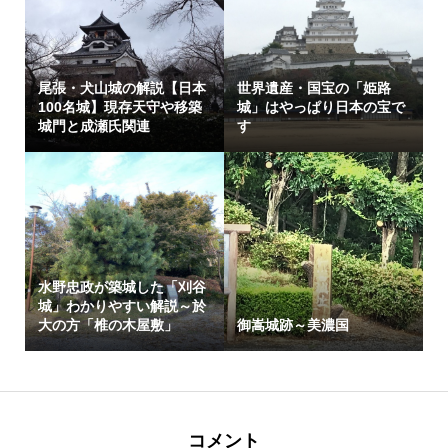
尾張・犬山城の解説【日本
世界遺産・国宝の「姫路
100名城】現存天守や移築
城」はやっぱり日本の宝で
城門と成瀬氏関連
す
水野忠政が築城した「刈谷
城」わかりやすい解説～於
大の方「椎の木屋敷」
御嵩城跡～美濃国
コメント