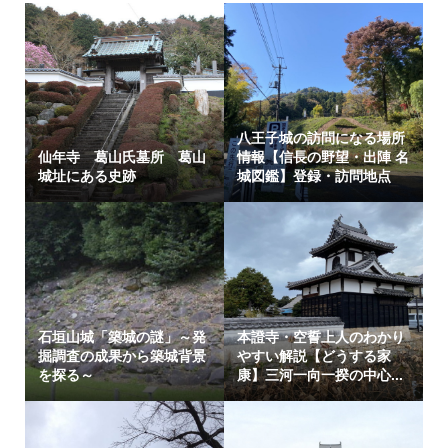
八王子城の訪問になる場所
仙年寺 葛山氏墓所 葛山
情報【信長の野望・出陣 名
城址にある史跡
城図鑑】登録・訪問地点
石垣山城「築城の謎」～発
本證寺・空誓上人のわかり
掘調査の成果から築城背景
やすい解説【どうする家
を探る～
康】三河一向一揆の中心...