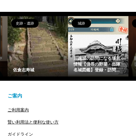
偉人
女性
る場所
藤原惟成(ふじわらのこれ
藤原繁子をわかりやすく1
・出陣
しげ)を簡潔に1分で解説
分で解説【光る君へ】懐
...
【光る君へ】花山天皇...
仁親王(一条天皇)の乳母
ご案内
ご利用案内
賢い利用法と便利な使い方
ガイドライン