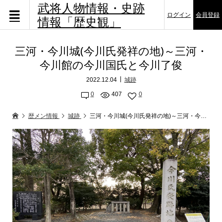
武将人物情報・史跡
ログイン
会員登録
情報「歴史観」
三河・今川城(今川氏発祥の地)～三河・
今川館の今川国氏と今川了俊
2022.12.04
城跡
0
407
0
歴メン情報
城跡
三河・今川城(今川氏発祥の地)～三河・今川館の今川国氏と今川了俊