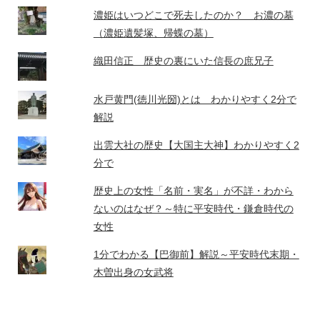
濃姫はいつどこで死去したのか？ お濃の墓
（濃姫遺髪塚、帰蝶の墓）
織田信正 歴史の裏にいた信長の庶兄子
水戸黄門(徳川光圀)とは わかりやすく2分で
解説
出雲大社の歴史【大国主大神】わかりやすく2
分で
歴史上の女性「名前・実名」が不詳・わから
ないのはなぜ？～特に平安時代・鎌倉時代の
女性
1分でわかる【巴御前】解説～平安時代末期・
木曽出身の女武将