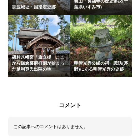
硯山・長福寺の歴史解説(千
志波城址・国指定史跡
葉県いすみ市)
篠村八幡宮「旗立楊」ここ
から鎌倉幕府打倒が始まっ
明智光秀公縁の祠 諏訪(茅
た足利尊氏出陣の地
野)にある明智光秀の史跡
コメント
この記事へのコメントはありません。