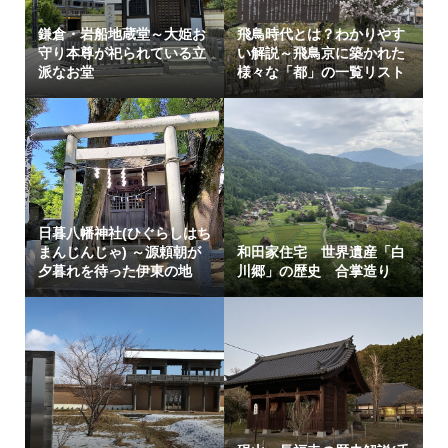
鎌倉・岩船地蔵堂～大姫お
飛鳥時代とは？わかりやす
守り本尊が祀られている立
い解説～飛鳥京に築かれた
派なお堂
様々な「都」の一覧リスト
日暮八幡神社(ひぐらしはち
まんじんじゃ) ～源頼朝が
和田家住宅 世界遺産「白
夕暮れを待った伊東の地
川郷」の歴史 合掌造り