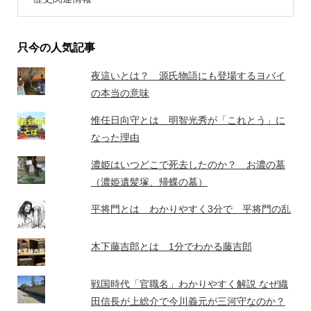
只今の人気記事
夜這いとは？ 源氏物語にも登場するヨバイ
の本当の意味
惟任日向守とは 明智光秀が「これとう」に
なった理由
濃姫はいつどこで死去したのか？ お濃の墓
（濃姫遺髪塚、帰蝶の墓）
平将門とは わかりやすく3分で 平将門の乱
木下藤吉郎とは 1分でわかる藤吉郎
戦国時代「官職名」わかりやすく解説 なぜ織
田信長が上総介で今川義元が三河守なのか？