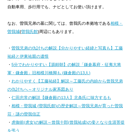
自動車用、歩行用でも、ナビとしてお使い頂けます。
なお、曽我兄弟の墓に関しては、曾我氏の本拠地である
相模・
曽我城
(
曽我氏館
)周辺にもあります。
・
曽我兄弟の仇討ちの解説【分かりやすい経緯と写真も】工藤
祐経と伊東祐親の遺恨
・
5分でわかりやすい【源頼朝】の解説「鎌倉幕府・征夷大将
軍・鎌倉殿」旧相模川橋脚も (鎌倉殿の13人)
・
わかりやすく【工藤祐経】解説～工藤氏の内紛から曾我兄弟
の仇討ちへ～オリジナル家系図あり
・
仁田忠常の解説【鎌倉殿の13人】北条氏に味方するも
・
相模・曽我城 (曽我氏館)の歴史解説～曽我兄弟が育った曽我
荘・謎の曽我信正
・
虎御前(虎女)の解説～曾我十郎(曾我祐成)の妾となり生涯菩提
を弔う