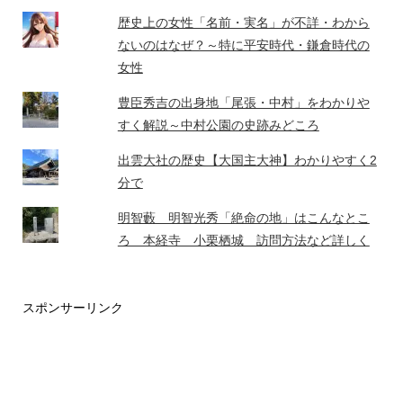
歴史上の女性「名前・実名」が不詳・わから
ないのはなぜ？～特に平安時代・鎌倉時代の
女性
豊臣秀吉の出身地「尾張・中村」をわかりや
すく解説～中村公園の史跡みどころ
出雲大社の歴史【大国主大神】わかりやすく2
分で
明智藪 明智光秀「絶命の地」はこんなとこ
ろ 本経寺 小栗栖城 訪問方法など詳しく
スポンサーリンク