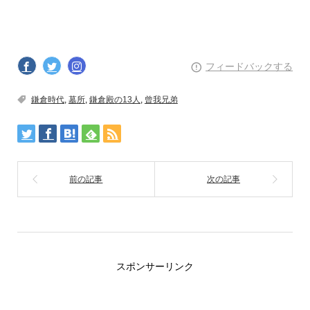
フィードバックする
鎌倉時代
,
墓所
,
鎌倉殿の13人
,
曾我兄弟
スポンサーリンク