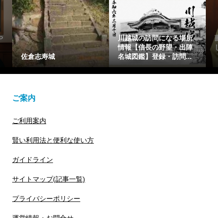
所
藤原惟成(ふじわらのこれ
藤原繁子をわかりやすく1
陣
しげ)を簡潔に1分で解説
分で解説【光る君へ】懐
【光る君へ】花山天皇...
仁親王(一条天皇)の乳母
ご案内
ご利用案内
賢い利用法と便利な使い方
ガイドライン
サイトマップ(記事一覧)
プライバシーポリシー
運営情報・お問合せ