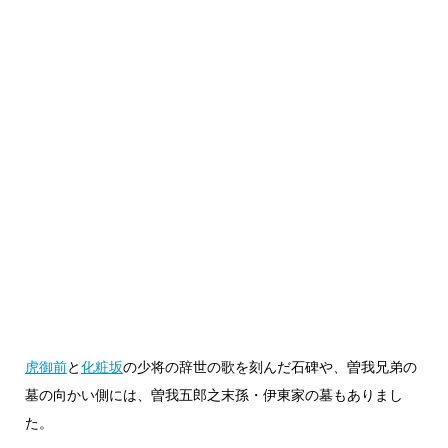
虎御前
と
化粧坂
の少将の辞世の歌を刻んだ石碑や、曽我兄弟の
墓の向かい側には、曽我五郎之末孫・伊東家の墓もありまし
た。