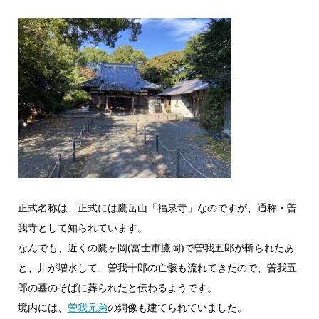
正式名称は、正式には鷹岳山「福泉寺」なのですが、通称・曽
我寺として知られています。
なんでも、近くの鷹ヶ岡(富士市鷹岡)で曽我五郎が斬られたあ
と、川が増水して、曽我十郎の亡骸も流れてきたので、曽我五
郎の墓のそばに葬られたと伝わるようです。
境内には、
曽我兄弟
の銅像も建てられていました。