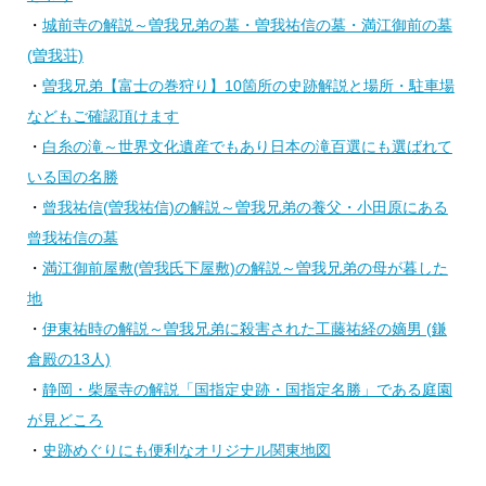
・
城前寺の解説～曽我兄弟の墓・曽我祐信の墓・満江御前の墓
(曽我荘)
・
曽我兄弟【富士の巻狩り】10箇所の史跡解説と場所・駐車場
などもご確認頂けます
・
白糸の滝～世界文化遺産でもあり日本の滝百選にも選ばれて
いる国の名勝
・
曾我祐信(曽我祐信)の解説～曽我兄弟の養父・小田原にある
曾我祐信の墓
・
満江御前屋敷(曽我氏下屋敷)の解説～曽我兄弟の母が暮した
地
・
伊東祐時の解説～曽我兄弟に殺害された工藤祐経の嫡男 (鎌
倉殿の13人)
・
静岡・柴屋寺の解説「国指定史跡・国指定名勝」である庭園
が見どころ
・
史跡めぐりにも便利なオリジナル関東地図