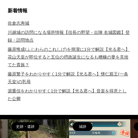
新着情報
佐倉志寿城
川越城の訪問になる場所情報【信長の野望・出陣 名城図鑑】登
録・訪問地点
藤原惟成(ふじわらのこれしげ)を簡潔に1分で解説【光る君へ】
花山天皇が即位すると五位の摂政誕生になるも糟糠の妻を見捨
てた貴族？
藤原繁子をわかりやすく1分で解説【光る君へ】懐仁親王(一条
天皇)の乳母
源重信をわかりやすく1分で解説【光る君へ】音楽を得意とし
た公卿
偉人
女性