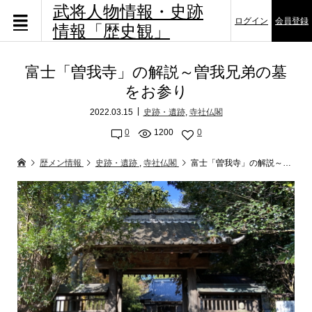
武将人物情報・史跡
ログイン
会員登録
情報「歴史観」
富士「曽我寺」の解説～曽我兄弟の墓
をお参り
2022.03.15
史跡・遺跡
,
寺社仏閣
0
1200
0
歴メン情報
史跡・遺跡
,
寺社仏閣
富士「曽我寺」の解説～曽我兄弟の墓をお参り