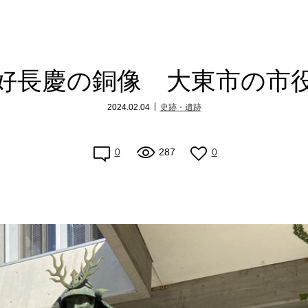
好長慶の銅像 大東市の市
2024.02.04
史跡・遺跡
0
287
0