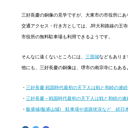
三好長慶の銅像の見学ですが、大東市の市役所にあ
交通アクセス・行き方としては、JR大和路線の王
市役所の無料駐車場も利用できるようです。
そんなに遠くないところには、
三箇城
などもありま
他にも、三好長慶の銅像は、堺市の南宗寺にもある
・
三好長慶 戦国時代最初の天下人は戦と和睦の連
・
三好長慶～戦国時代最初の天下人は戦と和睦の連
・
飯盛城(飯盛山城) 駐車場や道路状況など 続日本