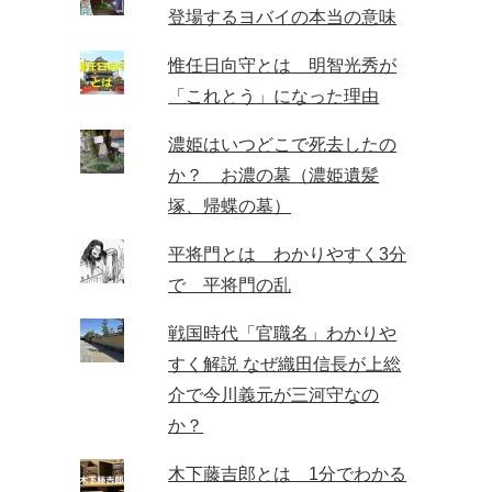
登場するヨバイの本当の意味
惟任日向守とは 明智光秀が
「これとう」になった理由
濃姫はいつどこで死去したの
か？ お濃の墓（濃姫遺髪
塚、帰蝶の墓）
平将門とは わかりやすく3分
で 平将門の乱
戦国時代「官職名」わかりや
すく解説 なぜ織田信長が上総
介で今川義元が三河守なの
か？
木下藤吉郎とは 1分でわかる