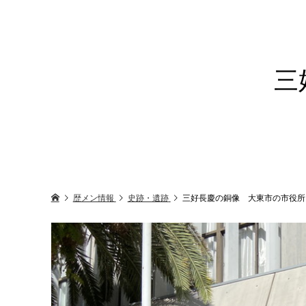
三
歴メン情報
史跡・遺跡
三好長慶の銅像 大東市の市役所