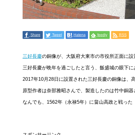
Share
Tweet
Hatena
feedly
RSS
三好長慶
の銅像が、大阪府大東市の市役所正面に設
三好長慶が晩年を過ごしたと言う、飯盛城の眼下に
2017年10月28日に設置された三好長慶の銅像は、
原型作者は奈部雅昭さんで、製造したのは竹中銅器
なんでも、1562年（永禄5年）に畠山高政と戦っ
スポンサーリンク