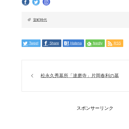
室町時代
Tweet
Share
Hatena
feedly
RSS
松永久秀墓所「達磨寺」片岡春利の墓
スポンサーリンク