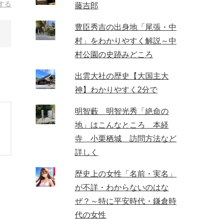
する
藤吉郎
豊臣秀吉の出身地「尾張・中
村」をわかりやすく解説～中
村公園の史跡みどころ
出雲大社の歴史【大国主大
神】わかりやすく2分で
明智藪 明智光秀「絶命の
地」はこんなところ 本経
寺 小栗栖城 訪問方法など
詳しく
歴史上の女性「名前・実名」
が不詳・わからないのはな
ぜ？～特に平安時代・鎌倉時
代の女性