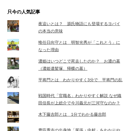
只今の人気記事
夜這いとは？ 源氏物語にも登場するヨバイ
の本当の意味
惟任日向守とは 明智光秀が「これとう」に
なった理由
濃姫はいつどこで死去したのか？ お濃の墓
（濃姫遺髪塚、帰蝶の墓）
平将門とは わかりやすく3分で 平将門の乱
戦国時代「官職名」わかりやすく解説 なぜ織
田信長が上総介で今川義元が三河守なのか？
木下藤吉郎とは 1分でわかる藤吉郎
豊臣秀吉の出身地「尾張・中村」をわかりや