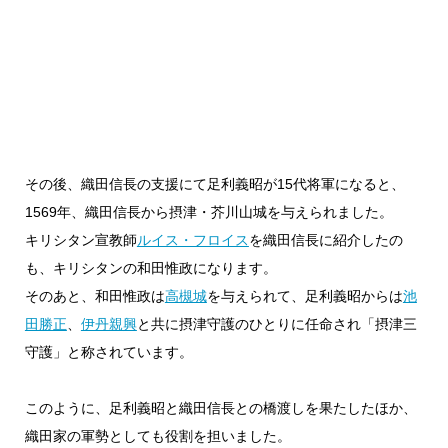
その後、織田信長の支援にて足利義昭が15代将軍になると、
1569年、織田信長から摂津・芥川山城を与えられました。
キリシタン宣教師
ルイス・フロイス
を織田信長に紹介したの
も、キリシタンの和田惟政になります。
そのあと、和田惟政は
高槻城
を与えられて、足利義昭からは
池
田勝正
、
伊丹親興
と共に摂津守護のひとりに任命され「摂津三
守護」と称されています。
このように、足利義昭と織田信長との橋渡しを果たしたほか、
織田家の軍勢としても役割を担いました。