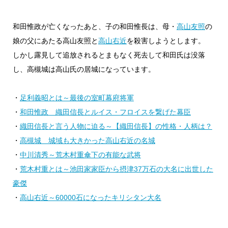
和田惟政が亡くなったあと、子の和田惟長は、母・
高山友照
の
娘の父にあたる高山友照と
高山右近
を殺害しようとします。
しかし露見して追放されるとまもなく死去して和田氏は没落
し、高槻城は高山氏の居城になっています。
・
足利義昭とは～最後の室町幕府将軍
・
和田惟政 織田信長とルイス・フロイスを繋げた幕臣
・
織田信長と言う人物に迫る～【織田信長】の性格・人柄は？
・
高槻城 城域も大きかった高山右近の名城
・
中川清秀～荒木村重傘下の有能な武将
・
荒木村重とは～池田家家臣から摂津37万石の大名に出世した
豪傑
・
高山右近～60000石になったキリシタン大名