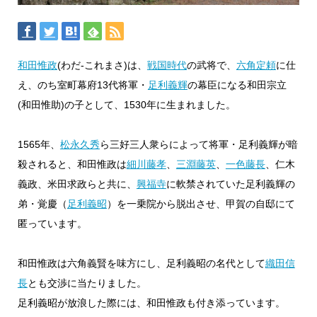
和田惟政
(わだ-これまさ)は、
戦国時代
の武将で、
六角定頼
に仕
え、のち室町幕府13代将軍・
足利義輝
の幕臣になる和田宗立
(和田惟助)の子として、1530年に生まれました。
1565年、
松永久秀
ら三好三人衆らによって将軍・足利義輝が暗
殺されると、和田惟政は
細川藤孝
、
三淵藤英
、
一色藤長
、仁木
義政、米田求政らと共に、
興福寺
に軟禁されていた足利義輝の
弟・覚慶（
足利義昭
）を一乗院から脱出させ、甲賀の自邸にて
匿っています。
和田惟政は六角義賢を味方にし、足利義昭の名代として
織田信
長
とも交渉に当たりました。
足利義昭が放浪した際には、和田惟政も付き添っています。