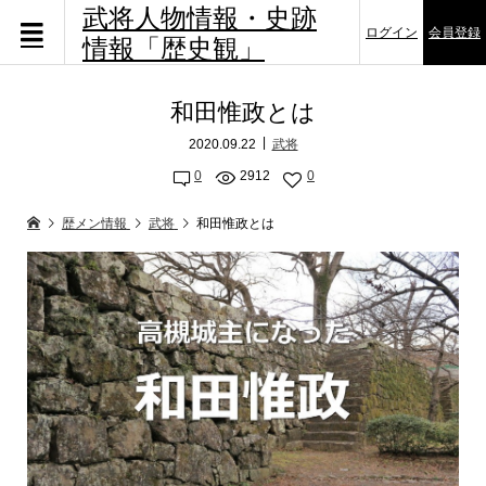
武将人物情報・史跡
ログイン
会員登録
情報「歴史観」
和田惟政とは
2020.09.22
武将
0
2912
0
歴メン情報
武将
和田惟政とは