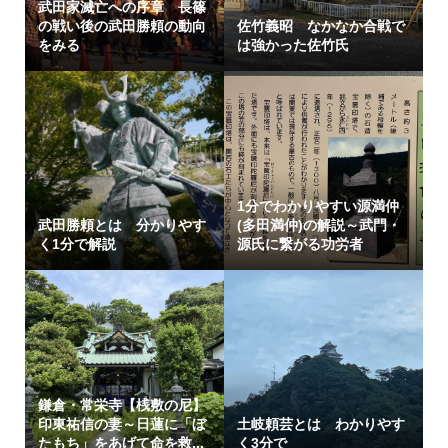
武田家滅亡への序章 長篠
の戦い後の武田勝頼の動向
佐竹義昭 なかなか合戦で
をみる
は強かった佐竹氏
1分でわかりやすい源満仲
武田勝頼とは 分かりやす
(多田満仲)の解説～武門・
く1分で解説
源氏に繋がる功労者
鎌倉・常栄寺【桟敷の尼】
印東祐信の妻～日蓮に「ぼ
土岐頼芸とは わかりやす
たもち」をあげて命を救...
く3分で