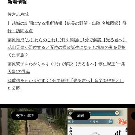
新着情報
佐倉志寿城
川越城の訪問になる場所情報【信長の野望・出陣 名城図鑑】登
録・訪問地点
藤原惟成(ふじわらのこれしげ)を簡潔に1分で解説【光る君へ】
花山天皇が即位すると五位の摂政誕生になるも糟糠の妻を見捨
てた貴族？
藤原繁子をわかりやすく1分で解説【光る君へ】懐仁親王(一条
天皇)の乳母
源重信をわかりやすく1分で解説【光る君へ】音楽を得意とし
た公卿
偉人
女性