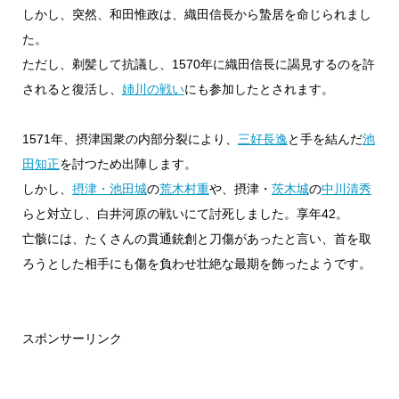
しかし、突然、和田惟政は、織田信長から蟄居を命じられまし
た。
ただし、剃髪して抗議し、1570年に織田信長に謁見するのを許
されると復活し、
姉川の戦い
にも参加したとされます。
1571年、摂津国衆の内部分裂により、
三好長逸
と手を結んだ
池
田知正
を討つため出陣します。
しかし、
摂津・池田城
の
荒木村重
や、摂津・
茨木城
の
中川清秀
らと対立し、白井河原の戦いにて討死しました。享年42。
亡骸には、たくさんの貫通銃創と刀傷があったと言い、首を取
ろうとした相手にも傷を負わせ壮絶な最期を飾ったようです。
スポンサーリンク