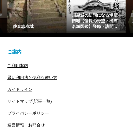
所
藤原惟成(ふじわらのこれ
藤原繁子をわかりやすく1
陣
しげ)を簡潔に1分で解説
分で解説【光る君へ】懐
..
【光る君へ】花山天皇...
仁親王(一条天皇)の乳母
ご案内
ご利用案内
賢い利用法と便利な使い方
ガイドライン
サイトマップ(記事一覧)
プライバシーポリシー
運営情報・お問合せ