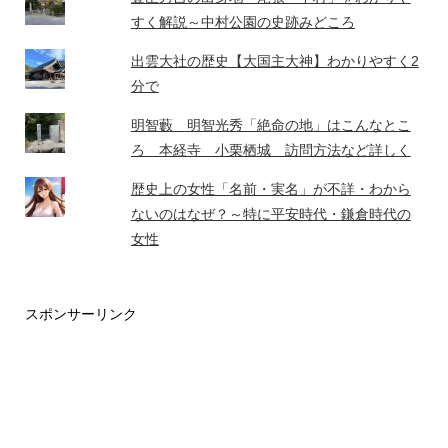
すく解説～中村公園の史跡みどころ
出雲大社の歴史【大国主大神】わかりやすく2
分で
明智藪 明智光秀「絶命の地」はこんなとこ
ろ 本経寺 小栗栖城 訪問方法など詳しく
歴史上の女性「名前・実名」が不詳・わから
ないのはなぜ？～特に平安時代・鎌倉時代の
女性
スポンサーリンク