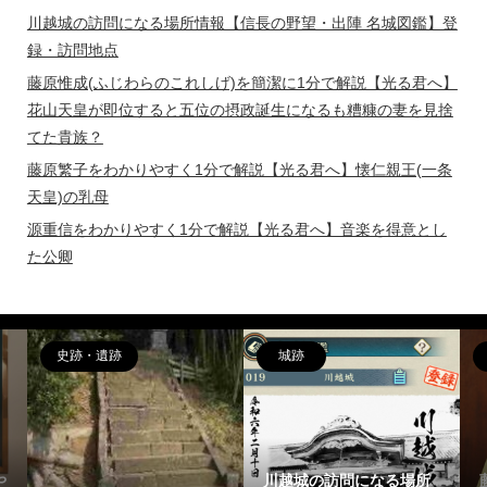
川越城の訪問になる場所情報【信長の野望・出陣 名城図鑑】登
録・訪問地点
藤原惟成(ふじわらのこれしげ)を簡潔に1分で解説【光る君へ】
花山天皇が即位すると五位の摂政誕生になるも糟糠の妻を見捨
てた貴族？
藤原繁子をわかりやすく1分で解説【光る君へ】懐仁親王(一条
天皇)の乳母
源重信をわかりやすく1分で解説【光る君へ】音楽を得意とし
た公卿
城跡
偉人
川越城の訪問になる場所
藤原惟成(ふじわらのこれ
藤