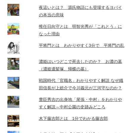
夜這いとは？ 源氏物語にも登場するヨバイ
の本当の意味
惟任日向守とは 明智光秀が「これとう」に
なった理由
平将門とは わかりやすく3分で 平将門の乱
濃姫はいつどこで死去したのか？ お濃の墓
（濃姫遺髪塚、帰蝶の墓）
戦国時代「官職名」わかりやすく解説 なぜ織
田信長が上総介で今川義元が三河守なのか？
豊臣秀吉の出身地「尾張・中村」をわかりや
すく解説～中村公園の史跡みどころ
木下藤吉郎とは 1分でわかる藤吉郎