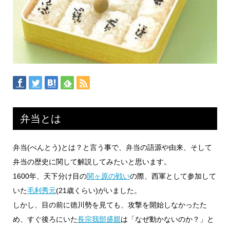
弁当とは
弁当(べんとう)とは？と言う事で、弁当の語源や由来、そして
弁当の歴史に関して解説してみたいと思います。
1600年、天下分け目の
関ヶ原の戦い
の際、西軍として参加して
いた
毛利秀元
(21歳くらい)がいました。
しかし、目の前に徳川勢を見ても、攻撃を開始しなかったた
め、すぐ後ろにいた
長宗我部盛親
は「なぜ動かないのか？」と