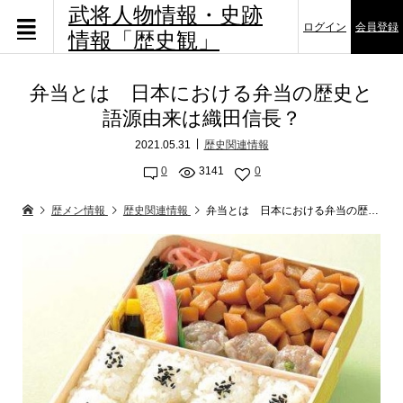
武将人物情報・史跡
ログイン
会員登録
情報「歴史観」
弁当とは 日本における弁当の歴史と
語源由来は織田信長？
2021.05.31
歴史関連情報
0
3141
0
歴メン情報
歴史関連情報
弁当とは 日本における弁当の歴史と語源由来は織田信長？