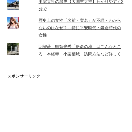
出雲大社の歴史【大国主大神】わかりやすく2
分で
歴史上の女性「名前・実名」が不詳・わから
ないのはなぜ？～特に平安時代・鎌倉時代の
女性
明智藪 明智光秀「絶命の地」はこんなとこ
ろ 本経寺 小栗栖城 訪問方法など詳しく
スポンサーリンク