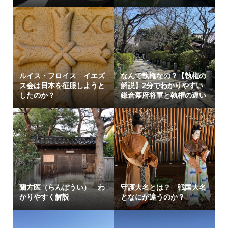
ルイス・フロイス イエズ
なんで執権なの？【執権の
ス会は日本を征服しようと
解説】2分でわかりやすい
したのか？
鎌倉幕府将軍と執権の違い
蘭方医（らんぽうい） わ
守護大名とは？ 戦国大名
かりやすく解説
となにが違うのか？