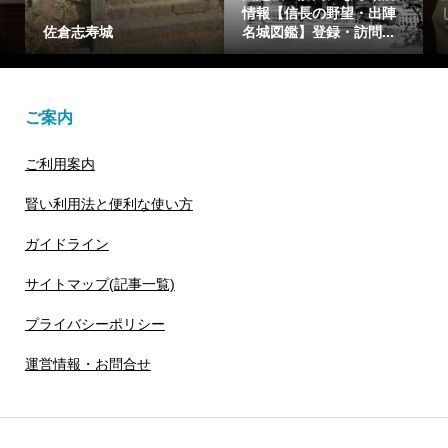
情報【信長の野望・出陣
しげ)を簡潔に1分で解説
分
名城図鑑】登録・訪問...
【光る君へ】花山天皇...
仁
ご案内
ご利用案内
賢い利用法と便利な使い方
ガイドライン
サイトマップ(記事一覧)
プライバシーポリシー
運営情報・お問合せ