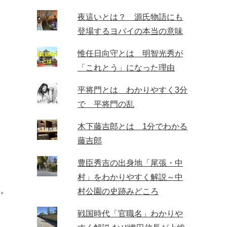
夜這いとは？ 源氏物語にも
登場するヨバイの本当の意味
惟任日向守とは 明智光秀が
「これとう」になった理由
平将門とは わかりやすく3分
で 平将門の乱
木下藤吉郎とは 1分でわかる
藤吉郎
豊臣秀吉の出身地「尾張・中
村」をわかりやすく解説～中
る。
村公園の史跡みどころ
。
戦国時代「官職名」わかりや