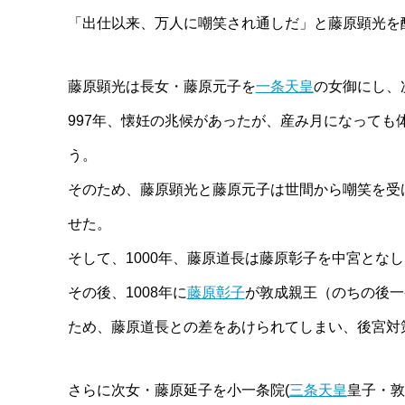
「出仕以来、万人に嘲笑され通しだ」と藤原顕光を
藤原顕光は長女・藤原元子を
一条天皇
の女御にし、
997年、懐妊の兆候があったが、産み月になって
う。
そのため、藤原顕光と藤原元子は世間から嘲笑を受
せた。
そして、1000年、藤原道長は藤原彰子を中宮となし
その後、1008年に
藤原彰子
が敦成親王（のちの後一
ため、藤原道長との差をあけられてしまい、後宮対
さらに次女・藤原延子を小一条院(
三条天皇
皇子・敦