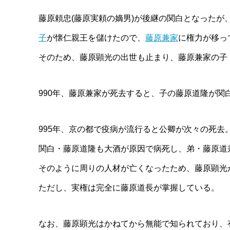
藤原頼忠(藤原実頼の嫡男)が後継の関白となった
子
が懐仁親王を儲けたので、
藤原兼家
に権力が移っ
そのため、藤原顕光の出世も止まり、藤原兼家の子
990年、藤原兼家が死去すると、子の藤原道隆が関
995年、京の都で疫病が流行ると公卿が次々の死去
関白・藤原道隆も大酒が原因で病死し、弟・藤原道
そのように周りの人材が亡くなったため、藤原顕光
ただし、実権は完全に藤原道長が掌握している。
なお、藤原顕光はかねてから無能で知られており、