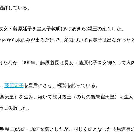
酷評している。
次女・藤原延子を皇太子敦明(あつあきら)親王の妃とした。
も体内から水のみが出るだけで、産気づいても赤子は出なかった
けたなか、999年、藤原道長は長女・藤原彰子を女御として入
、
藤原定子
を皇后にさせ、権勢を誇っている。
条天皇）を生み、続いて敦良親王（のちの後朱雀天皇）も生ん
策に失敗した。
明親王)の妃・堀河女御としたが、同じく妃となった藤原道長