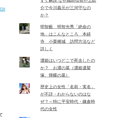
すく解説 なぜ織田信長が上総
介で今川義元が三河守なの
原詮
か？
明智藪 明智光秀「絶命の
地」はこんなところ 本経
寺 小栗栖城 訪問方法など
詳しく
濃姫はいつどこで死去したの
か？ お濃の墓（濃姫遺髪
塚、帰蝶の墓）
歴史上の女性「名前・実名」
が不詳・わからないのはな
ぜ？～特に平安時代・鎌倉時
代の女性
て