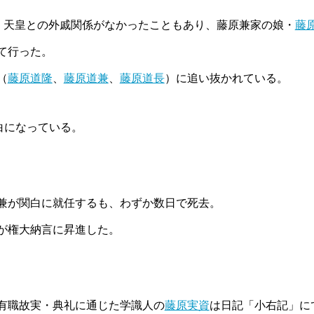
が、天皇との外戚関係がなかったこともあり、藤原兼家の娘・
藤
て行った。
（
藤原道隆
、
藤原道兼
、
藤原道長
）に追い抜かれている。
白になっている。
。
兼が関白に就任するも、わずか数日で死去。
が権大納言に昇進した。
有職故実・典礼に通じた学識人の
藤原実資
は日記「小右記」に