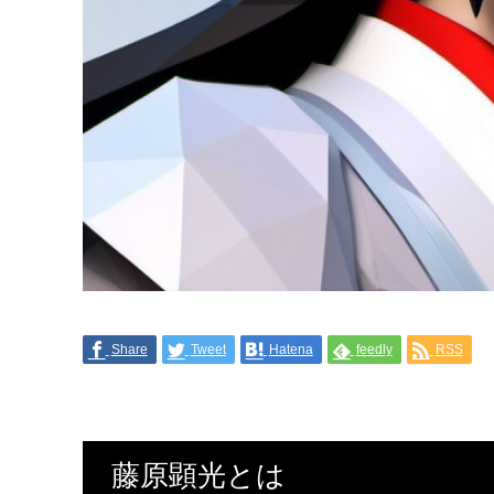
Share
Tweet
Hatena
feedly
RSS
藤原顕光とは