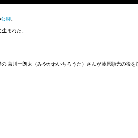
の
公卿
。
に生まれた。
優の 宮川一朗太（みやかわいちろうた）さんが藤原顕光の役を