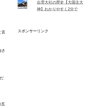
出雲大社の歴史【大国主大
神】わかりやすく2分で
スポンサーリンク
と言
内さ
だ
の五