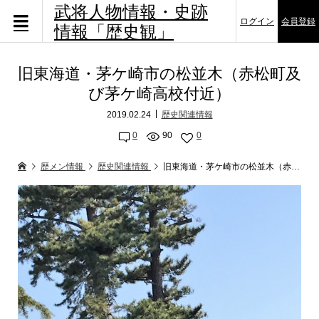
武将人物情報・史跡
ログイン
会員登録
情報「歴史観」
旧東海道・茅ケ崎市の松並木（赤松町及
び茅ケ崎高校付近）
2019.02.24
歴史関連情報
0
90
0
歴メン情報
歴史関連情報
旧東海道・茅ケ崎市の松並木（赤松町及び茅ケ崎高校付近）