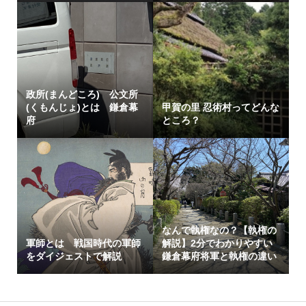
政所(まんどころ) 公文所
(くもんじょ)とは 鎌倉幕
甲賀の里 忍術村ってどんな
府
ところ？
なんで執権なの？【執権の
軍師とは 戦国時代の軍師
解説】2分でわかりやすい
をダイジェストで解説
鎌倉幕府将軍と執権の違い