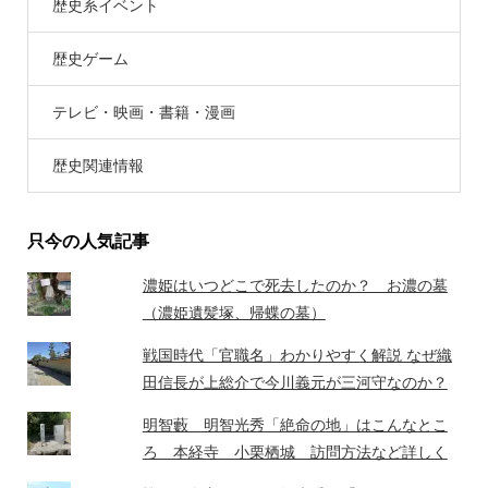
歴史系イベント
歴史ゲーム
テレビ・映画・書籍・漫画
歴史関連情報
只今の人気記事
濃姫はいつどこで死去したのか？ お濃の墓
（濃姫遺髪塚、帰蝶の墓）
戦国時代「官職名」わかりやすく解説 なぜ織
田信長が上総介で今川義元が三河守なのか？
明智藪 明智光秀「絶命の地」はこんなとこ
ろ 本経寺 小栗栖城 訪問方法など詳しく