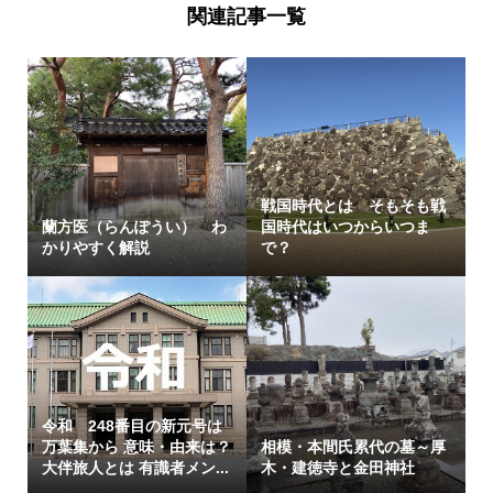
関連記事一覧
戦国時代とは そもそも戦
蘭方医（らんぽうい） わ
国時代はいつからいつま
かりやすく解説
で？
令和 248番目の新元号は
万葉集から 意味・由来は？
相模・本間氏累代の墓～厚
大伴旅人とは 有識者メン...
木・建徳寺と金田神社