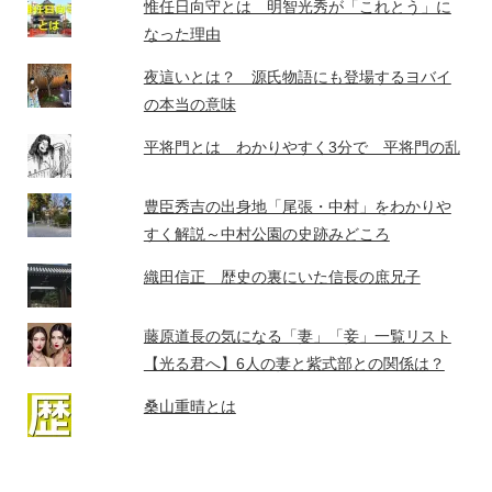
惟任日向守とは 明智光秀が「これとう」に
なった理由
夜這いとは？ 源氏物語にも登場するヨバイ
の本当の意味
平将門とは わかりやすく3分で 平将門の乱
豊臣秀吉の出身地「尾張・中村」をわかりや
すく解説～中村公園の史跡みどころ
織田信正 歴史の裏にいた信長の庶兄子
藤原道長の気になる「妻」「妾」一覧リスト
【光る君へ】6人の妻と紫式部との関係は？
桑山重晴とは