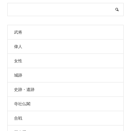
武将
偉人
女性
城跡
史跡・遺跡
寺社仏閣
合戦