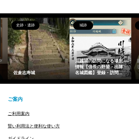
史跡・遺跡
城跡
や
川越城の訪問になる場所
情報【信長の野望・出陣
佐倉志寿城
名城図鑑】登録・訪問...
ご案内
ご利用案内
賢い利用法と便利な使い方
ガイドライン