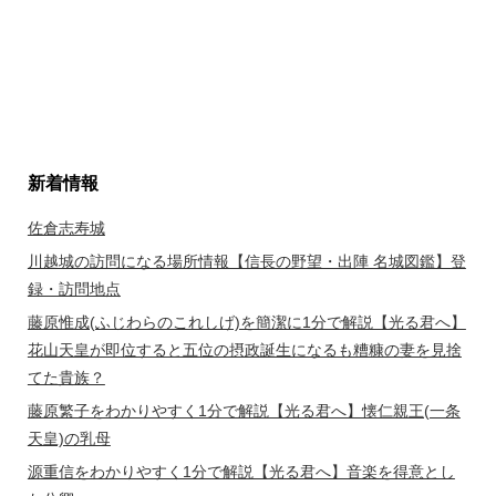
新着情報
佐倉志寿城
川越城の訪問になる場所情報【信長の野望・出陣 名城図鑑】登
録・訪問地点
藤原惟成(ふじわらのこれしげ)を簡潔に1分で解説【光る君へ】
花山天皇が即位すると五位の摂政誕生になるも糟糠の妻を見捨
てた貴族？
藤原繁子をわかりやすく1分で解説【光る君へ】懐仁親王(一条
天皇)の乳母
源重信をわかりやすく1分で解説【光る君へ】音楽を得意とし