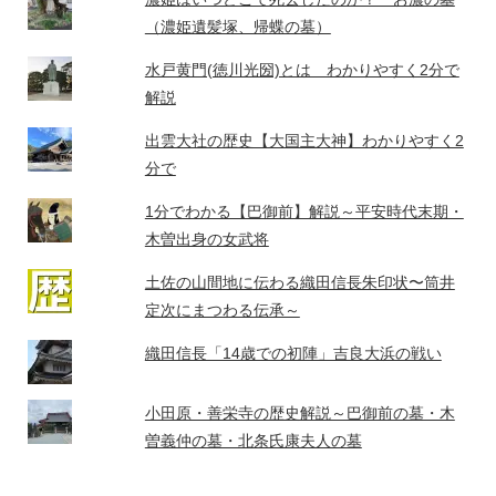
（濃姫遺髪塚、帰蝶の墓）
水戸黄門(徳川光圀)とは わかりやすく2分で
解説
出雲大社の歴史【大国主大神】わかりやすく2
分で
1分でわかる【巴御前】解説～平安時代末期・
木曽出身の女武将
土佐の山間地に伝わる織田信長朱印状〜筒井
定次にまつわる伝承～
織田信長「14歳での初陣」吉良大浜の戦い
小田原・善栄寺の歴史解説～巴御前の墓・木
曽義仲の墓・北条氏康夫人の墓