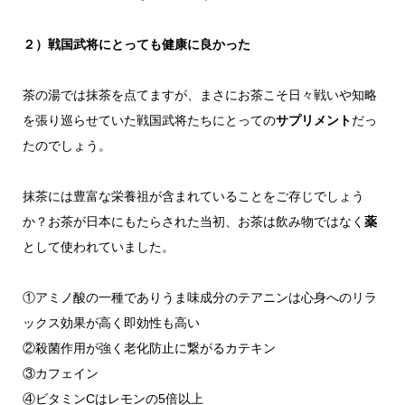
２）戦国武将にとっても健康に良かった
茶の湯では抹茶を点てますが、まさにお茶こそ日々戦いや知略
を張り巡らせていた戦国武将たちにとっての
サプリメント
だっ
たのでしょう。
抹茶には豊富な栄養祖が含まれていることをご存じでしょう
か？お茶が日本にもたらされた当初、お茶は飲み物ではなく
薬
として使われていました。
①アミノ酸の一種でありうま味成分のテアニンは心身へのリラ
ックス効果が高く即効性も高い
②殺菌作用が強く老化防止に繋がるカテキン
③カフェイン
④ビタミンCはレモンの5倍以上