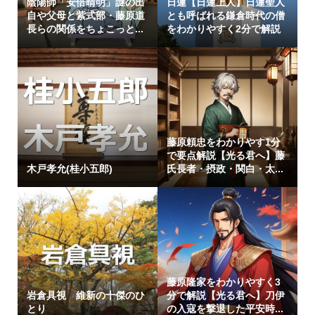
陰陽師「安倍晴明」謎の出
日蓮【日蓮上人】日蓮聖人
自や父母と紫式部・藤原道
とも呼ばれる鎌倉時代の僧
長らの関係をちょこっと...
をわかりやすく2分で解説
藤原頼忠をわかりやす1分
で要点解説【光る君へ】藤
木戸孝允(桂小五郎)
氏長者・摂政・関白・太...
藤原隆家をわかりやすく3
岩倉具視 維新の十傑のひ
分で解説【光る君へ】刀伊
とり
の入寇を撃退した平安時...