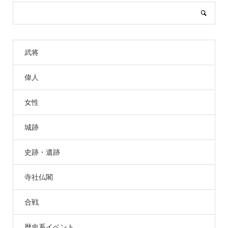
武将
偉人
女性
城跡
史跡・遺跡
寺社仏閣
合戦
歴史系イベント