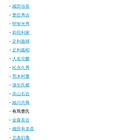
・
織田信長
・
豊臣秀吉
・
明智光秀
・
前田利家
・
足利義輝
・
足利義昭
・
大友宗麟
・
松永久秀
・
荒木村重
・
蒲生氏郷
・
高山右近
・
細川忠興
・有馬豊氏
・
金森長近
・
織田有楽斎
・
北条幻庵