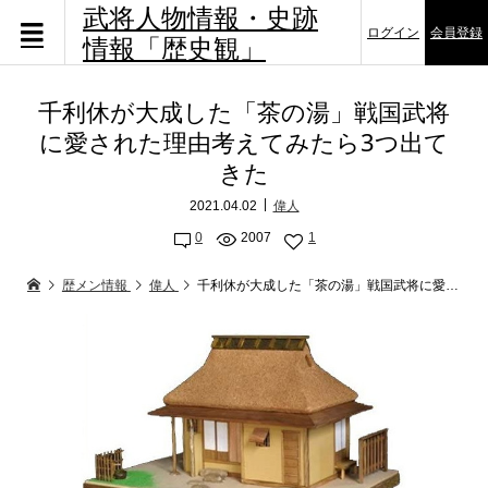
武将人物情報・史跡
ログイン
会員登録
情報「歴史観」
千利休が大成した「茶の湯」戦国武将
に愛された理由考えてみたら3つ出て
きた
2021.04.02
偉人
0
2007
1
歴メン情報
偉人
千利休が大成した「茶の湯」戦国武将に愛された理由考えてみたら3つ出てきた