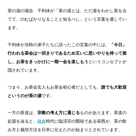
茶の湯の場合、千利休が「茶の湯とは、ただ湯をわかし茶を点
てて、のむばかりなることと知るべし」という言葉を遺してい
ます。
千利休が当時の弟子たちに語ったこの言葉の中には、
「今日」
行われる茶会は一回きりであるため互いに思いやりを持って接
し、お茶をきっかけに一期一会を楽しもう
というコンセプトが
隠されています。
つまり、お茶会玄人もお茶会初心者だとしても、
誰でも大歓迎
というのが茶の湯
です。
一方の茶道は、
宗教の考え方に通じる
ものがあります。茶道の
起源を辿ると、
鎌倉
時代に臨済宗の開祖である栄西が、茶の飲
み方と栽培方法を日本に伝えたのが始まりとされています。