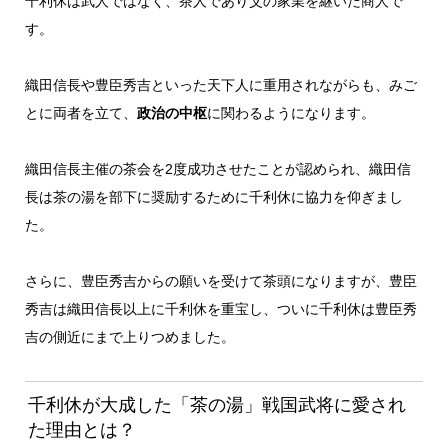
千利休は武人ではなく、茶人であり父の家業を継いだ商人で
す。
織田信長や豊臣秀吉といった天下人に重用されながらも、みご
とに両者を立て、
政治の中枢
に関わるようになります。
織田信長主催の茶会を2度成功させたことが認められ、織田信
長は茶の湯を部下に奨励するために千利休に協力を仰ぎまし
た。
さらに、豊臣秀吉からの願いを受けて茶頭になりますが、豊臣
秀吉は織田信長以上に千利休を重宝し、ついに千利休は豊臣秀
吉の側近にまで上りつめました。
千利休が大成した「茶の湯」戦国武将に愛され
た理由とは？