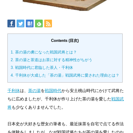
Contents (目次)
1.
茶の湯の虜になった戦国武将とは？
2.
茶の湯と茶道はお茶に対する精神性がちがう
3.
戦国時代に君臨した茶人・千利休
4.
千利休が大成した「茶の湯」戦国武将に愛された理由とは？
千利休
は、
茶の湯
を
戦国時代
から安土桃山時代にかけて武将た
ちに広めましたが、千利休が作り上げた茶の湯を愛した
戦国武
将
も少なくありませんでした。
日本史が大好きな歴女の筆者も、最近抹茶を自宅で点てる作法
を体験をしましたが、なぜ戦国武将たちが茶の湯を愛したのか