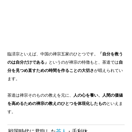
臨済宗といえば、中国の禅宗五家のひとつです。
「自分を救う
のは自分だけである」
というのが禅宗の特徴もと、茶道では
自
分を見つめ直すための時間を作ることの大切さ
が唱えられてい
ます。
茶道は禅宗そのものの教えを元に、
人の心を養い、人間の価値
を高めるための禅宗の教えのひとつを体現化したもの
といえま
す。
戦国時代に君臨した
茶人
・千利休