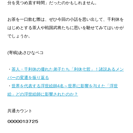
分を見つめ直す時間」だったのかもしれません。
お茶を一口飲む際は、ぜひ今回の小話を思い出して、千利休を
はじめとする茶人や戦国武将たちに思いを馳せてみてはいかが
でしょうか。
(寄稿)あさひなペコ
・
茶人・千利休の優れた弟子たち「利休七哲」！諸説あるメン
バーの変遷を振り返る
・
世界を代表する浮世絵師4名～世界に影響を与えた「浮世
絵」どの浮世絵師に影響されたのか？
共通カウント