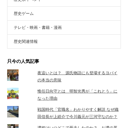
歴史ゲーム
テレビ・映画・書籍・漫画
歴史関連情報
只今の人気記事
夜這いとは？ 源氏物語にも登場するヨバイ
の本当の意味
惟任日向守とは 明智光秀が「これとう」に
なった理由
戦国時代「官職名」わかりやすく解説 なぜ織
田信長が上総介で今川義元が三河守なのか？
濃姫はいつどこで死去したのか？ お濃の墓