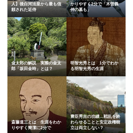
人】後白河法皇から最も信
かりやすく2分で「木曽義
頼された近侍
仲の墓も」
金太郎の解説 実際の金太
明智光秀とは 1分でわか
郎「坂田金時」とは？
る明智光秀の生涯
豊臣秀吉の功績…戦乱を終
斎藤道三とは 生涯をわか
わらせることと安定政権樹
りやすく簡潔に2分で
立は両立しない？