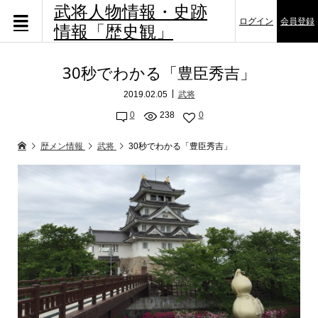
武将人物情報・史跡
ログイン
会員登録
情報「歴史観」
30秒でわかる「豊臣秀吉」
2019.02.05
武将
0
238
0
歴メン情報
武将
30秒でわかる「豊臣秀吉」