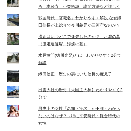
ろ 本経寺 小栗栖城 訪問方法など詳しく
戦国時代「官職名」わかりやすく解説 なぜ織
田信長が上総介で今川義元が三河守なのか？
濃姫はいつどこで死去したのか？ お濃の墓
（濃姫遺髪塚、帰蝶の墓）
水戸黄門(徳川光圀)とは わかりやすく2分で
解説
織田信正 歴史の裏にいた信長の庶兄子
出雲大社の歴史【大国主大神】わかりやすく2
分で
歴史上の女性「名前・実名」が不詳・わから
ないのはなぜ？～特に平安時代・鎌倉時代の
女性