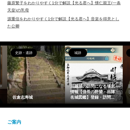
藤原繁子をわかりやすく1分で解説【光る君へ】懐仁親王(一条
天皇)の乳母
源重信をわかりやすく1分で解説【光る君へ】音楽を得意とし
た公卿
偉人
女性
る場所
藤原惟成(ふじわらのこれ
藤原繁子をわかりやすく1
・出陣
しげ)を簡潔に1分で解説
分で解説【光る君へ】懐
問...
【光る君へ】花山天皇...
仁親王(一条天皇)の乳母
ご案内