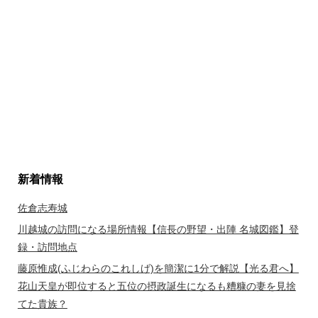
新着情報
佐倉志寿城
川越城の訪問になる場所情報【信長の野望・出陣 名城図鑑】登
録・訪問地点
藤原惟成(ふじわらのこれしげ)を簡潔に1分で解説【光る君へ】
花山天皇が即位すると五位の摂政誕生になるも糟糠の妻を見捨
てた貴族？