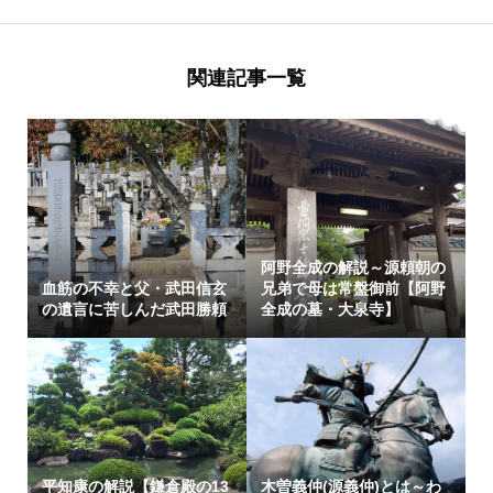
関連記事一覧
阿野全成の解説～源頼朝の
血筋の不幸と父・武田信玄
兄弟で母は常盤御前【阿野
の遺言に苦しんだ武田勝頼
全成の墓・大泉寺】
平知康の解説【鎌倉殿の13
木曽義仲(源義仲)とは～わ