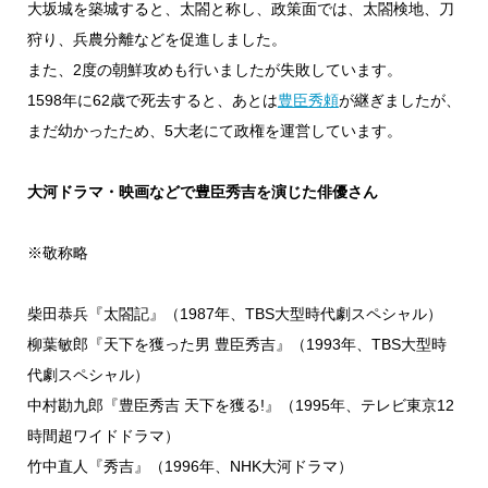
大坂城を築城すると、太閤と称し、政策面では、太閤検地、刀
狩り、兵農分離などを促進しました。
また、2度の朝鮮攻めも行いましたが失敗しています。
1598年に62歳で死去すると、あとは
豊臣秀頼
が継ぎましたが、
まだ幼かったため、5大老にて政権を運営しています。
大河ドラマ・映画などで豊臣秀吉を演じた俳優さん
※敬称略
柴田恭兵『太閤記』（1987年、TBS大型時代劇スペシャル）
柳葉敏郎『天下を獲った男 豊臣秀吉』（1993年、TBS大型時
代劇スペシャル）
中村勘九郎『豊臣秀吉 天下を獲る!』（1995年、テレビ東京12
時間超ワイドドラマ）
竹中直人『秀吉』（1996年、NHK大河ドラマ）