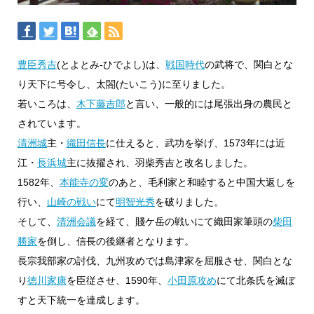
豊臣秀吉
(とよとみ-ひでよし)は、
戦国時代
の武将で、関白とな
り天下に号令し、太閤(たいこう)に至りました。
若いころは、
木下藤吉郎
と言い、一般的には尾張出身の農民と
されています。
清洲城
主・
織田信長
に仕えると、武功を挙げ、1573年には近
江・
長浜城
主に抜擢され、羽柴秀吉と改名しました。
1582年、
本能寺の変
のあと、毛利家と和睦すると中国大返しを
行い、
山崎の戦い
にて
明智光秀
を破りました。
そして、
清洲会議
を経て、賤ケ岳の戦いにて織田家筆頭の
柴田
勝家
を倒し、信長の後継者となります。
長宗我部家の討伐、九州攻めでは島津家を屈服させ、関白とな
り
徳川家康
を臣従させ、1590年、
小田原攻め
にて北条氏を滅ぼ
すと天下統一を達成します。