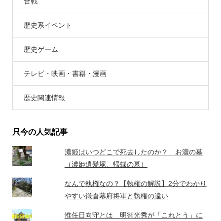
合戦
歴史系イベント
歴史ゲーム
テレビ・映画・書籍・漫画
歴史関連情報
只今の人気記事
濃姫はいつどこで死去したのか？ お濃の墓
（濃姫遺髪塚、帰蝶の墓）
なんで執権なの？【執権の解説】2分でわかり
やすい鎌倉幕府将軍と執権の違い
惟任日向守とは 明智光秀が「これとう」に