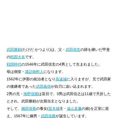
武田勝頼
(たけだ かつより)は、父・
武田信玄
の跡を継いだ甲斐
の
戦国大名
です。
戦国時代
の1546年に武田信玄の4男として生まれました。
母は側室・
諏訪御料人
になります。
1562年に伊那の統治者となり
高遠城
に入りますが、兄で武田家
の後継者であった
武田義信
が自刃に追い込まれます。
2男の兄・
海野信親
は盲目で、3男は武田信之は11歳で夭折した
とされ、武田勝頼が次期当主となりました。
そして、
織田信長
の養女(
苗木城
主・
遠山直廉
の娘)を正室に迎
え、1567年に嫡男・
武田信勝
が誕生しています。