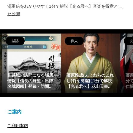
源重信をわかりやすく1分で解説【光る君へ】音楽を得意とし
た公卿
偉人
女性
藤原惟成(ふじわらのこれ
藤原繁子をわかりやすく1
しげ)を簡潔に1分で解説
分で解説【光る君へ】懐
【光る君へ】花山天皇...
仁親王(一条天皇)の乳母
ご案内
ご利用案内