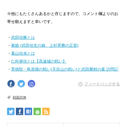
※他にもたくさんあるかと存じますので、コメント欄よりのお
寄せ願えますと幸いです。
・
武田信勝とは
・
菊姫 (武田信玄の娘、上杉景勝の正室)
・
葛山信貞とは
・
仁科盛信とは【高遠城の戦い】
・
景徳院・鳥居畑の戦い(天目山の戦い)と武田勝頼の墓 訪問記
フィードバックする
戦国武将