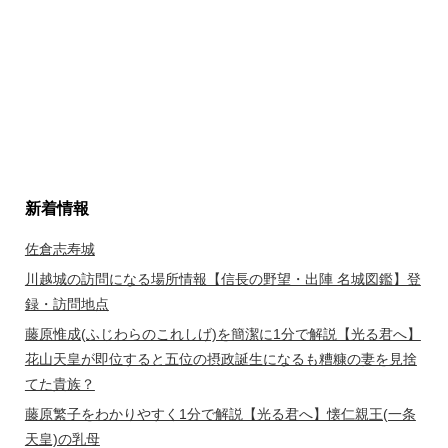
新着情報
佐倉志寿城
川越城の訪問になる場所情報【信長の野望・出陣 名城図鑑】登
録・訪問地点
藤原惟成(ふじわらのこれしげ)を簡潔に1分で解説【光る君へ】
花山天皇が即位すると五位の摂政誕生になるも糟糠の妻を見捨
てた貴族？
藤原繁子をわかりやすく1分で解説【光る君へ】懐仁親王(一条
天皇)の乳母