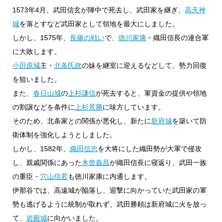
1573年4月、武田信玄が陣中で死去し、武田家を継ぎ、
高天神
城
を落とすなど武田家として領地を最大にしました。
しかし、1575年、
長篠の戦い
で、
徳川家康
・織田信長の連合軍
に大敗します。
小田原城
主・
北条氏政
の妹を継室に迎えるなどして、勢力回復
を狙いました。
また、
春日山城
の
上杉謙信
が死去すると、軍資金の提供や領地
の割譲などを条件に
上杉景勝
に味方しています。
そのため、北条家との関係が悪化し、新たに
新府城
を築いて防
衛体制を強化しようとしました。
しかし、1582年、
織田信忠
を大将にした織田勢が大軍で侵攻
し、親戚関係にあった
木曾義昌
が織田信長に寝返り、武田一族
の重臣・
穴山信君
も徳川家康に内通します。
伊那谷では、高遠城が陥落し、迎撃に向かっていた武田家の軍
勢も逃げるように統制が取れず、武田勝頼は新府城に火を放っ
て、
岩殿城
に向かいました。