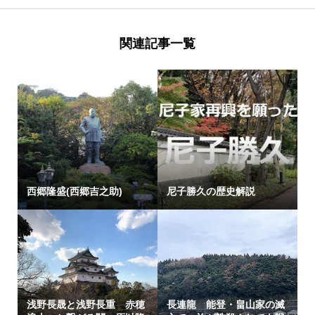
関連記事一覧
西郷隆盛(西郷吉之助)
尼子勝久の歴史解説
浅野長晟と浅野長重 赤穂
長連龍 能登・畠山家の滅