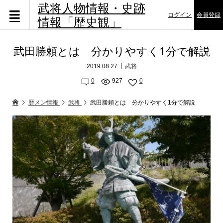
武将人物情報・史跡
ログイン
会員登録
情報「歴史観」
武田勝頼とは 分かりやすく1分で解説
2019.08.27
武将
0
927
0
歴メン情報
武将
武田勝頼とは 分かりやすく1分で解説