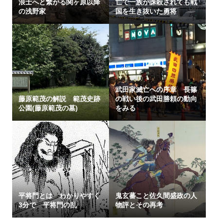
浪士へと繋がる関ヶ原以降
亡で一族が誅殺されても戦
の浅野家
国を生き抜いた勇将
武田家滅亡への序章 長篠
藤原範茂の解説 範茂史跡
の戦い後の武田勝頼の動向
公園(藤原範茂の墓)
をみる
平将門とは わかりやすく
鬼玄蕃こと佐久間盛政の人
3分で 平将門の乱
物評とその再考