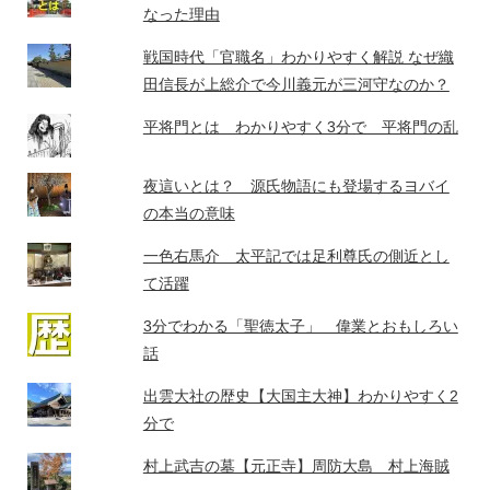
なった理由
戦国時代「官職名」わかりやすく解説 なぜ織
田信長が上総介で今川義元が三河守なのか？
平将門とは わかりやすく3分で 平将門の乱
夜這いとは？ 源氏物語にも登場するヨバイ
の本当の意味
一色右馬介 太平記では足利尊氏の側近とし
て活躍
3分でわかる「聖徳太子」 偉業とおもしろい
話
出雲大社の歴史【大国主大神】わかりやすく2
分で
村上武吉の墓【元正寺】周防大島 村上海賊