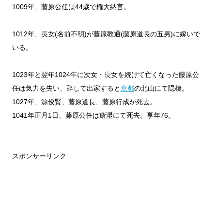
1009年、藤原公任は44歳で権大納言。
1012年、長女(名前不明)が藤原教通(藤原道長の五男)に嫁いで
いる。
1023年と翌年1024年に次女・長女を続けて亡くなった藤原公
任は気力を失い、辞して出家すると
京都
の北山にて隠棲。
1027年、源俊賢、藤原道長、藤原行成が死去。
1041年正月1日、藤原公任は瘡湿にて死去。享年76。
スポンサーリンク