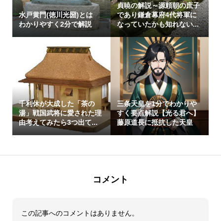
貞暁の解説～源頼朝の庶子
水戸黄門(徳川光圀)とは
であり鎌倉幕府4代将軍に
わかりやすく2分で解説
なっていたかも知れない...
千利休が大成した「茶の
三条天皇を1分でわかりや
湯」戦国武将に愛された理
すく要点解説【光る君へ】
由考えてみたら3つ出て...
藤原道長に抵抗した天皇
コメント
この記事へのコメントはありません。