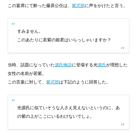
この宴席にて酔った藤原公任は、
紫式部
に声をかけたと言う。
すみません。
このあたりに若紫の姫君はいらっしゃいますか？
当時、話題になっていた
源氏物語
に登場する光
源氏
が理想した
女性の名前が若紫。
この言葉に対して、
紫式部
は下記のように回答した。
光源氏に似ていそうな人さえ見えないというのに、あ
の紫の上がここにいるわけないでしょ。