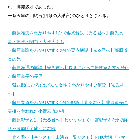
れ、博識多才であった。
一条天皇の四納言(四条の大納言)のひとりとされる。
・
藤原頼忠をわかりやす1分で要点解説【光る君へ】藤氏長
者・摂政・関白・太政大臣も
・
藤原道隆をわかりやすく2分で要点解説【光る君へ】藤原道
長の兄
・
藤原頼通の解説【光る君へ】長きに渡って摂関家を支え続け
た藤原道長の長男
・
紫式部(まひろ)はどんな女性？わかりやすい解説【光る君
へ】
・
藤原実資をわかりやすく1分で解説【光る君へ】藤原道長に
実権を奪われた小野宮流の祖
・
藤原彰子とは【光る君へ】わかりやすく中宮彰子を2分で解
説～藤原氏全盛期に君臨
・
光る君へ【キャスト・出演者一覧リスト】NHK大河ドラマ