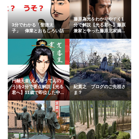
藤原為光をわかりやすく1
3分でわかる「聖徳太
分で解説【光る君へ】藤原
子」 偉業とおもしろい話
兼家と争った藤原北家嫡...
円融天皇(えんゆうてんの
う)を2分で要点解説【光る
紀貫之 ブログのご先祖さ
君へ】11歳で即位した中...
ま？