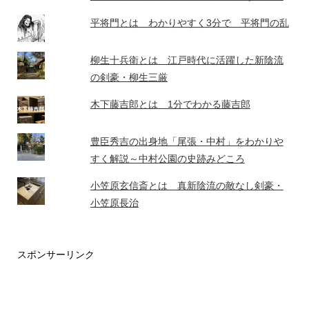
平将門とは わかりやすく3分で 平将門の乱
柳生十兵衛とは 江戸時代に活躍した新陰流
の剣豪・柳生三厳
木下藤吉郎とは 1分でわかる藤吉郎
豊臣秀吉の出身地「尾張・中村」をわかりや
すく解説～中村公園の史跡みどころ
小笠原玄信斎とは 真新陰流の敵なし剣豪・
小笠原長治
スポンサーリンク