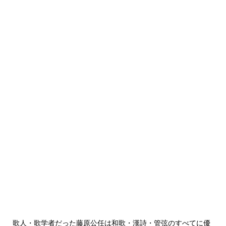
歌人・歌学者だった藤原公任は和歌・漢詩・管弦のすべてに優