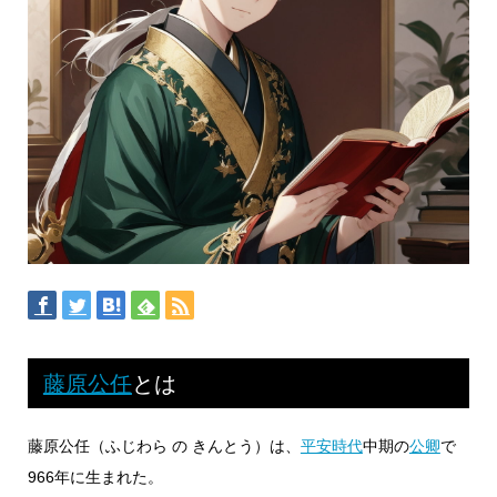
藤原公任
とは
藤原公任（ふじわら の きんとう）は、
平安時代
中期の
公卿
で
966年に生まれた。