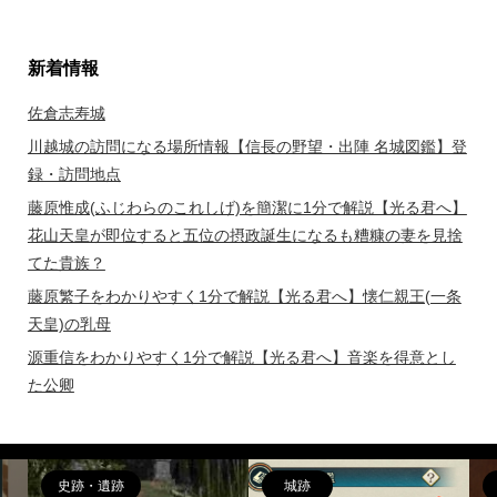
新着情報
佐倉志寿城
川越城の訪問になる場所情報【信長の野望・出陣 名城図鑑】登
録・訪問地点
藤原惟成(ふじわらのこれしげ)を簡潔に1分で解説【光る君へ】
花山天皇が即位すると五位の摂政誕生になるも糟糠の妻を見捨
てた貴族？
藤原繁子をわかりやすく1分で解説【光る君へ】懐仁親王(一条
天皇)の乳母
源重信をわかりやすく1分で解説【光る君へ】音楽を得意とし
た公卿
偉人
女性