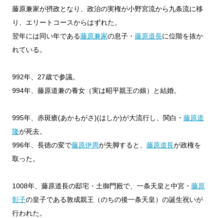
藤原兼家が摂政となり、政治の実権が小野宮流から九条流に移
り、エリートコースからはずれた。
翌年には同い年である
藤原兼家
の息子・
藤原道長
に位階を抜か
れている。
992年、27歳で参議。
994年、藤原道兼の養女（実は昭平親王の娘）と結婚。
995年、赤斑瘡(あかもがさ)(はしか)が大流行し、関白・
藤原道
隆
が死去。
996年、長徳の変で
藤原伊周
が失脚すると、
藤原道長
が政権を
取った。
1008年、藤原道長の邸宅・土御門殿で、一条天皇と中宮・
藤原
彰子
の皇子である敦成親王（のちの後一条天皇）の誕生祝いが
行われた。