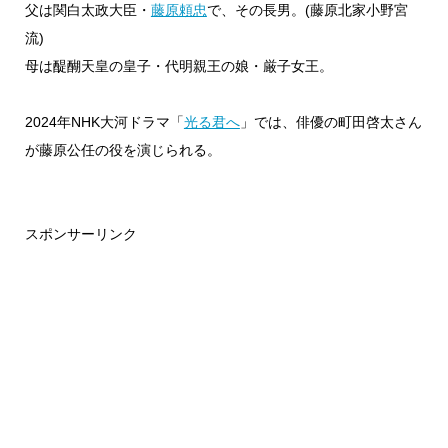
父は関白太政大臣・
藤原頼忠
で、その長男。(藤原北家小野宮
流)
母は醍醐天皇の皇子・代明親王の娘・厳子女王。
2024年NHK大河ドラマ「
光る君へ
」では、俳優の町田啓太さん
が藤原公任の役を演じられる。
スポンサーリンク