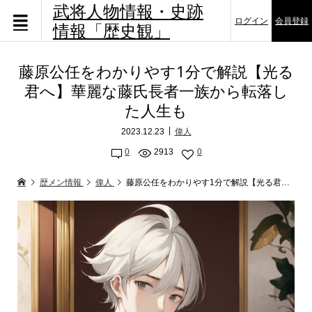
武将人物情報・史跡
ログイン
会員登録
情報「歴史観」
藤原公任をわかりやす1分で解説【光る
君へ】華麗な藤氏長者一族から転落し
た人生も
2023.12.23
偉人
0
2913
0
歴メン情報
偉人
藤原公任をわかりやす1分で解説【光る君へ】華麗な藤氏長者一族から転落した人生も