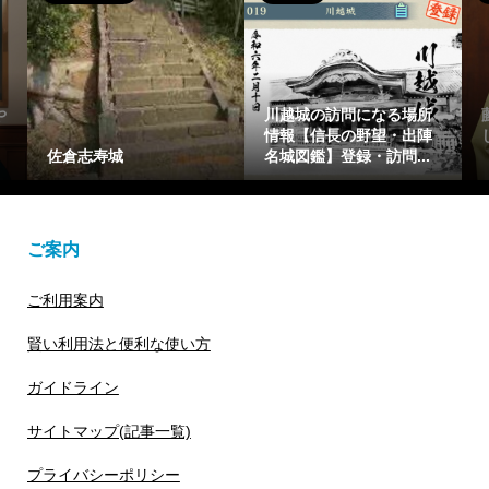
の訪問になる場所
藤原惟成(ふじわらのこれ
藤原繁子をわか
信長の野望・出陣
しげ)を簡潔に1分で解説
分で解説【光る
】登録・訪問...
【光る君へ】花山天皇...
仁親王(一条天皇
ご案内
ご利用案内
賢い利用法と便利な使い方
ガイドライン
サイトマップ(記事一覧)
プライバシーポリシー