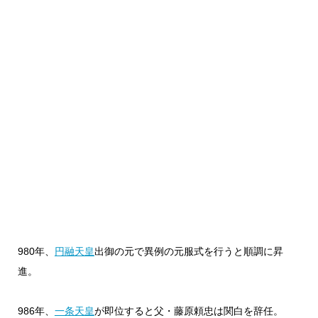
980年、
円融天皇
出御の元で異例の元服式を行うと順調に昇
進。
986年、
一条天皇
が即位すると父・藤原頼忠は関白を辞任。