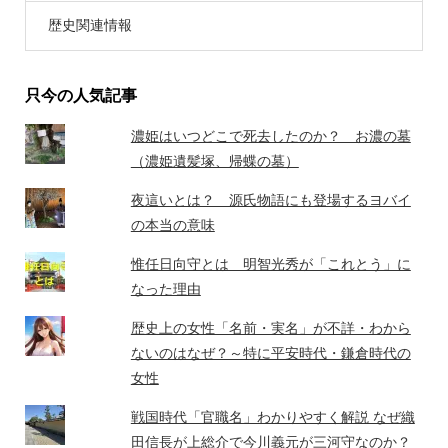
歴史関連情報
只今の人気記事
濃姫はいつどこで死去したのか？ お濃の墓
（濃姫遺髪塚、帰蝶の墓）
夜這いとは？ 源氏物語にも登場するヨバイ
の本当の意味
惟任日向守とは 明智光秀が「これとう」に
なった理由
歴史上の女性「名前・実名」が不詳・わから
ないのはなぜ？～特に平安時代・鎌倉時代の
女性
戦国時代「官職名」わかりやすく解説 なぜ織
田信長が上総介で今川義元が三河守なのか？