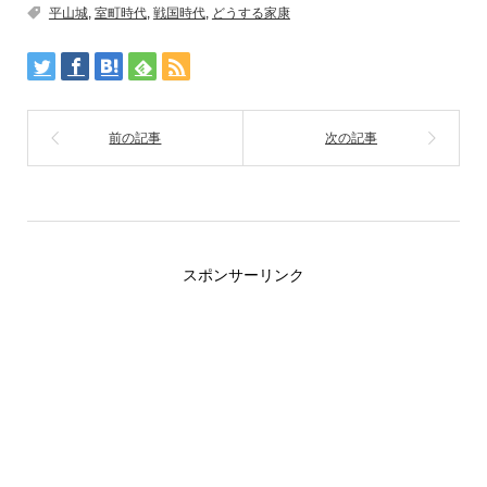
平山城
,
室町時代
,
戦国時代
,
どうする家康
スポンサーリンク