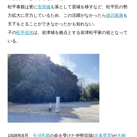
松平泰親は更に
安祥城
も落として居城を移すなど、松平氏の勢
力拡大に尽力しているため、この活躍がなかったら
徳川家康
も
天下をとることができなかったかも知れない。
子の
松平信光
は、岩津城を拠点とする岩津松平家の祖となって
いる。
1508年8月、
今川氏親
の命を受けた伊勢宗瑞(
北条早雲
)が
大樹