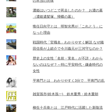
の本当の意味
濃姫はいつどこで死去したのか？ お濃の墓
（濃姫遺髪塚、帰蝶の墓）
惟任日向守とは 明智光秀が「これとう」に
なった理由
戦国時代「官職名」わかりやすく解説 なぜ織
田信長が上総介で今川義元が三河守なのか？
歴史上の女性「名前・実名」が不詳・わから
ないのはなぜ？～特に平安時代・鎌倉時代の
女性
平将門とは わかりやすく3分で 平将門の乱
雑賀孫市(鈴木孫一) 鈴木重秀・鈴木重朝
柳生十兵衛とは 江戸時代に活躍した新陰流