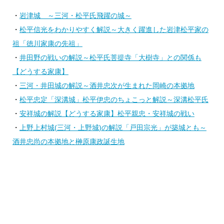
・
岩津城 ～三河・松平氏飛躍の城～
・
松平信光をわかりやすく解説～大きく躍進した岩津松平家の
祖「徳川家康の先祖」
・
井田野の戦いの解説～松平氏菩提寺「大樹寺」との関係も
【どうする家康】
・
三河・井田城の解説～酒井忠次が生まれた岡崎の本拠地
・
松平忠定「深溝城」松平伊忠のちょこっと解説～深溝松平氏
・
安祥城の解説【どうする家康】松平親忠・安祥城の戦い
・
上野上村城(三河・上野城)の解説「戸田宗光」が築城とも～
酒井忠尚の本拠地と榊原康政誕生地