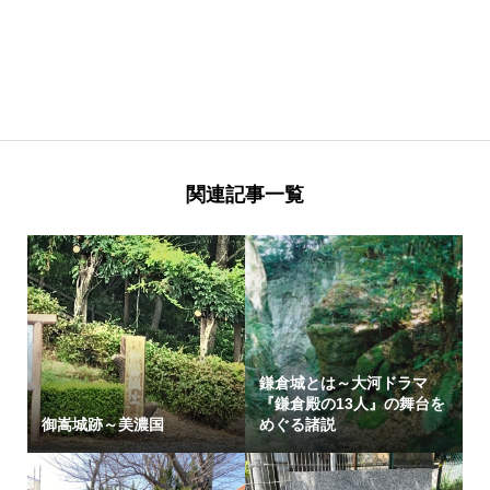
関連記事一覧
鎌倉城とは～大河ドラマ
『鎌倉殿の13人』の舞台を
御嵩城跡～美濃国
めぐる諸説