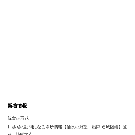
新着情報
佐倉志寿城
川越城の訪問になる場所情報【信長の野望・出陣 名城図鑑】登
録・訪問地点