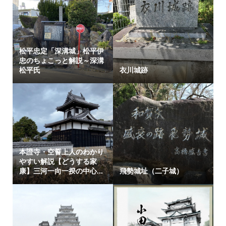
松平忠定「深溝城」松平伊
忠のちょこっと解説～深溝
松平氏
衣川城跡
本證寺・空誓上人のわかり
やすい解説【どうする家
康】三河一向一揆の中心...
飛勢城址（二子城）