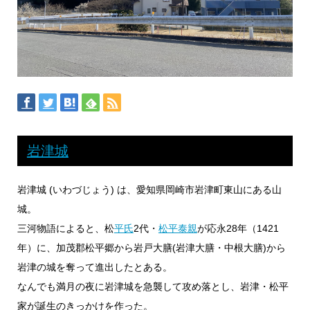
岩津城
岩津城 (いわづじょう) は、愛知県岡崎市岩津町東山にある山
城。
三河物語によると、松
平氏
2代・
松平泰親
が応永28年（1421
年）に、加茂郡松平郷から岩戸大膳(岩津大膳・中根大膳)から
岩津の城を奪って進出したとある。
なんでも満月の夜に岩津城を急襲して攻め落とし、岩津・松平
家が誕生のきっかけを作った。