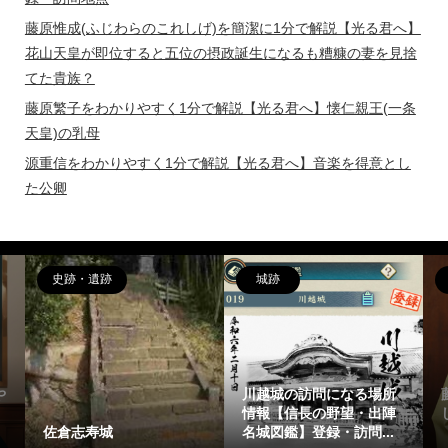
藤原惟成(ふじわらのこれしげ)を簡潔に1分で解説【光る君へ】
花山天皇が即位すると五位の摂政誕生になるも糟糠の妻を見捨
てた貴族？
藤原繁子をわかりやすく1分で解説【光る君へ】懐仁親王(一条
天皇)の乳母
源重信をわかりやすく1分で解説【光る君へ】音楽を得意とし
た公卿
史跡・遺跡
城跡
や
川越城の訪問になる場所
情報【信長の野望・出陣
佐倉志寿城
名城図鑑】登録・訪問...