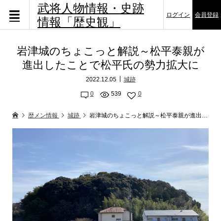
武将人物情報・史跡
ログイン
会員登録
情報「歴史観」
岩津城のちょこっと解説～松平泰親が
進出したことで松平氏の勢力拡大に
2022.12.05
城跡
0
539
0
歴メン情報
城跡
岩津城のちょこっと解説～松平泰親が進出したことで松平氏の勢力拡大に