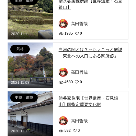
史跡・遺跡
清水谷製錬所跡【世界遺産・石見
銀山】
高田哲哉
1985
0
2020.11.11
武将
白河の関とは？～ちょこっと解説
「東北への入口にある関所跡」
高田哲哉
4580
0
2021.11.08
史跡・遺跡
熊谷家住宅【世界遺産・石見銀
山】国指定重要文化財
高田哲哉
592
0
2020.11.13