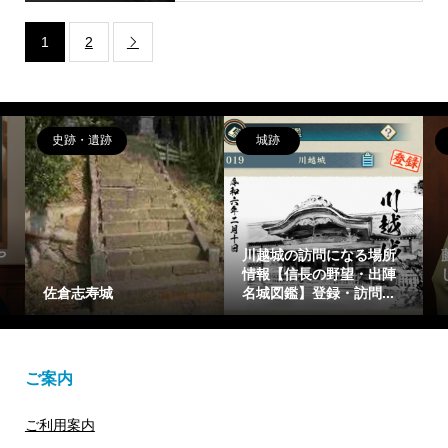
1
2

史跡・遺跡
城跡
や
川越城の訪問になる場所
情報【信長の野望・出陣
佐倉志寿城
名城図鑑】登録・訪問...
ご案内
ご利用案内