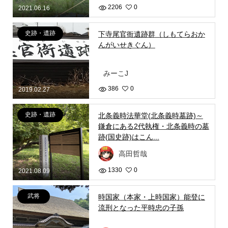
2206
0
2021.06.16
史跡・遺跡
下寺尾官衙遺跡群（しもてらおか
んがいせきぐん）
みーこJ
386
0
2019.02.27
史跡・遺跡
北条義時法華堂(北条義時墓跡)～
鎌倉にある2代執権・北条義時の墓
跡(国史跡)はこん...
高田哲哉
1330
0
2021.08.09
武将
時国家（本家・上時国家）能登に
流刑となった平時忠の子孫