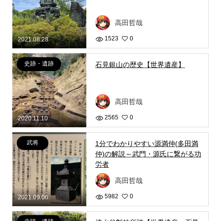
高田哲哉
1523
0
2021.08.28
史跡・遺跡
石見銀山の歴史【世界遺産】
高田哲哉
2565
0
2020.11.10
武将
1分でわかりやすい源満仲(多田満
仲)の解説～武門・源氏に繋がる功
労者
高田哲哉
5982
0
2021.09.06