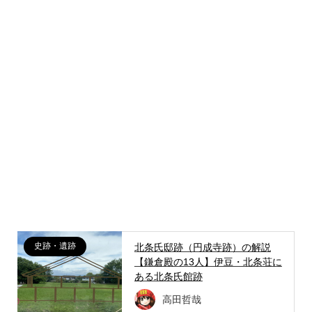
史跡・遺跡
北条氏邸跡（円成寺跡）の解説
【鎌倉殿の13人】伊豆・北条荘に
ある北条氏館跡
高田哲哉