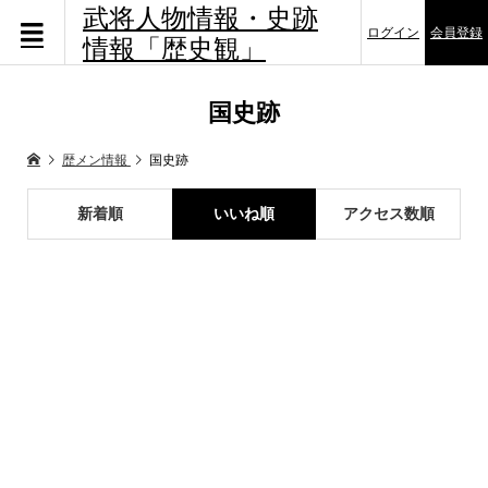
武将人物情報・史跡
ログイン
会員登録
情報「歴史観」
国史跡
歴メン情報
国史跡
新着順
いいね順
アクセス数順