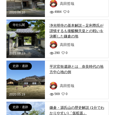
高田哲哉
4984
0
2020.08.10
寺社仏閣
浄光明寺の基本解説～足利尊氏が
謹慎するも後醍醐天皇との戦いを
決断した鎌倉の地
高田哲哉
290
0
2021.08.23
史跡・遺跡
平沢官衙遺跡とは 奈良時代の地
方中心地の例
高田哲哉
569
0
2020.05.19
史跡・遺跡
鎌倉・源氏山の歴史解説 (1分でわ
かりやすい)「仮粧坂」