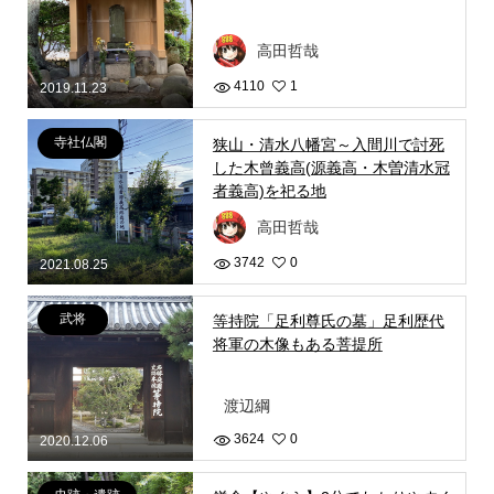
高田哲哉
4110
1
2019.11.23
寺社仏閣
狭山・清水八幡宮～入間川で討死
した木曾義高(源義高・木曽清水冠
者義高)を祀る地
高田哲哉
3742
0
2021.08.25
武将
等持院「足利尊氏の墓」足利歴代
将軍の木像もある菩提所
渡辺綱
3624
0
2020.12.06