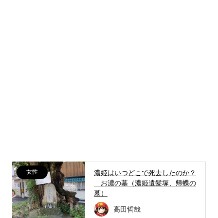
女性
濃姫はいつどこで死去したのか？
お濃の墓（濃姫遺髪塚、帰蝶の
墓）
高田哲哉