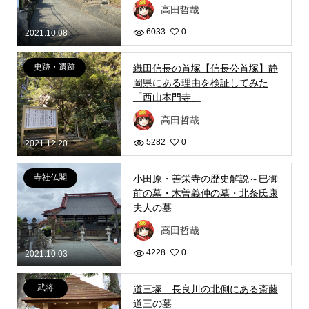
高田哲哉
6033
0
2021.10.08
史跡・遺跡
織田信長の首塚【信長公首塚】静
岡県にある理由を検証してみた
「西山本門寺」
高田哲哉
5282
0
2021.12.20
寺社仏閣
小田原・善栄寺の歴史解説～巴御
前の墓・木曽義仲の墓・北条氏康
夫人の墓
高田哲哉
4228
0
2021.10.03
武将
道三塚 長良川の北側にある斎藤
道三の墓