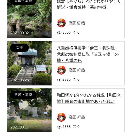
史跡・遺跡
鎌倉【やぐら】2分でわかりやすく
解説～鎌倉独特「墓の特徴」
高田哲哉
3506
0
2021.09.02
女性
八重姫様供養堂「伊豆・眞珠院」
悲劇の御姫様伝説「真珠ヶ淵」の
地～八重の死
高田哲哉
2995
0
2021.05.26
史跡・遺跡
和田塚が1分でわかる解説【和田合
戦】鎌倉の市街地であった戦い
高田哲哉
2888
0
2021.08.17