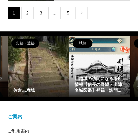
1
2
3
…
5

史跡・遺跡
城跡
や
川越城の訪問になる場所
情報【信長の野望・出陣
佐倉志寿城
名城図鑑】登録・訪問...
ご案内
ご利用案内