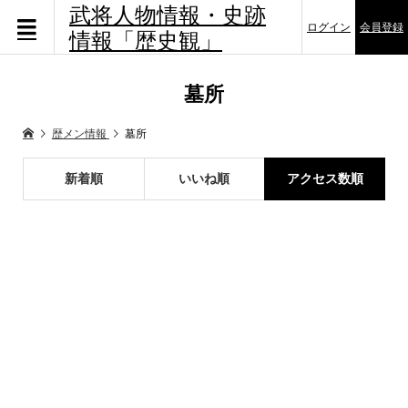
武将人物情報・史跡
ログイン
会員登録
情報「歴史観」
墓所
歴メン情報
墓所
新着順
いいね順
アクセス数順