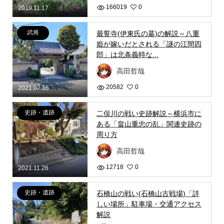
166019
0
2019.11.17
武将
最誓寺(伊東氏の墓)の解説～八重
姫が嫁いだとされる「謎の江間四
郎」は北条義時な...
高田哲哉
20582
0
2021.07.16
史跡・遺跡
二俣川の戦い史跡解説～横浜市に
ある「畠山重忠の乱」関連史跡の
周り方
高田哲哉
12718
0
2021.11.26
史跡・遺跡
石橋山の戦い(石橋山古戦場)「詳
しい場所」駐車場・交通アクセス
解説