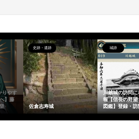
史跡・遺跡
城跡
かりやす
川越城の訪問に
へ】藤
報【信長の野望
皇
佐倉志寿城
図鑑】登録・訪