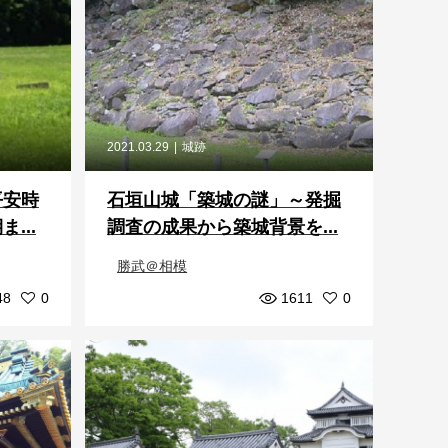
2021.03.29
城跡
平安時
石垣山城「築城の謎」～発掘
...
調査の成果から築城背景を...
勝武＠相模
48
0
1611
0