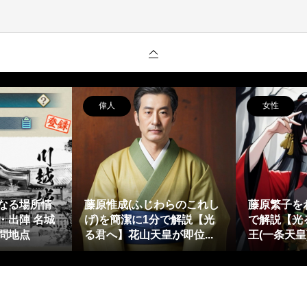
偉人
女性
なる場所情
藤原惟成(ふじわらのこれし
藤原繁子を
・出陣 名城
げ)を簡潔に1分で解説【光
で解説【光
問地点
る君へ】花山天皇が即位...
王(一条天皇