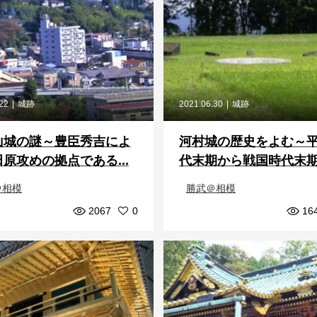
.22
城跡
2021.06.30
城跡
山城の謎～豊臣秀吉によ
河村城の歴史をよむ～
原攻めの拠点である...
代末期から戦国時代末期ま
＠相模
勝武＠相模
2067
0
16