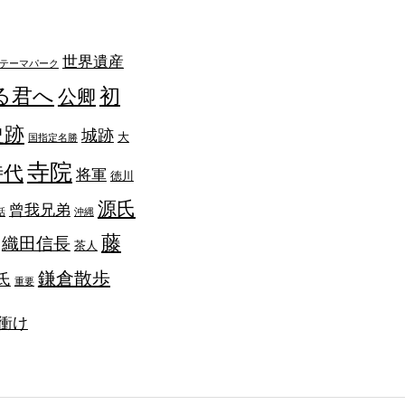
世界遺産
テーマパーク
る君へ
初
公卿
史跡
城跡
大
国指定名勝
寺院
時代
将軍
徳川
源氏
曾我兄弟
話
沖縄
藤
織田信長
茶人
鎌倉散歩
氏
重要
衝け