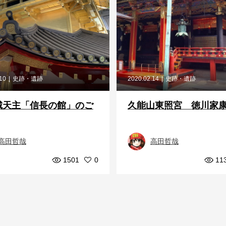
.10
史跡・遺跡
2020.02.14
史跡・遺跡
城天主「信長の館」のご
久能山東照宮 徳川家
高田哲哉
高田哲哉
1501
0
11