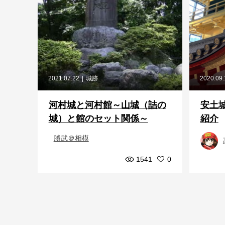
2021.07.22
城跡
2020.09
河村城と河村館～山城（詰の
安土
城）と館のセット関係～
紹介
勝武＠相模
1541
0