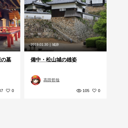
2019.01.30
城跡
康の墓
備中・松山城の雄姿
高田哲哉
37
0
105
0