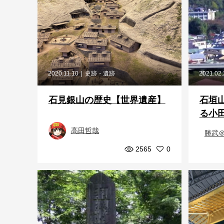
2020.11.10
史跡・遺跡
2021.02
石見銀山の歴史【世界遺産】
石垣
る小田
高田哲哉
勝武
2565
0