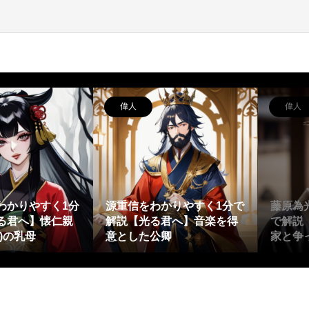
偉人
偉人
わかりやすく1分
源重信をわかりやすく1分で
藤原為
る君へ】懐仁親
解説【光る君へ】音楽を得
で解説
)の乳母
意とした公卿
家と争