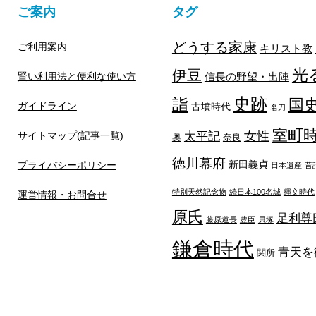
ご案内
タグ
どうする家康
ご利用案内
キリスト教
光
伊豆
賢い利用法と便利な使い方
信長の野望・出陣
詣
史跡
国
ガイドライン
古墳時代
名刀
室町
太平記
女性
サイトマップ(記事一覧)
奥
奈良
徳川幕府
新田義貞
プライバシーポリシー
日本遺産
昔
特別天然記念物
続日本100名城
縄文時代
運営情報・お問合せ
原氏
足利尊
藤原道長
豊臣
貝塚
鎌倉時代
青天を
関所