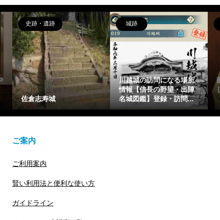
史跡・遺跡
城跡
や
川越城の訪問になる場所
情報【信長の野望・出陣
佐倉志寿城
名城図鑑】登録・訪問...
ご案内
ご利用案内
賢い利用法と便利な使い方
ガイドライン