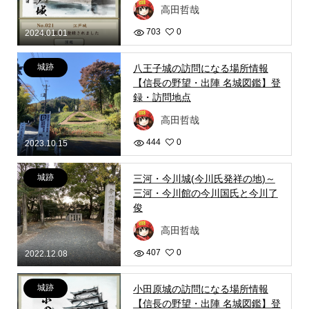
高田哲哉
703
0
2024.01.01
城跡
八王子城の訪問になる場所情報
【信長の野望・出陣 名城図鑑】登
録・訪問地点
高田哲哉
444
0
2023.10.15
城跡
三河・今川城(今川氏発祥の地)～
三河・今川館の今川国氏と今川了
俊
高田哲哉
407
0
2022.12.08
城跡
小田原城の訪問になる場所情報
【信長の野望・出陣 名城図鑑】登