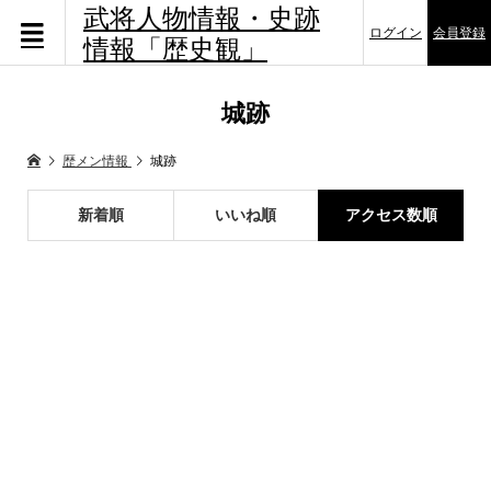
武将人物情報・史跡
ログイン
会員登録
情報「歴史観」
城跡
歴メン情報
城跡
新着順
いいね順
アクセス数順