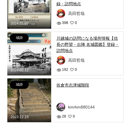
録・訪問地点
高田哲哉
398
0
2024.01.07
城跡
川越城の訪問になる場所情報【信
長の野望・出陣 名城図鑑】登録・
訪問地点
高田哲哉
192
0
2024.02.12
城跡
佐倉市志津城階段
kmrkm880144
28
0
2023.12.23