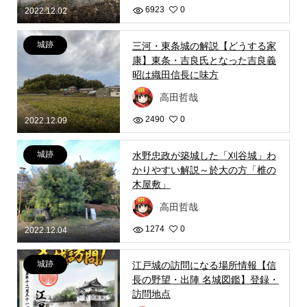
6923
0
2022.12.02
城跡
三河・東条城の解説【どうする家
康】東条・吉良氏となった吉良義
昭は織田信長に味方
高田哲哉
2490
0
2022.12.09
城跡
水野忠政が築城した「刈谷城」わ
かりやすい解説～於大の方「椎の
木屋敷」
高田哲哉
1274
0
2022.12.04
城跡
江戸城の訪問になる場所情報【信
長の野望・出陣 名城図鑑】登録・
訪問地点