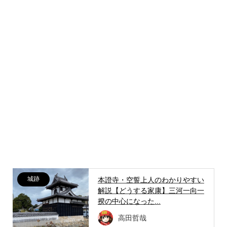
城跡
本證寺・空誓上人のわかりやすい
解説【どうする家康】三河一向一
揆の中心になった...
高田哲哉