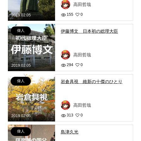
高田哲哉
155
0
2019.02.05
偉人
伊藤博文 日本初の総理大臣
高田哲哉
294
0
2019.02.05
偉人
岩倉具視 維新の十傑のひとり
高田哲哉
313
0
2019.02.05
偉人
島津久光