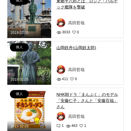
偉人
東郷平八郎とは ロシア・バルチ
ック艦隊を撃破
高田哲哉
3033
0
2019.02.05
偉人
山岡鉄舟(山岡鉄太郎)
高田哲哉
411
0
2019.02.05
偉人
NHK朝ドラ「まんぷく」のモデル
「安藤仁子」さんと「安藤百福」
さん
高田哲哉
1
463
1
2019.02.03