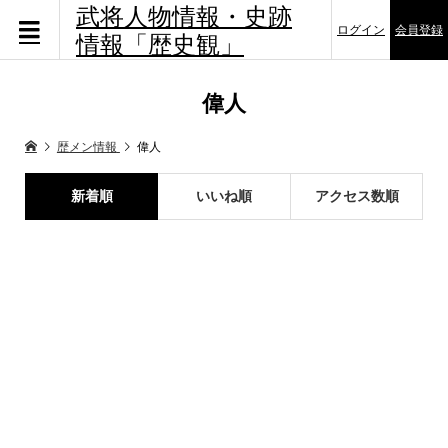
武将人物情報・史跡
ログイン
会員登録
情報「歴史観」
偉人
歴メン情報
偉人
新着順
いいね順
アクセス数順