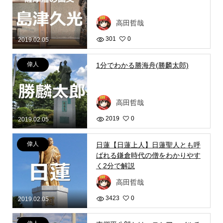
高田哲哉
301
0
2019.02.05
偉人
1分でわかる勝海舟(勝麟太郎)
高田哲哉
2019
0
2019.02.05
偉人
日蓮【日蓮上人】日蓮聖人とも呼
ばれる鎌倉時代の僧をわかりやす
く2分で解説
高田哲哉
3423
0
2019.02.05