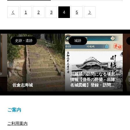
1
2
3
4
5


史跡・遺跡
城跡
や
川越城の訪問になる場所
情報【信長の野望・出陣
佐倉志寿城
名城図鑑】登録・訪問...
ご案内
ご利用案内