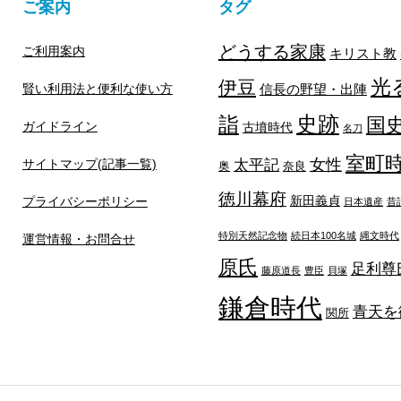
ご案内
タグ
どうする家康
ご利用案内
キリスト教
光
伊豆
賢い利用法と便利な使い方
信長の野望・出陣
詣
史跡
国
ガイドライン
古墳時代
名刀
室町
太平記
女性
サイトマップ(記事一覧)
奥
奈良
徳川幕府
新田義貞
プライバシーポリシー
日本遺産
昔
特別天然記念物
続日本100名城
縄文時代
運営情報・お問合せ
原氏
足利尊
藤原道長
豊臣
貝塚
鎌倉時代
青天を
関所