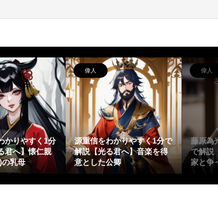
偉人
偉人
わかりやすく1分
源重信をわかりやすく1分で
藤原為
る君へ】懐仁親
解説【光る君へ】音楽を得
で解説
)の乳母
意とした公卿
家と争