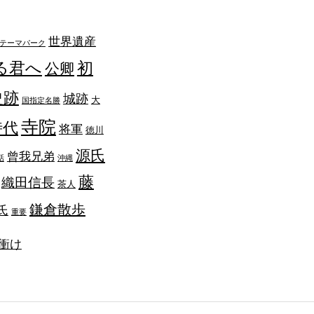
世界遺産
テーマパーク
る君へ
初
公卿
史跡
城跡
大
国指定名勝
寺院
時代
将軍
徳川
源氏
曾我兄弟
話
沖縄
藤
織田信長
茶人
鎌倉散歩
氏
重要
衝け