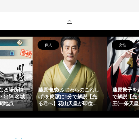
偉人
女性
なる場所情
藤原惟成(ふじわらのこれし
藤原繁子を
・出陣 名城
げ)を簡潔に1分で解説【光
で解説【光
問地点
る君へ】花山天皇が即位...
王(一条天皇