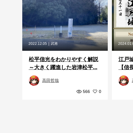
2022.12.05
武将
2024.01
松平信光をわかりやすく解説
江戸
～大きく躍進した岩津松平...
【信長
高田哲哉
566
0