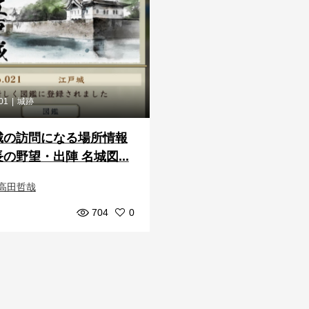
.01
城跡
城の訪問になる場所情報
の野望・出陣 名城図...
高田哲哉
704
0