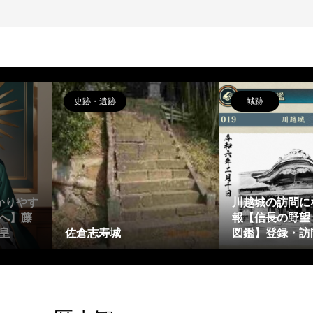
史跡・遺跡
城跡
かりやす
川越城の訪問に
へ】藤
報【信長の野望
皇
佐倉志寿城
図鑑】登録・訪