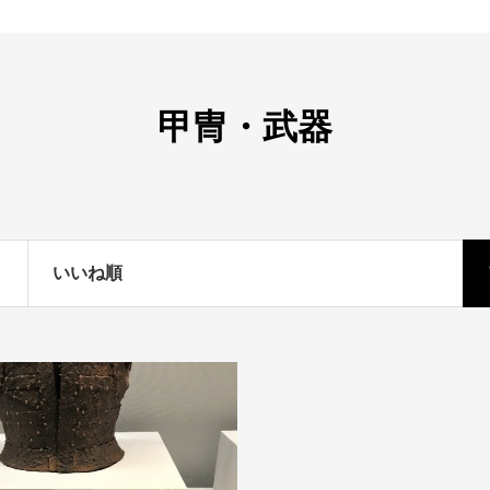
甲冑・武器
いいね順