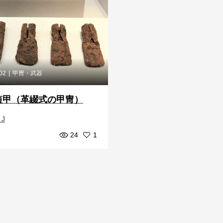
.02
甲冑・武器
短甲（革綴式の甲冑）
J
24
1