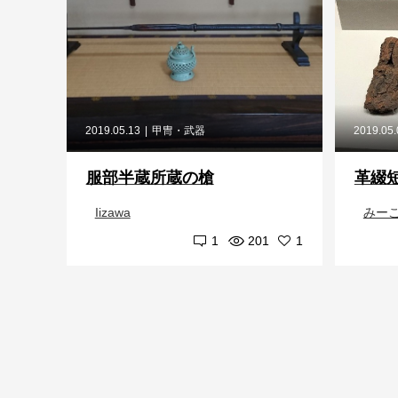
2019.05.13
甲冑・武器
2019.05
服部半蔵所蔵の槍
革綴
Iizawa
みーこ
1
201
1