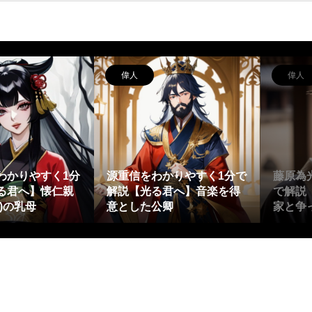
偉人
偉人
わかりやすく1分
源重信をわかりやすく1分で
藤原為
る君へ】懐仁親
解説【光る君へ】音楽を得
で解説
)の乳母
意とした公卿
家と争