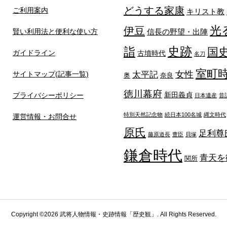
どうする家康
ご利用案内
キリスト教
光
伊豆
賢い利用法と便利な使い方
信長の野望・出陣
詣
史跡
国
ガイドライン
古墳時代
名刀
室町
太平記
女性
サイトマップ(記事一覧)
奥
奈良
徳川幕府
新田義貞
プライバシーポリシー
日本遺産
昔
特別天然記念物
続日本100名城
縄文時代
運営情報・お問合せ
原氏
足利尊
藤原道長
豊臣
貝塚
鎌倉時代
青天を
関所
Copyright ©
2026
武将人物情報・史跡情報「歴史観」. All Rights Reserved.