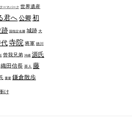
世界遺産
テーマパーク
る君へ
初
公卿
史跡
城跡
大
国指定名勝
寺院
時代
将軍
徳川
源氏
曾我兄弟
話
沖縄
藤
織田信長
茶人
鎌倉散歩
氏
重要
衝け