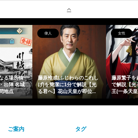
偉人
女性
なる場所情
藤原惟成(ふじわらのこれし
藤原繁子を
・出陣 名城
げ)を簡潔に1分で解説【光
で解説【光
問地点
る君へ】花山天皇が即位...
王(一条天皇
ご案内
タグ