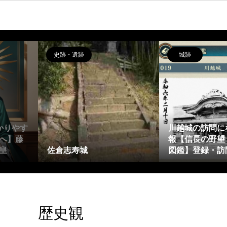
史跡・遺跡
城跡
かりやす
川越城の訪問に
へ】藤
報【信長の野望
皇
佐倉志寿城
図鑑】登録・訪
歴史観