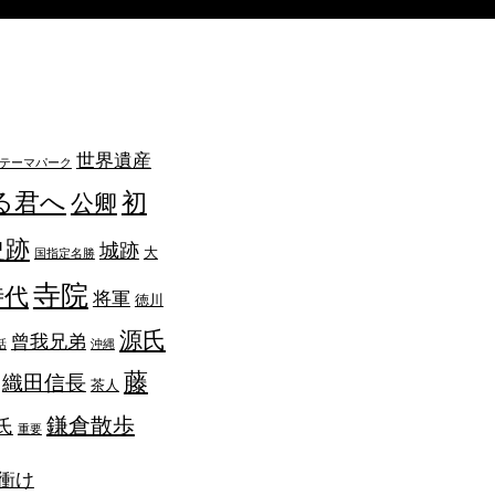
世界遺産
テーマパーク
る君へ
初
公卿
史跡
城跡
大
国指定名勝
寺院
時代
将軍
徳川
源氏
曾我兄弟
話
沖縄
藤
織田信長
茶人
鎌倉散歩
氏
重要
衝け