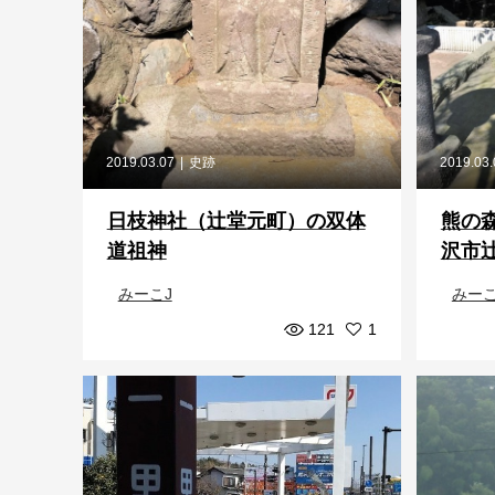
2019.03.07
史跡
2019.03
日枝神社（辻堂元町）の双体
熊の
道祖神
沢市
みーこJ
みーこ
121
1