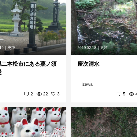
.19
史跡
2019.02.18
史跡
県二本松市にある粟ノ須
慶次清水
場
a
Iizawa
2
22
3
5