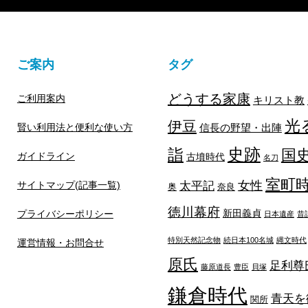
ご案内
タグ
どうする家康
ご利用案内
キリスト教
光
伊豆
賢い利用法と便利な使い方
信長の野望・出陣
詣
史跡
国
ガイドライン
古墳時代
名刀
室町
太平記
女性
サイトマップ(記事一覧)
奥
奈良
徳川幕府
新田義貞
プライバシーポリシー
日本遺産
昔
特別天然記念物
続日本100名城
縄文時代
運営情報・お問合せ
原氏
足利尊
藤原道長
豊臣
貝塚
鎌倉時代
青天を
関所