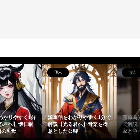
偉人
偉人
わかりやすく1分
源重信をわかりやすく1分で
藤原為
る君へ】懐仁親
解説【光る君へ】音楽を得
で解説
)の乳母
意とした公卿
家と争