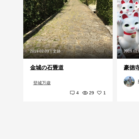
2019.02.09
史跡
2019.02
金城の石畳道
豪徳
登城万歳
4
29
1