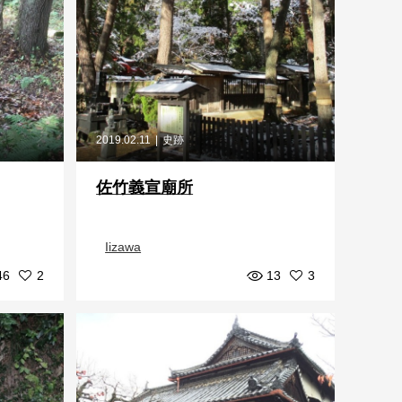
2019.02.11
史跡
佐竹義宣廟所
Iizawa
46
2
13
3