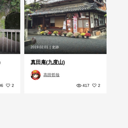
2019.02.01
史跡
)
真田庵(九度山)
高田哲哉
06
2
417
2