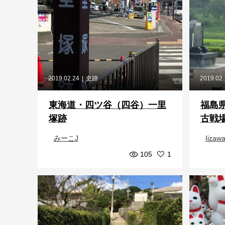
2019.02.24
史跡
2019.02
東海道・四ツ谷（四谷）一里
福島
塚跡
古戦
みーこJ
Iizaw
105
1