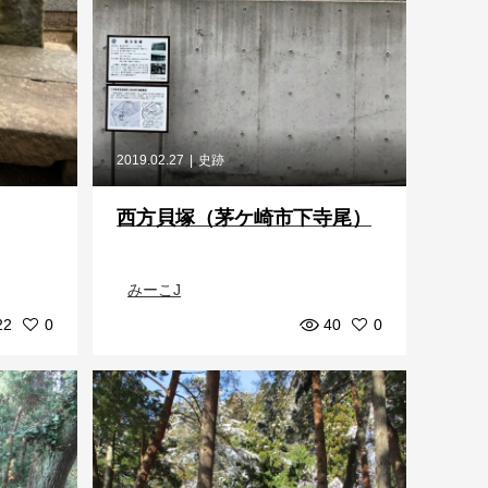
2019.02.27
史跡
西方貝塚（茅ケ崎市下寺尾）
みーこJ
22
0
40
0