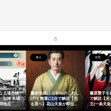
偉人
女性
なる場所情
藤原惟成(ふじわらのこれし
藤原繁子を
・出陣 名城
げ)を簡潔に1分で解説【光
で解説【光
問地点
る君へ】花山天皇が即位...
王(一条天皇