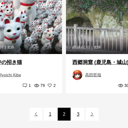
.07
史跡
2019.02.01
史跡
寺の招き猫
西郷洞窟 (鹿児島・城山
Ryoichi Kibe
高田哲哉
1
79
2
3
1
2
3

