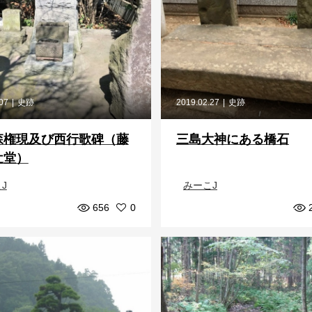
.07
史跡
2019.02.27
史跡
森権現及び西行歌碑（藤
三島大神にある橋石
辻堂）
J
みーこJ
656
0