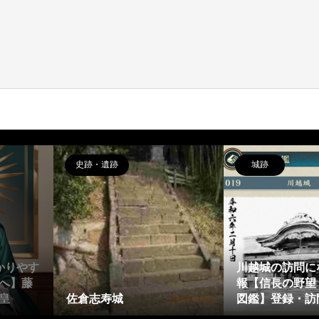
史跡・遺跡
城跡
かりやす
川越城の訪問に
へ】藤
報【信長の野望
皇
佐倉志寿城
図鑑】登録・訪