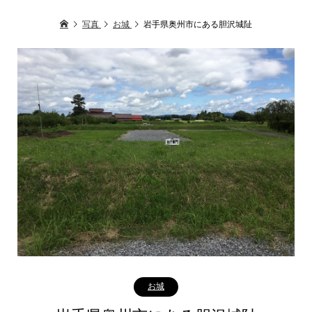
写真
お城
岩手県奥州市にある胆沢城阯
お城