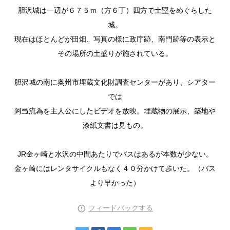
胆沢城は一辺が６７５ｍ（方６丁）四方で土塁をめぐらした
城。
現在はほとんどが田畑、写真の様に政庁跡、南門跡等の表示と
その場所の土盛りが施されている。
胆沢城の南に奥州市埋蔵文化財調査センターがあり、シアター
では
阿弖流為を主人公にしたビデオを放映。埋蔵物の展示、築地や
漆紙文書は見もの。
JR金ヶ崎と水沢の中間あたりでバスはあるが本数が少ない。
金ヶ崎にはレンタサイクルもなく４０分かけて歩いた。（バス
より早かった）
フィードバックする