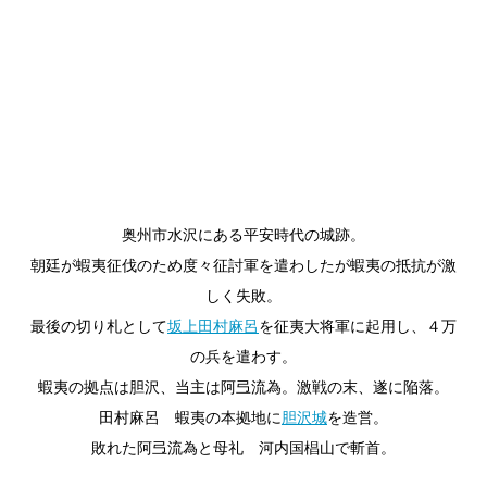
奥州市水沢にある平安時代の城跡。
朝廷が蝦夷征伐のため度々征討軍を遣わしたが蝦夷の抵抗が激
しく失敗。
最後の切り札として
坂上田村麻呂
を征夷大将軍に起用し、４万
の兵を遣わす。
蝦夷の拠点は胆沢、当主は阿弖流為。激戦の末、遂に陥落。
田村麻呂 蝦夷の本拠地に
胆沢城
を造営。
敗れた阿弖流為と母礼 河内国椙山で斬首。