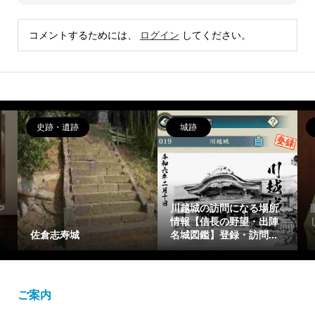
コメントするためには、
ログイン
してください。
史跡・遺跡
城跡
や
川越城の訪問になる場所
情報【信長の野望・出陣
佐倉志寿城
名城図鑑】登録・訪問...
ご案内