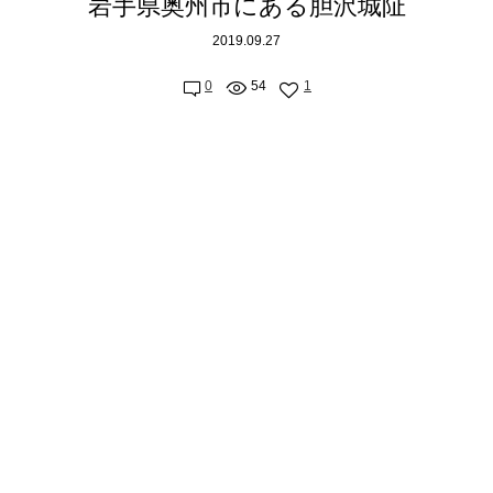
岩手県奥州市にある胆沢城阯
2019.09.27
0
54
1