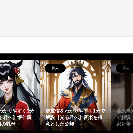
偉人
偉人
わかりやすく1分
源重信をわかりやすく1分で
藤原為
る君へ】懐仁親
解説【光る君へ】音楽を得
で解説
)の乳母
意とした公卿
家と争