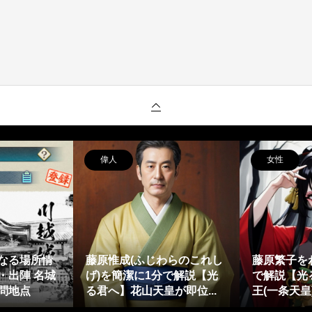
偉人
女性
なる場所情
藤原惟成(ふじわらのこれし
藤原繁子を
・出陣 名城
げ)を簡潔に1分で解説【光
で解説【光
問地点
る君へ】花山天皇が即位...
王(一条天皇