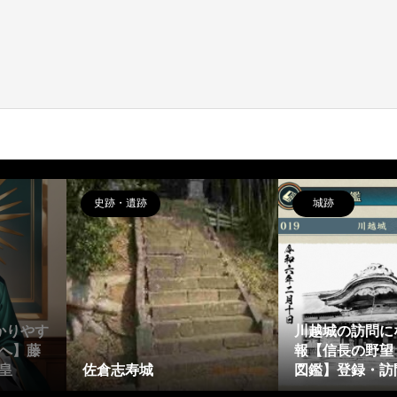
史跡・遺跡
城跡
かりやす
川越城の訪問に
へ】藤
報【信長の野望
皇
佐倉志寿城
図鑑】登録・訪