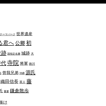
世界遺産
テーマパーク
る君へ
初
公卿
史跡
城跡
大
国指定名勝
寺院
時代
将軍
徳川
源氏
曾我兄弟
話
沖縄
藤
織田信長
茶人
鎌倉散歩
氏
重要
衝け