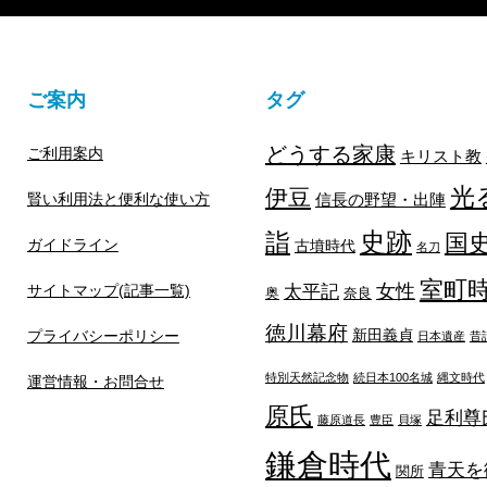
ご案内
タグ
どうする家康
ご利用案内
キリスト教
光
伊豆
賢い利用法と便利な使い方
信長の野望・出陣
詣
史跡
国
ガイドライン
古墳時代
名刀
室町
太平記
女性
サイトマップ(記事一覧)
奥
奈良
徳川幕府
新田義貞
プライバシーポリシー
日本遺産
昔
特別天然記念物
続日本100名城
縄文時代
運営情報・お問合せ
原氏
足利尊
藤原道長
豊臣
貝塚
鎌倉時代
青天を
関所