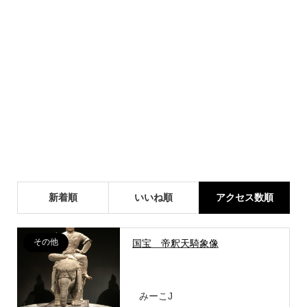
新着順
いいね順
アクセス数順
その他
国宝 帝釈天騎象像
みーこJ